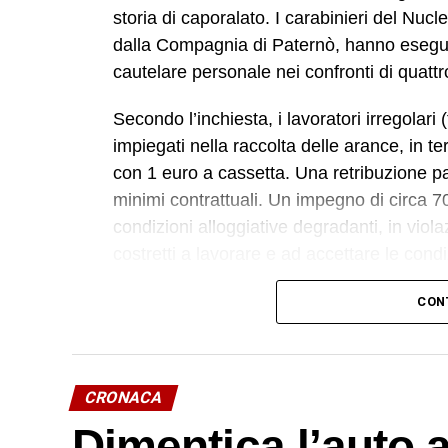
storia di caporalato. I carabinieri del Nucl
dalla Compagnia di Paternò, hanno esegui
cautelare personale nei confronti di quat
Secondo l’inchiesta, i lavoratori irregolar
impiegati nella raccolta delle arance, in t
con 1 euro a cassetta. Una retribuzione p
minimi contrattuali. Un impegno di circa 70
condizioni alloggiative degradanti, in viola
costretti a lavorare e ad accettare le cond
L’indagine è scaturita dalla denuncia di qu
CON
pseudo imprenditore rumeno, sostenuti dal
hanno avuto origine gli accertamenti a risc
Ispettorato del Lavoro di Catania.
CRONACA
In particolare, uno dei soggetti indagati, or
Dimentica l’auto 