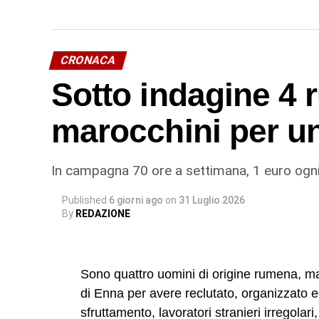
CRONACA
Sotto indagine 4 
marocchini per u
In campagna 70 ore a settimana, 1 euro ogni
Published
6 giorni ago
on
31 Luglio 2026
By
REDAZIONE
Sono quattro uomini di origine rumena, ma 
di Enna per avere reclutato, organizzato e
sfruttamento, lavoratori stranieri irregolar