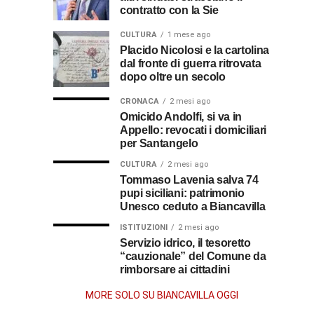
premio
ecco
soldato
rende
contratto con la Sie
omaggio
cosa
in
al
al
fare
soccorso
CULTURA
1 mese ago
prete
per
dei
Placido Nicolosi e la cartolina
sacerdote
biancavillese,
dal fronte di guerra ritrovata
ottenerlo
feriti
ricordato
dopo oltre un secolo
della
Vincenzo
per
Grande
CRONACA
2 mesi ago
il
Guerra
Omicido Andolfi, si va in
Stissi,
suo
Appello: revocati i domiciliari
impegno
per Santangelo
77
di
CULTURA
2 mesi ago
parroco
Tommaso Lavenia salva 74
anni
pupi siciliani: patrimonio
Unesco ceduto a Biancavilla
dopo
ISTITUZIONI
2 mesi ago
Servizio idrico, il tesoretto
la
“cauzionale” del Comune da
rimborsare ai cittadini
morte
MORE SOLO SU BIANCAVILLA OGGI