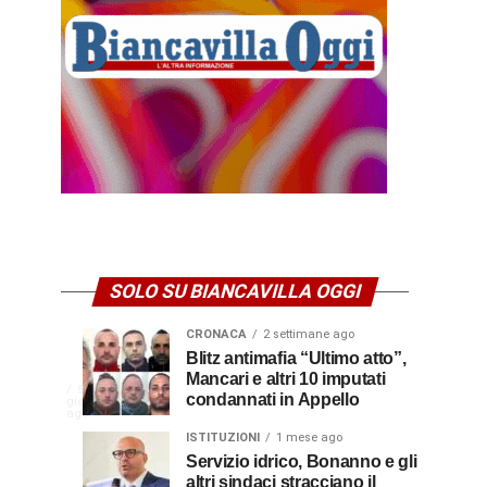
SOLO SU BIANCAVILLA OGGI
CRONACA
2 settimane ago
NEWS
CULTURA
Disservizi
Don
Blitz antimafia “Ultimo atto”,
1
2
settimana
settimane
Mancari e altri 10 imputati
CULTURA
In
elettrici,
Pasquale
ago
ago
La
5
condannati in Appello
giorni
indennizzo
Castro,
comunità
ago
Calabria
in
il
di
ISTITUZIONI
1 mese ago
bolletta:
prete-
Servizio idrico, Bonanno e gli
Gallico
altri sindaci stracciano il