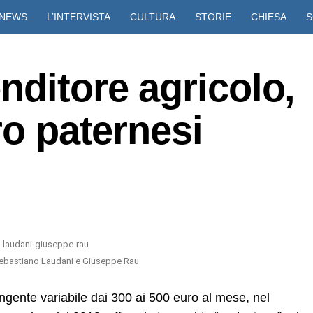
NEWS
L’INTERVISTA
CULTURA
STORIE
CHIESA
S
VIDEO
nditore agricolo,
ro paternesi
 Sebastiano Laudani e Giuseppe Rau
gente variabile dai 300 ai 500 euro al mese, nel