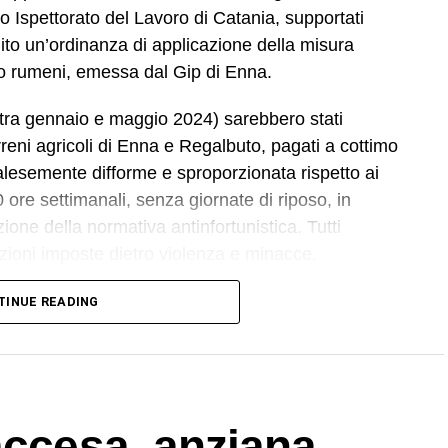
eo Ispettorato del Lavoro di Catania, supportati
to un’ordinanza di applicazione della misura
tro rumeni, emessa dal Gip di Enna.
i (tra gennaio e maggio 2024) sarebbero stati
erreni agricoli di Enna e Regalbuto, pagati a cottimo
alesemente difforme e sproporzionata rispetto ai
 ore settimanali, senza giornate di riposo, in
zione della normativa antinfortunistica. Tutti
izioni imposte dietro violenza e minacce.
attro cittadini marocchini dipendenti da uno
TINUE READING
l’associazione Penelope, sulle cui dichiarazioni
ontro da parte dei militari del Nucleo Carabinieri
a ai domiciliari con braccialetto elettronico,
accesa, anziana