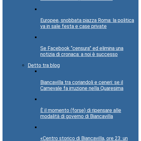
Europee, snobbata piazza Roma: la politica
va in sale festa e case private
Se Facebook “censura” ed elimina una
notizia di cronaca: a noi è successo
Detto tra blog
Biancavilla tra coriandoli e ceneri: se il
Carnevale fa irruzione nella Quaresima
È il momento (forse) di ripensare alle
modalità di governo di Biancavilla
«Centro storico di Biancavilla, ore 23: un