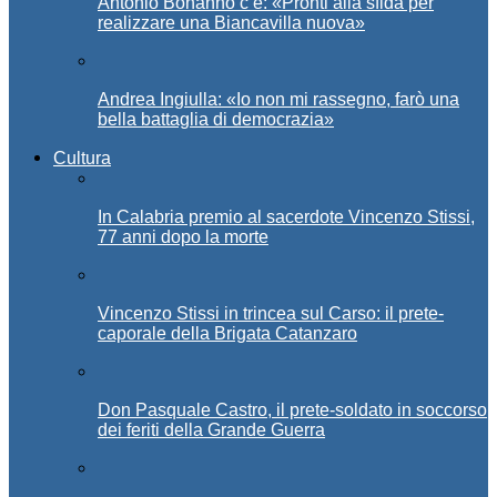
Antonio Bonanno c’è: «Pronti alla sfida per
realizzare una Biancavilla nuova»
Andrea Ingiulla: «Io non mi rassegno, farò una
bella battaglia di democrazia»
Cultura
In Calabria premio al sacerdote Vincenzo Stissi,
77 anni dopo la morte
Vincenzo Stissi in trincea sul Carso: il prete-
caporale della Brigata Catanzaro
Don Pasquale Castro, il prete-soldato in soccorso
dei feriti della Grande Guerra