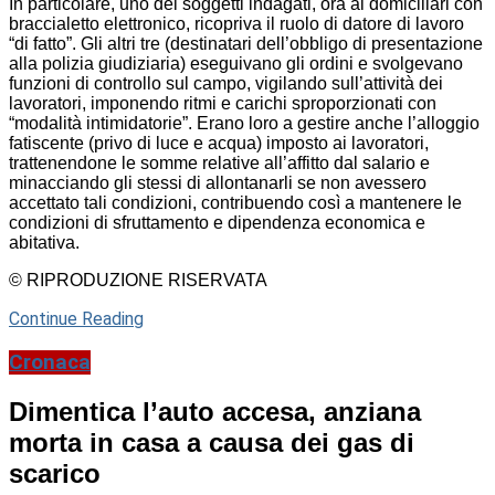
In particolare, uno dei soggetti indagati, ora ai domiciliari con
braccialetto elettronico, ricopriva il ruolo di datore di lavoro
“di fatto”. Gli altri tre (destinatari dell’obbligo di presentazione
alla polizia giudiziaria) eseguivano gli ordini e svolgevano
funzioni di controllo sul campo, vigilando sull’attività dei
lavoratori, imponendo ritmi e carichi sproporzionati con
“modalità intimidatorie”. Erano loro a gestire anche l’alloggio
fatiscente (privo di luce e acqua) imposto ai lavoratori,
trattenendone le somme relative all’affitto dal salario e
minacciando gli stessi di allontanarli se non avessero
accettato tali condizioni, contribuendo così a mantenere le
condizioni di sfruttamento e dipendenza economica e
abitativa.
© RIPRODUZIONE RISERVATA
Continue Reading
Cronaca
Dimentica l’auto accesa, anziana
morta in casa a causa dei gas di
scarico