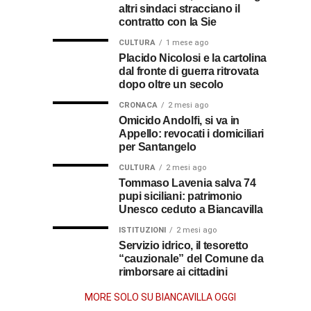
Gallico
altri sindaci stracciano il
premio
ecco
soldato
rende
contratto con la Sie
omaggio
cosa
in
al
CULTURA
1 mese ago
al
fare
soccorso
Placido Nicolosi e la cartolina
prete
per
dei
dal fronte di guerra ritrovata
sacerdote
biancavillese,
ottenerlo
feriti
dopo oltre un secolo
ricordato
della
Vincenzo
per
CRONACA
2 mesi ago
Grande
Omicido Andolfi, si va in
il
Guerra
Appello: revocati i domiciliari
Stissi,
suo
per Santangelo
impegno
77
di
CULTURA
2 mesi ago
parroco
Tommaso Lavenia salva 74
pupi siciliani: patrimonio
anni
Unesco ceduto a Biancavilla
dopo
ISTITUZIONI
2 mesi ago
Servizio idrico, il tesoretto
“cauzionale” del Comune da
la
rimborsare ai cittadini
morte
MORE SOLO SU BIANCAVILLA OGGI