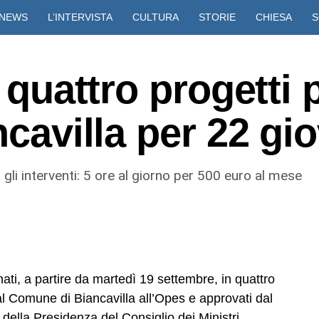
NEWS
L’INTERVISTA
CULTURA
STORIE
CHIESA
S
VIDEO
, quattro progetti 
ncavilla per 22 gi
 gli interventi: 5 ore al giorno per 500 euro al mese
ati, a partire da martedì 19 settembre, in quattro
 dal Comune di Biancavilla all’Opes e approvati dal
 della Presidenza del Consiglio dei Ministri.