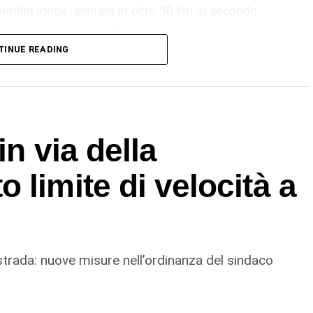
rdita idrica, stimata in oltre 30 litri al secondo.
ione non è stato sufficiente – si legge in una nota
tri tecnici hanno quindi valutato che l’unica
TINUE READING
zione integrale del tratto danneggiato: un intervento
re un ripristino sicuro e duraturo
nuovi cedimenti a breve termine». Il tempo previsto
24 ore.
in via della
 limite di velocità a
 strada: nuove misure nell’ordinanza del sindaco