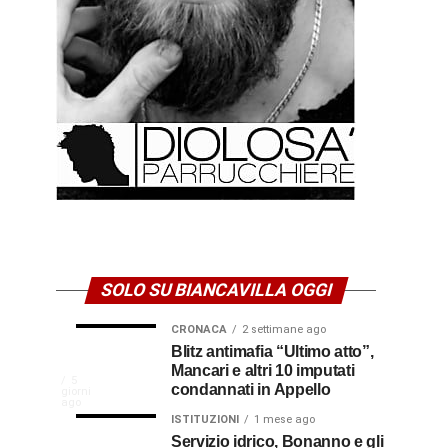
SOLO SU BIANCAVILLA OGGI
CRONACA
2 settimane ago
NEWS
CULTURA
Disservizi
Don
Blitz antimafia “Ultimo atto”,
1
2
settimana
settimane
Mancari e altri 10 imputati
CULTURA
In
elettrici,
Pasquale
ago
ago
La
5
condannati in Appello
giorni
indennizzo
Castro,
comunità
ago
Calabria
in
il
ISTITUZIONI
1 mese ago
di
Servizio idrico, Bonanno e gli
bolletta:
prete-