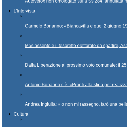
Autovelox non omologato sulla Ss 284, annullata m
L’Intervista
Carmelo Bonanno: «Biancavilla e quel 2 giugno 194
M5s assente e il tesoretto elettorale da spartire, 
Dalla Liberazione al prossimo voto comunale: il 25 
Antonio Bonanno c’è: «Pronti alla sfida per realiz
Andrea Ingiulla: «Io non mi rassegno, farò una bell
Cultura