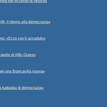
ulta per eccesso di velocità
6, il ritorno alla democrazia»
Asero: «Ecco cos’è accaduto»
aprile di Alfio Grasso
zare una Biancavilla nuova»
a battaglia di democrazia»