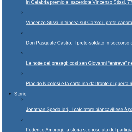
In Calabria premio al sacerdote Vincenzo Stissi, 7
Vincenzo Stissi in trincea sul Carso: il prete-capor
Don Pasquale Castro, il prete-soldato in soccorso d
La notte dei presagi: così san Giovanni “entrava” ne
Placido Nicolosi e la cartolina dal fronte di guerra 
Storie
Jonathan Spedalieri, il calciatore biancavillese è 
Federico Ambrogi, la storia sconosciuta del partigi