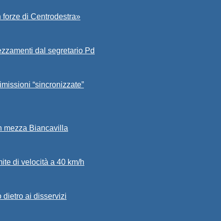
 forze di Centrodestra»
ezzamenti dal segretario Pd
imissioni “sincronizzate”
in mezza Biancavilla
mite di velocità a 40 km/h
dietro ai disservizi