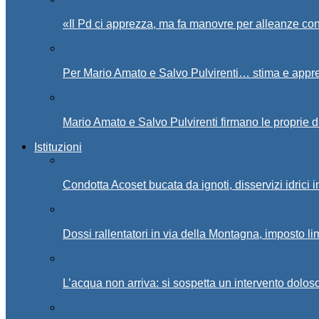
«Il Pd ci apprezza, ma fa manovre per alleanze con
Per Mario Amato e Salvo Pulvirenti… stima e appr
Mario Amato e Salvo Pulvirenti firmano le proprie d
Istituzioni
Condotta Acoset bucata da ignoti, disservizi idrici 
Dossi rallentatori in via della Montagna, imposto li
L’acqua non arriva: si sospetta un intervento doloso 