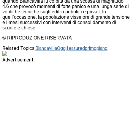
quando Biancavilla fu colpita da una scossa di magnitudo
4.6 che provocò momenti di forte panico e una lunga serie di
verifiche tecniche sugli edifici pubblici e privati. In
quell’occasione, la popolazione visse ore di grande tensione
e i mesi successivi con interventi di consolidamento di
scuole e chiese.
© RIPRODUZIONE RISERVATA
Related Topics:
BiancavillaOggi
featured
primopiano
Advertisement