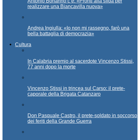
Antonio Bonanno c’è: «Pronti alla sfida per
realizzare una Biancavilla nuova»
Andrea Ingiulla: «Io non mi rassegno, farò una
bella battaglia di democrazia»
Cultura
In Calabria premio al sacerdote Vincenzo Stissi,
77 anni dopo la morte
Vincenzo Stissi in trincea sul Carso: il prete-
caporale della Brigata Catanzaro
Don Pasquale Castro, il prete-soldato in soccorso
dei feriti della Grande Guerra