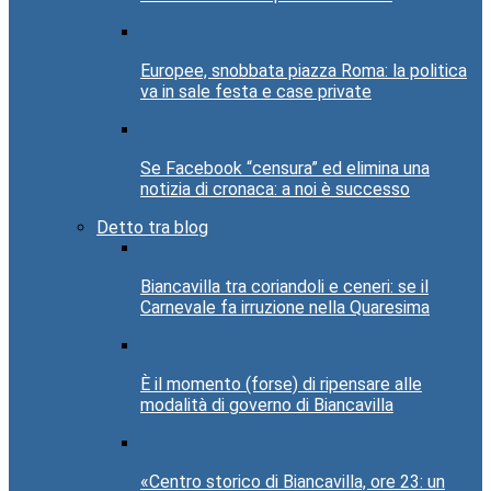
Europee, snobbata piazza Roma: la politica
va in sale festa e case private
Se Facebook “censura” ed elimina una
notizia di cronaca: a noi è successo
Detto tra blog
Biancavilla tra coriandoli e ceneri: se il
Carnevale fa irruzione nella Quaresima
È il momento (forse) di ripensare alle
modalità di governo di Biancavilla
«Centro storico di Biancavilla, ore 23: un