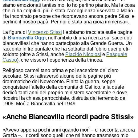
siamo emozionati tantissimo. Io ho perfino pianto. Ma la cosa
che ci ha colpiti di più è stata l’accoglienza riservata a Mario.
Ha incontrato persone che ricordavano ancora padre Stissi e
perfino il nostro papà. Per noi è stata una gioia immensa».
La figura di
Vincenzo Stissi
l’abbiamo tracciata sulle pagine
di
Biancavilla Oggi
, nell’ambito di una ricerca sui sacerdoti
biancavillesi che hanno partecipato alla Grande Guerra. Un
racconto in tre puntate che ha sottratto dall’oblio quei preti-
soldato (oltre a Stissi, anche
Placido Nicolosi
e
Pasquale
Castro
), che vissero l’esperienza della trincea.
Religioso carmelitano prima e poi sacerdote del clero
secolare, Stissi attraversò alcune delle pagine più
drammatiche del Novecento. Finita la guerra, seppe
conquistare l’affetto della comunità di Gallico, alla quale
dedicò tanti anni del proprio ministero sacerdotale e dove
ricostruì la chiesa parrocchiale, distrutta dal terremoto del
1908. Morì a Biancavilla nel 1949.
«Anche Biancavilla ricordi padre Stissi»
«Avevo appena pochi anni quando morì – ci racconta ancora
Grazia –. I ricordi sono quelli che mi hanno trasmesso mio