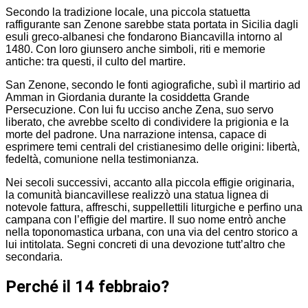
Secondo la tradizione locale, una piccola statuetta
raffigurante san Zenone sarebbe stata portata in Sicilia dagli
esuli greco-albanesi che fondarono Biancavilla intorno al
1480. Con loro giunsero anche simboli, riti e memorie
antiche: tra questi, il culto del martire.
San Zenone, secondo le fonti agiografiche, subì il martirio ad
Amman in Giordania durante la cosiddetta Grande
Persecuzione. Con lui fu ucciso anche Zena, suo servo
liberato, che avrebbe scelto di condividere la prigionia e la
morte del padrone. Una narrazione intensa, capace di
esprimere temi centrali del cristianesimo delle origini: libertà,
fedeltà, comunione nella testimonianza.
Nei secoli successivi, accanto alla piccola effigie originaria,
la comunità biancavillese realizzò una statua lignea di
notevole fattura, affreschi, suppellettili liturgiche e perfino una
campana con l’effigie del martire. Il suo nome entrò anche
nella toponomastica urbana, con una via del centro storico a
lui intitolata. Segni concreti di una devozione tutt’altro che
secondaria.
Perché il 14 febbraio?