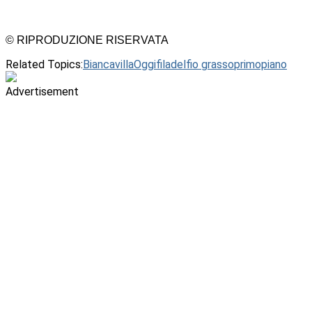
© RIPRODUZIONE RISERVATA
Related Topics:
BiancavillaOggi
filadelfio grasso
primopiano
Advertisement