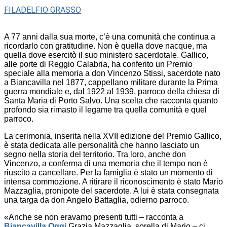
FILADELFIO GRASSO
A 77 anni dalla sua morte, c’è una comunità che continua a
ricordarlo con gratitudine. Non è quella dove nacque, ma
quella dove esercitò il suo ministero sacerdotale. Gallico,
alle porte di Reggio Calabria, ha conferito un Premio
speciale alla memoria a don Vincenzo Stissi, sacerdote nato
a Biancavilla nel 1877, cappellano militare durante la Prima
guerra mondiale e, dal 1922 al 1939, parroco della chiesa di
Santa Maria di Porto Salvo. Una scelta che racconta quanto
profondo sia rimasto il legame tra quella comunità e quel
parroco.
La cerimonia, inserita nella XVII edizione del Premio Gallico,
è stata dedicata alle personalità che hanno lasciato un
segno nella storia del territorio. Tra loro, anche don
Vincenzo, a conferma di una memoria che il tempo non è
riuscito a cancellare. Per la famiglia è stato un momento di
intensa commozione. A ritirare il riconoscimento è stato Mario
Mazzaglia, pronipote del sacerdote. A lui è stata consegnata
una targa da don Angelo Battaglia, odierno parroco.
«Anche se non eravamo presenti tutti – racconta a
Biancavilla Oggi
Grazia Mazzaglia, sorella di Mario – ci