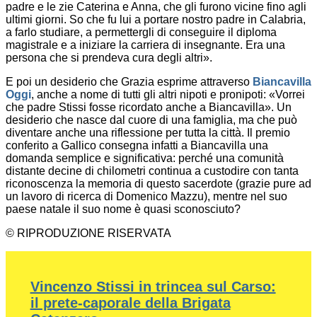
padre e le zie Caterina e Anna, che gli furono vicine fino agli
ultimi giorni. So che fu lui a portare nostro padre in Calabria,
a farlo studiare, a permettergli di conseguire il diploma
magistrale e a iniziare la carriera di insegnante. Era una
persona che si prendeva cura degli altri».
E poi un desiderio che Grazia esprime attraverso
Biancavilla
Oggi
, anche a nome di tutti gli altri nipoti e pronipoti: «Vorrei
che padre Stissi fosse ricordato anche a Biancavilla». Un
desiderio che nasce dal cuore di una famiglia, ma che può
diventare anche una riflessione per tutta la città. Il premio
conferito a Gallico consegna infatti a Biancavilla una
domanda semplice e significativa: perché una comunità
distante decine di chilometri continua a custodire con tanta
riconoscenza la memoria di questo sacerdote (grazie pure ad
un lavoro di ricerca di Domenico Mazzu), mentre nel suo
paese natale il suo nome è quasi sconosciuto?
© RIPRODUZIONE RISERVATA
Vincenzo Stissi in trincea sul Carso:
il prete-caporale della Brigata