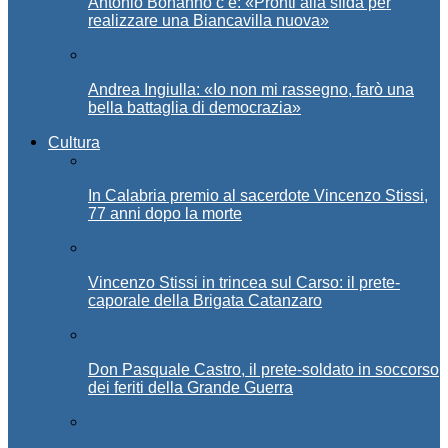
Antonio Bonanno c’è: «Pronti alla sfida per
realizzare una Biancavilla nuova»
Andrea Ingiulla: «Io non mi rassegno, farò una
bella battaglia di democrazia»
Cultura
In Calabria premio al sacerdote Vincenzo Stissi,
77 anni dopo la morte
Vincenzo Stissi in trincea sul Carso: il prete-
caporale della Brigata Catanzaro
Don Pasquale Castro, il prete-soldato in soccorso
dei feriti della Grande Guerra