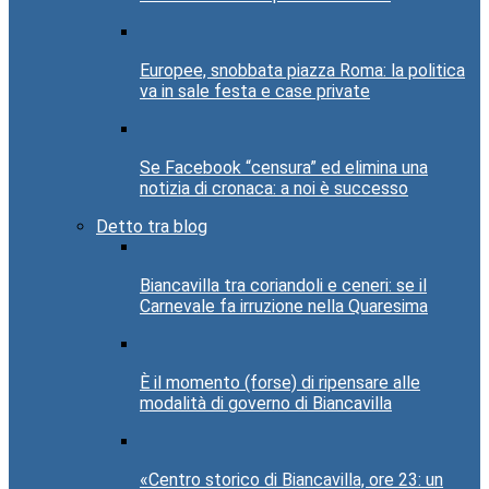
Europee, snobbata piazza Roma: la politica
va in sale festa e case private
Se Facebook “censura” ed elimina una
notizia di cronaca: a noi è successo
Detto tra blog
Biancavilla tra coriandoli e ceneri: se il
Carnevale fa irruzione nella Quaresima
È il momento (forse) di ripensare alle
modalità di governo di Biancavilla
«Centro storico di Biancavilla, ore 23: un