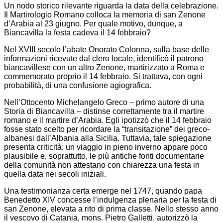
Un nodo storico rilevante riguarda la data della celebrazione.
Il Martirologio Romano colloca la memoria di san Zenone
d’Arabia al 23 giugno. Per quale motivo, dunque, a
Biancavilla la festa cadeva il 14 febbraio?
Nel XVIII secolo l’abate Onorato Colonna, sulla base delle
informazioni ricevute dal clero locale, identificò il patrono
biancavillese con un altro Zenone, martirizzato a Roma e
commemorato proprio il 14 febbraio. Si trattava, con ogni
probabilità, di una confusione agiografica.
Nell’Ottocento Michelangelo Greco – primo autore di una
Storia di Biancavilla – distinse correttamente tra il martire
romano e il martire d’Arabia. Egli ipotizzò che il 14 febbraio
fosse stato scelto per ricordare la “transitazione” dei greco-
albanesi dall’Albania alla Sicilia. Tuttavia, tale spiegazione
presenta criticità: un viaggio in pieno inverno appare poco
plausibile e, soprattutto, le più antiche fonti documentarie
della comunità non attestano con chiarezza una festa in
quella data nei secoli iniziali.
Una testimonianza certa emerge nel 1747, quando papa
Benedetto XIV concesse l’indulgenza plenaria per la festa di
san Zenone, elevata a rito di prima classe. Nello stesso anno
il vescovo di Catania, mons. Pietro Galletti, autorizzò la