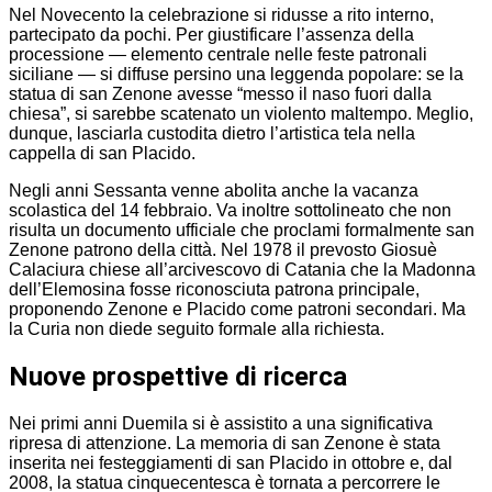
Nel Novecento la celebrazione si ridusse a rito interno,
partecipato da pochi. Per giustificare l’assenza della
processione — elemento centrale nelle feste patronali
siciliane — si diffuse persino una leggenda popolare: se la
statua di san Zenone avesse “messo il naso fuori dalla
chiesa”, si sarebbe scatenato un violento maltempo. Meglio,
dunque, lasciarla custodita dietro l’artistica tela nella
cappella di san Placido.
Negli anni Sessanta venne abolita anche la vacanza
scolastica del 14 febbraio. Va inoltre sottolineato che non
risulta un documento ufficiale che proclami formalmente san
Zenone patrono della città. Nel 1978 il prevosto Giosuè
Calaciura chiese all’arcivescovo di Catania che la Madonna
dell’Elemosina fosse riconosciuta patrona principale,
proponendo Zenone e Placido come patroni secondari. Ma
la Curia non diede seguito formale alla richiesta.
Nuove prospettive di ricerca
Nei primi anni Duemila si è assistito a una significativa
ripresa di attenzione. La memoria di san Zenone è stata
inserita nei festeggiamenti di san Placido in ottobre e, dal
2008, la statua cinquecentesca è tornata a percorrere le