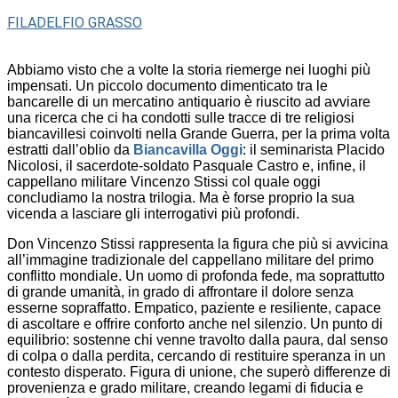
FILADELFIO GRASSO
Abbiamo visto che a volte la storia riemerge nei luoghi più
impensati. Un piccolo documento dimenticato tra le
bancarelle di un mercatino antiquario è riuscito ad avviare
una ricerca che ci ha condotti sulle tracce di tre religiosi
biancavillesi coinvolti nella Grande Guerra, per la prima volta
estratti dall’oblio da
Biancavilla Oggi
: il seminarista Placido
Nicolosi, il sacerdote-soldato Pasquale Castro e, infine, il
cappellano militare Vincenzo Stissi col quale oggi
concludiamo la nostra trilogia. Ma è forse proprio la sua
vicenda a lasciare gli interrogativi più profondi.
Don Vincenzo Stissi rappresenta la figura che più si avvicina
all’immagine tradizionale del cappellano militare del primo
conflitto mondiale. Un uomo di profonda fede, ma soprattutto
di grande umanità, in grado di affrontare il dolore senza
esserne sopraffatto. Empatico, paziente e resiliente, capace
di ascoltare e offrire conforto anche nel silenzio. Un punto di
equilibrio: sostenne chi venne travolto dalla paura, dal senso
di colpa o dalla perdita, cercando di restituire speranza in un
contesto disperato. Figura di unione, che superò differenze di
provenienza e grado militare, creando legami di fiducia e