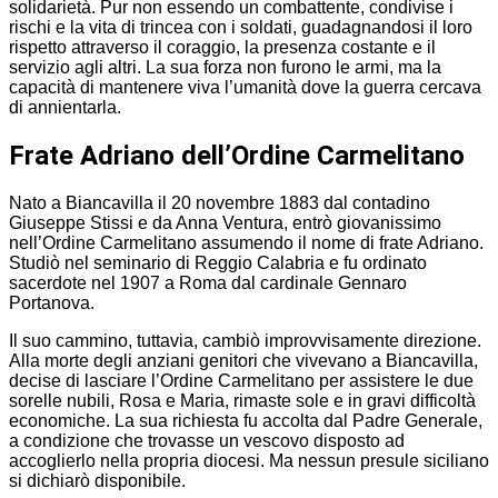
solidarietà. Pur non essendo un combattente, condivise i
rischi e la vita di trincea con i soldati, guadagnandosi il loro
rispetto attraverso il coraggio, la presenza costante e il
servizio agli altri. La sua forza non furono le armi, ma la
capacità di mantenere viva l’umanità dove la guerra cercava
di annientarla.
Frate Adriano dell’Ordine Carmelitano
Nato a Biancavilla il 20 novembre 1883 dal contadino
Giuseppe Stissi e da Anna Ventura, entrò giovanissimo
nell’Ordine Carmelitano assumendo il nome di frate Adriano.
Studiò nel seminario di Reggio Calabria e fu ordinato
sacerdote nel 1907 a Roma dal cardinale Gennaro
Portanova.
Il suo cammino, tuttavia, cambiò improvvisamente direzione.
Alla morte degli anziani genitori che vivevano a Biancavilla,
decise di lasciare l’Ordine Carmelitano per assistere le due
sorelle nubili, Rosa e Maria, rimaste sole e in gravi difficoltà
economiche. La sua richiesta fu accolta dal Padre Generale,
a condizione che trovasse un vescovo disposto ad
accoglierlo nella propria diocesi. Ma nessun presule siciliano
si dichiarò disponibile.