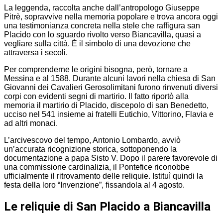
La leggenda, raccolta anche dall’antropologo Giuseppe
Pitrè, sopravvive nella memoria popolare e trova ancora oggi
una testimonianza concreta nella stele che raffigura san
Placido con lo sguardo rivolto verso Biancavilla, quasi a
vegliare sulla città. È il simbolo di una devozione che
attraversa i secoli.
Per comprenderne le origini bisogna, però, tornare a
Messina e al 1588. Durante alcuni lavori nella chiesa di San
Giovanni dei Cavalieri Gerosolimitani furono rinvenuti diversi
corpi con evidenti segni di martirio. Il fatto riportò alla
memoria il martirio di Placido, discepolo di san Benedetto,
ucciso nel 541 insieme ai fratelli Eutichio, Vittorino, Flavia e
ad altri monaci.
L’arcivescovo del tempo, Antonio Lombardo, avviò
un’accurata ricognizione storica, sottoponendo la
documentazione a papa Sisto V. Dopo il parere favorevole di
una commissione cardinalizia, il Pontefice riconobbe
ufficialmente il ritrovamento delle reliquie. Istituì quindi la
festa della loro “Invenzione”, fissandola al 4 agosto.
Le reliquie di San Placido a Biancavilla