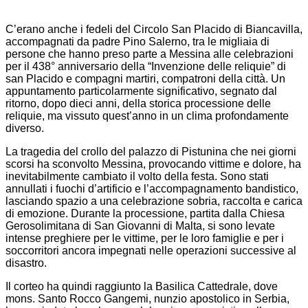
C’erano anche i fedeli del Circolo San Placido di Biancavilla,
accompagnati da padre Pino Salerno, tra le migliaia di
persone che hanno preso parte a Messina alle celebrazioni
per il 438° anniversario della “Invenzione delle reliquie” di
san Placido e compagni martiri, compatroni della città. Un
appuntamento particolarmente significativo, segnato dal
ritorno, dopo dieci anni, della storica processione delle
reliquie, ma vissuto quest’anno in un clima profondamente
diverso.
La tragedia del crollo del palazzo di Pistunina che nei giorni
scorsi ha sconvolto Messina, provocando vittime e dolore, ha
inevitabilmente cambiato il volto della festa. Sono stati
annullati i fuochi d’artificio e l’accompagnamento bandistico,
lasciando spazio a una celebrazione sobria, raccolta e carica
di emozione. Durante la processione, partita dalla Chiesa
Gerosolimitana di San Giovanni di Malta, si sono levate
intense preghiere per le vittime, per le loro famiglie e per i
soccorritori ancora impegnati nelle operazioni successive al
disastro.
Il corteo ha quindi raggiunto la Basilica Cattedrale, dove
mons. Santo Rocco Gangemi, nunzio apostolico in Serbia,