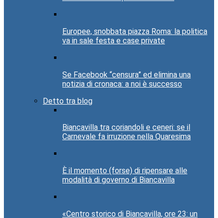
Europee, snobbata piazza Roma: la politica
va in sale festa e case private
Se Facebook “censura” ed elimina una
notizia di cronaca: a noi è successo
Detto tra blog
Biancavilla tra coriandoli e ceneri: se il
Carnevale fa irruzione nella Quaresima
È il momento (forse) di ripensare alle
modalità di governo di Biancavilla
«Centro storico di Biancavilla, ore 23: un