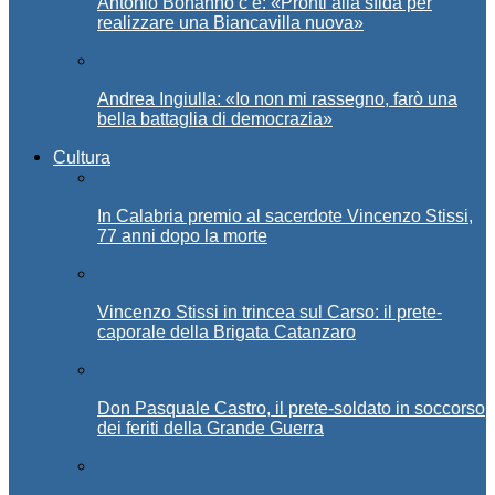
Antonio Bonanno c’è: «Pronti alla sfida per
realizzare una Biancavilla nuova»
Andrea Ingiulla: «Io non mi rassegno, farò una
bella battaglia di democrazia»
Cultura
In Calabria premio al sacerdote Vincenzo Stissi,
77 anni dopo la morte
Vincenzo Stissi in trincea sul Carso: il prete-
caporale della Brigata Catanzaro
Don Pasquale Castro, il prete-soldato in soccorso
dei feriti della Grande Guerra