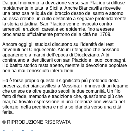
Da quel momento la devozione verso san Placido si diffuse
rapidamente in tutta la Sicilia. Anche Biancavilla ricevette
una preziosa reliquia del braccio destro del santo e attorno
ad essa crebbe un culto destinato a segnare profondamente
la storia cittadina. San Placido venne invocato contro
terremoti, eruzioni, carestie ed epidemie, fino a essere
proclamato ufficialmente patrono della città nel 1709.
Ancora oggi gli studiosi discutono sull’identità dei resti
rinvenuti nel Cinquecento. Alcuni ritengono che possano
appartenere a martiri dell’epoca di Diocleziano. Altri
continuano a identificarli con san Placido e i suoi compagni.
Il dibattito storico resta aperto, mentre la devozione popolare
non ha mai conosciuto interruzioni.
Ed è forse proprio questo il significato più profondo della
presenza dei biancavillesi a Messina: il rinnovo di un legame
che unisce da oltre quattro secoli le due comunità. Un filo
fatto di fede, memoria e tradizione che, quest’anno più che
mai, ha trovato espressione in una celebrazione vissuta nel
silenzio, nella preghiera e nella solidarietà verso una città
ferita.
© RIPRODUZIONE RISERVATA