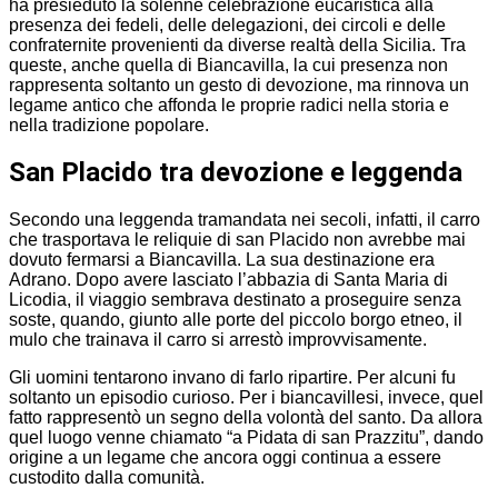
ha presieduto la solenne celebrazione eucaristica alla
presenza dei fedeli, delle delegazioni, dei circoli e delle
confraternite provenienti da diverse realtà della Sicilia. Tra
queste, anche quella di Biancavilla, la cui presenza non
rappresenta soltanto un gesto di devozione, ma rinnova un
legame antico che affonda le proprie radici nella storia e
nella tradizione popolare.
San Placido tra devozione e leggenda
Secondo una leggenda tramandata nei secoli, infatti, il carro
che trasportava le reliquie di san Placido non avrebbe mai
dovuto fermarsi a Biancavilla. La sua destinazione era
Adrano. Dopo avere lasciato l’abbazia di Santa Maria di
Licodia, il viaggio sembrava destinato a proseguire senza
soste, quando, giunto alle porte del piccolo borgo etneo, il
mulo che trainava il carro si arrestò improvvisamente.
Gli uomini tentarono invano di farlo ripartire. Per alcuni fu
soltanto un episodio curioso. Per i biancavillesi, invece, quel
fatto rappresentò un segno della volontà del santo. Da allora
quel luogo venne chiamato “a Pidata di san Prazzitu”, dando
origine a un legame che ancora oggi continua a essere
custodito dalla comunità.