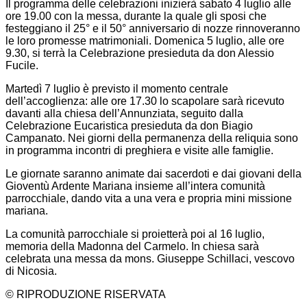
Il programma delle celebrazioni inizierà sabato 4 luglio alle
ore 19.00 con la messa, durante la quale gli sposi che
festeggiano il 25° e il 50° anniversario di nozze rinnoveranno
le loro promesse matrimoniali. Domenica 5 luglio, alle ore
9.30, si terrà la Celebrazione presieduta da don Alessio
Fucile.
Martedì 7 luglio è previsto il momento centrale
dell’accoglienza: alle ore 17.30 lo scapolare sarà ricevuto
davanti alla chiesa dell’Annunziata, seguito dalla
Celebrazione Eucaristica presieduta da don Biagio
Campanato. Nei giorni della permanenza della reliquia sono
in programma incontri di preghiera e visite alle famiglie.
Le giornate saranno animate dai sacerdoti e dai giovani della
Gioventù Ardente Mariana insieme all’intera comunità
parrocchiale, dando vita a una vera e propria mini missione
mariana.
La comunità parrocchiale si proietterà poi al 16 luglio,
memoria della Madonna del Carmelo. In chiesa sarà
celebrata una messa da mons. Giuseppe Schillaci, vescovo
di Nicosia.
© RIPRODUZIONE RISERVATA