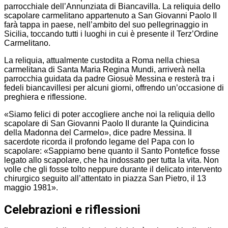
parrocchiale dell’Annunziata di Biancavilla. La reliquia dello
scapolare carmelitano appartenuto a San Giovanni Paolo II
farà tappa in paese, nell’ambito del suo pellegrinaggio in
Sicilia, toccando tutti i luoghi in cui è presente il Terz’Ordine
Carmelitano.
La reliquia, attualmente custodita a Roma nella chiesa
carmelitana di Santa Maria Regina Mundi, arriverà nella
parrocchia guidata da padre Giosuè Messina e resterà tra i
fedeli biancavillesi per alcuni giorni, offrendo un’occasione di
preghiera e riflessione.
«Siamo felici di poter accogliere anche noi la reliquia dello
scapolare di San Giovanni Paolo II durante la Quindicina
della Madonna del Carmelo», dice padre Messina. Il
sacerdote ricorda il profondo legame del Papa con lo
scapolare: «Sappiamo bene quanto il Santo Pontefice fosse
legato allo scapolare, che ha indossato per tutta la vita. Non
volle che gli fosse tolto neppure durante il delicato intervento
chirurgico seguito all’attentato in piazza San Pietro, il 13
maggio 1981».
Celebrazioni e riflessioni