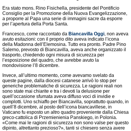
Era stato mons. Rino Fisichella, presidente del Pontificio
Consiglio per la Promozione della Nuova Evangelizzazione,
a proporre al Papa una serie di immagini sacre da esporre
per l’apertura della Porta Santa.
Francesco, come raccontato da
Biancavilla Oggi
, non aveva
avuto esitazioni: con il proprio dito aveva indicato l’icona
della Madonna dell’Elemosina. Tutto era pronto. Padre Pino
Salerno, prevosto di Biancavilla, aveva anche organizzato il
trasporto, chiedendo ogni misura di sicurezza per
l’esposizione del quadro, che avrebbe avuto la
mondovisione l’8 dicembre.
Invece, all’ultimo momento, come avevamo svelato da
queste pagine, dalla diocesi catanese arrivò lo stop per
generiche problematiche di sicurezza. Le ragioni reali non
sono state mai chiarite e tra i devoti la delusione per
quell’occasione sfumata aveva diffuso voci di invidie e
complotti. Uno schiaffo per Biancavilla, soprattutto quando, in
quell’8 dicembre, al posto dell’icona biancavillese, in
Vaticano fu esposto un altro quadro proveniente dalla Chiesa
greco-cattolica di Przemienienia Panskiego, in Polonia.
«Come mai le ragioni di sicurezza non sono valse per questo
dipinto, altrettanto prezioso?», tanti si chiesero senza avere