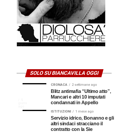
SOLO SU BIANCAVILLA OGGI
CRONACA
2 settimane ago
NEWS
CULTURA
Disservizi
Don
Blitz antimafia “Ultimo atto”,
1
2
settimana
settimane
Mancari e altri 10 imputati
CULTURA
In
elettrici,
Pasquale
ago
ago
La
5
condannati in Appello
giorni
indennizzo
Castro,
comunità
ago
Calabria
in
il
ISTITUZIONI
1 mese ago
di
Servizio idrico, Bonanno e gli
bolletta:
prete-
Gallico
altri sindaci stracciano il
premio
ecco
soldato
rende
contratto con la Sie