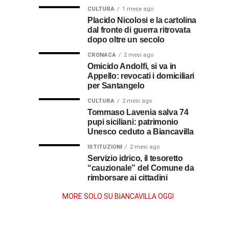
omaggio
cosa
in
al
CULTURA
1 mese ago
al
fare
soccorso
Placido Nicolosi e la cartolina
prete
per
dei
dal fronte di guerra ritrovata
sacerdote
biancavillese,
ottenerlo
feriti
dopo oltre un secolo
ricordato
della
Vincenzo
per
CRONACA
2 mesi ago
Grande
Omicido Andolfi, si va in
il
Guerra
Appello: revocati i domiciliari
Stissi,
suo
per Santangelo
impegno
77
di
CULTURA
2 mesi ago
parroco
Tommaso Lavenia salva 74
pupi siciliani: patrimonio
anni
Unesco ceduto a Biancavilla
dopo
ISTITUZIONI
2 mesi ago
Servizio idrico, il tesoretto
“cauzionale” del Comune da
la
rimborsare ai cittadini
morte
MORE SOLO SU BIANCAVILLA OGGI