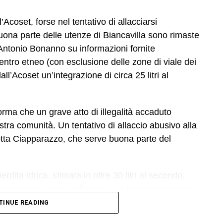
Acoset, forse nel tentativo di allacciarsi
na parte delle utenze di Biancavilla sono rimaste
Antonio Bonanno su informazioni fornite
centro etneo (con esclusione delle zone di viale dei
ll’Acoset un’integrazione di circa 25 litri al
forma che un grave atto di illegalità accaduto
stra comunità. Un tentativo di allaccio abusivo alla
ndotta Ciapparazzo, che serve buona parte del
rdita idrica, stimata in oltre 30 litri al secondo.
ione non è stato sufficiente – si legge in una nota
tri tecnici hanno quindi valutato che l’unica
TINUE READING
zione integrale del tratto danneggiato: un intervento