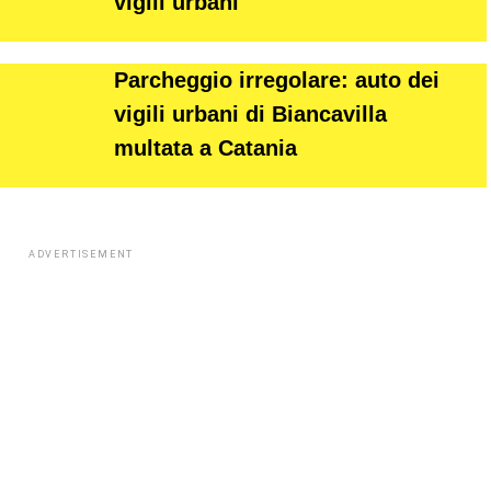
vigili urbani
Parcheggio irregolare: auto dei
vigili urbani di Biancavilla
multata a Catania
ADVERTISEMENT