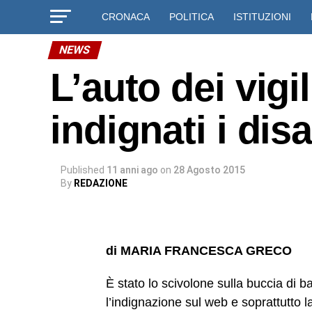
CRONACA
POLITICA
ISTITUZIONI
NEWS
L’auto dei vigil
indignati i dis
Published
11 anni ago
on
28 Agosto 2015
By
REDAZIONE
di MARIA FRANCESCA GRECO
È stato lo scivolone sulla buccia di ba
l’indignazione sul web e soprattutto la