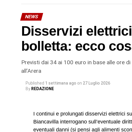
più impegnativo, ma necessario per garanti
dell’infrastruttura, evitando il rischio di 
NEWS
per la riparazione è complessivamente di 
Disservizi elettric
© RIPRODUZIONE RISERVATA
bolletta: ecco cos
Previsti dai 34 ai 100 euro in base alle ore di
all’Arera
Published
1 settimana ago
on
27 Luglio 2026
By
REDAZIONE
I continui e prolungati disservizi elettrici 
Biancavilla interrogano sull’eventuale dirit
eventuali danni (si pensi agli alimenti scon