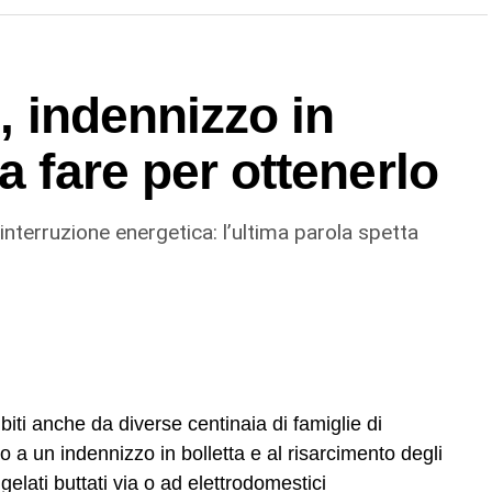
re un ripristino sicuro e duraturo
nuovi cedimenti a breve termine». Il tempo previsto
24 ore.
i, indennizzo in
a fare per ottenerlo
 interruzione energetica: l’ultima parola spetta
subiti anche da diverse centinaia di famiglie di
to a un indennizzo in bolletta e al risarcimento degli
gelati buttati via o ad elettrodomestici