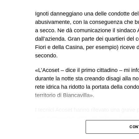
Ignoti danneggiano una delle condotte dell’
abusivamente, con la conseguenza che buo
a secco. Ne dà comunicazione il sindaco 
dall’azienda. Gran parte dei quartieri del 
Fiori e della Casina, per esempio) riceve da
secondo.
«L’Acoset – dice il primo cittadino – mi in
durante la notte sta creando disagi alla no
rete idrica ha ridotto la portata della co
territorio di Biancavilla».
I tecnici Acoset hanno rilevato una grave pe
«Un primo intervento con collare di riparaz
dell’azienda – a contenere la perdita. I nos
CON
soluzione realmente risolutiva è la sostitu