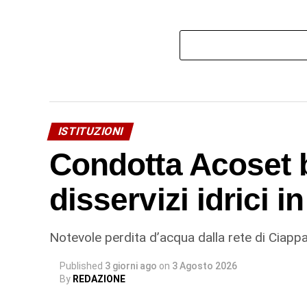
ISTITUZIONI
Condotta Acoset b
disservizi idrici 
Notevole perdita d’acqua dalla rete di Ciappa
Published
3 giorni ago
on
3 Agosto 2026
By
REDAZIONE