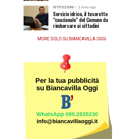
dopo
ISTITUZIONI
2 mesi ago
la
Servizio idrico, il tesoretto
“cauzionale” del Comune da
morte
rimborsare ai cittadini
MORE SOLO SU BIANCAVILLA OGGI
Per la tua pubblicità
su Biancavilla Oggi
WhatsApp 095.2935230
info@biancavillaoggi.it