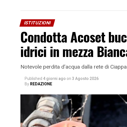
ISTITUZIONI
Condotta Acoset buca
idrici in mezza Bianc
Notevole perdita d’acqua dalla rete di Ciappa
Published
4 giorni ago
on
3 Agosto 2026
By
REDAZIONE