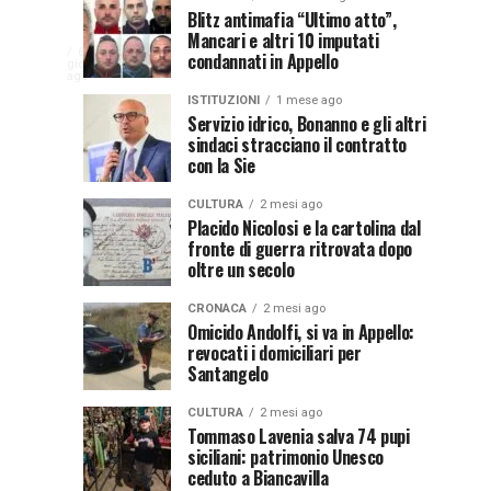
Disservizi
Don
NEWS
CULTURA
Blitz antimafia “Ultimo atto”,
2
2
In
Mancari e altri 10 imputati
elettrici,
Pasquale
settimane
settimane
CULTURA
ago
ago
La
6
condannati in Appello
indennizzo
Castro,
giorni
comunità
ago
Calabria
in
il
di
ISTITUZIONI
1 mese ago
bolletta:
prete-
Servizio idrico, Bonanno e gli altri
Gallico
premio
sindaci stracciano il contratto
ecco
soldato
rende
con la Sie
cosa
in
omaggio
al
fare
soccorso
al
CULTURA
2 mesi ago
prete
per
dei
Placido Nicolosi e la cartolina dal
sacerdote
fronte di guerra ritrovata dopo
biancavillese,
ottenerlo
feriti
oltre un secolo
ricordato
della
Vincenzo
per
Grande
CRONACA
2 mesi ago
il
Guerra
Omicido Andolfi, si va in Appello:
Stissi,
suo
revocati i domiciliari per
impegno
Santangelo
77
di
parroco
CULTURA
2 mesi ago
anni
Tommaso Lavenia salva 74 pupi
siciliani: patrimonio Unesco
ceduto a Biancavilla