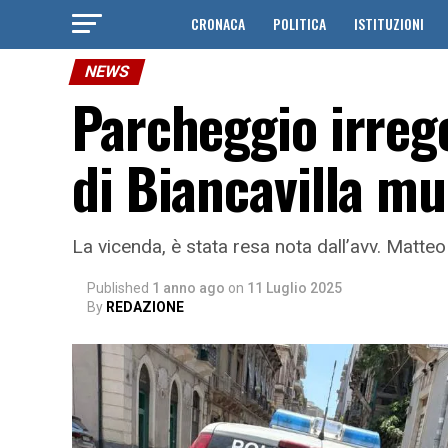
CRONACA
POLITICA
ISTITUZIONI
NEWS
Parcheggio irrego
di Biancavilla mu
La vicenda, è stata resa nota dall’avv. Matteo 
Published
1 anno ago
on
11 Luglio 2025
By
REDAZIONE