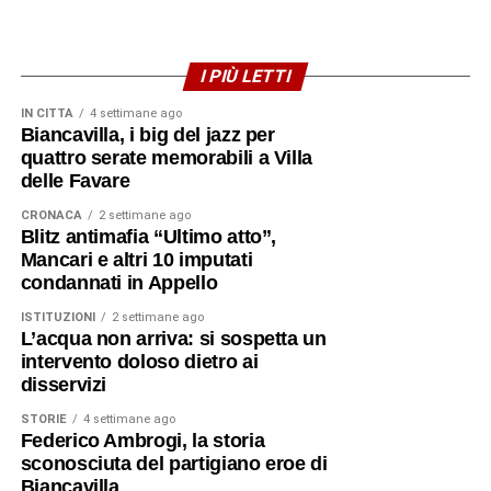
I PIÙ LETTI
IN CITTÀ
4 settimane ago
Biancavilla, i big del jazz per
quattro serate memorabili a Villa
delle Favare
CRONACA
2 settimane ago
Blitz antimafia “Ultimo atto”,
Mancari e altri 10 imputati
condannati in Appello
ISTITUZIONI
2 settimane ago
L’acqua non arriva: si sospetta un
intervento doloso dietro ai
disservizi
STORIE
4 settimane ago
Federico Ambrogi, la storia
sconosciuta del partigiano eroe di
Biancavilla