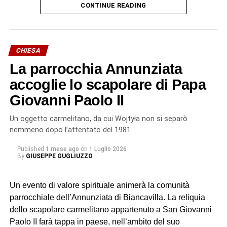
CONTINUE READING
Durante la processione, partita dalla Chiesa
Gerosolimitana di San Giovanni di Malta, si sono levate
intense preghiere per le vittime, per le loro famiglie e per i
soccorritori ancora impegnati nelle operazioni successive
CHIESA
al disastro.
La parrocchia Annunziata
Il corteo ha quindi raggiunto la Basilica Cattedrale, dove
accoglie lo scapolare di Papa
mons. Santo Rocco Gangemi, nunzio apostolico in
Giovanni Paolo II
Serbia, ha presieduto la solenne celebrazione eucaristica
alla presenza dei fedeli, delle delegazioni, dei circoli e
Un oggetto carmelitano, da cui Wojtyła non si separò
delle confraternite provenienti da diverse realtà della
nemmeno dopo l’attentato del 1981
Sicilia. Tra queste, anche quella di Biancavilla, la cui
Published
1 mese ago
on
1 Luglio 2026
presenza non rappresenta soltanto un gesto di devozione,
By
GIUSEPPE GUGLIUZZO
ma rinnova un legame antico che affonda le proprie radici
nella storia e nella tradizione popolare.
Un evento di valore spirituale animerà la comunità
parrocchiale dell’Annunziata di Biancavilla. La reliquia
San Placido tra devozione e
dello scapolare carmelitano appartenuto a San Giovanni
leggenda
Paolo II farà tappa in paese, nell’ambito del suo