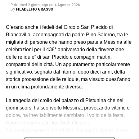
Published
2 giorni ago
on
4 Agosto 2026
By
FILADELFIO GRASSO
C’erano anche i fedeli del Circolo San Placido di
Biancavilla, accompagnati da padre Pino Salerno, tra le
migliaia di persone che hanno preso parte a Messina alle
celebrazioni per il 438° anniversario della “Invenzione
delle reliquie” di san Placido e compagni martiri,
compatroni della città. Un appuntamento particolarmente
significativo, segnato dal ritorno, dopo dieci anni, della
storica processione delle reliquie, ma vissuto quest’anno
in un clima profondamente diverso.
La tragedia del crollo del palazzo di Pistunina che nei
giorni scorsi ha sconvolto Messina, provocando vittime e
dolore, ha inevitabilmente cambiato il volto della festa.
Sono stati annullati i fuochi d’artificio e
l’accompagnamento bandistico, lasciando spazio a una
celebrazione sobria, raccolta e carica di emozione.