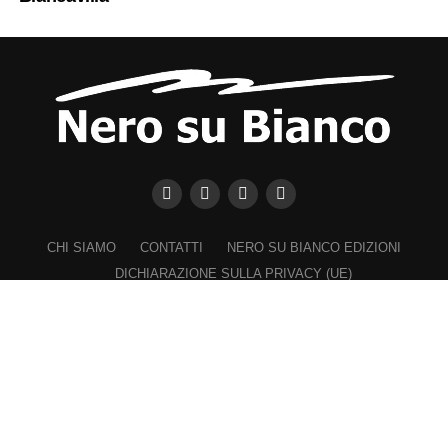
CHI SIAMO
CONTATTI
NERO SU BIANCO EDIZIONI
DICHIARAZIONE SULLA PRIVACY (UE)
COOKIE POLICY (UE)
DISCONOSCIMENTO
Registrazione al Tribunale di Catania n. 25/2016
PROPRIETARIO e EDITORE
Associazione Nero su Bianco ETS
Iscrizione al RUNTS n. 2305 del 23.6.2026
Iscrizione al ROC n. 36315 del 16.3.2021