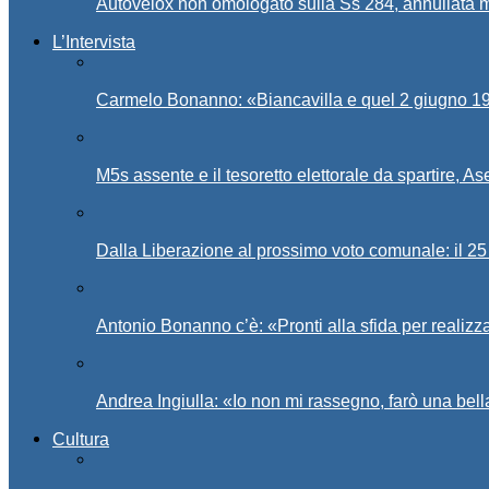
Autovelox non omologato sulla Ss 284, annullata m
L’Intervista
Carmelo Bonanno: «Biancavilla e quel 2 giugno 194
M5s assente e il tesoretto elettorale da spartire, 
Dalla Liberazione al prossimo voto comunale: il 25 
Antonio Bonanno c’è: «Pronti alla sfida per realiz
Andrea Ingiulla: «Io non mi rassegno, farò una bell
Cultura