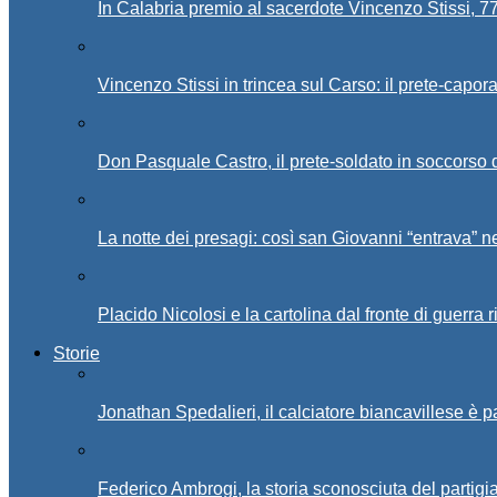
In Calabria premio al sacerdote Vincenzo Stissi, 7
Vincenzo Stissi in trincea sul Carso: il prete-capor
Don Pasquale Castro, il prete-soldato in soccorso d
La notte dei presagi: così san Giovanni “entrava” ne
Placido Nicolosi e la cartolina dal fronte di guerra 
Storie
Jonathan Spedalieri, il calciatore biancavillese è 
Federico Ambrogi, la storia sconosciuta del partigi