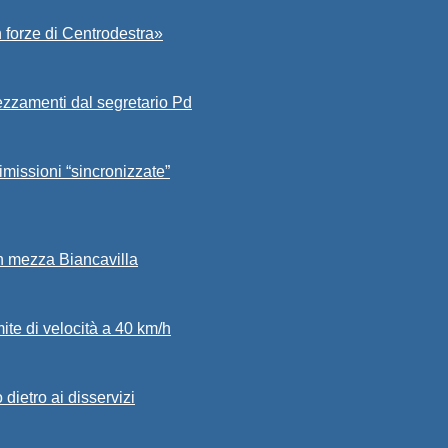
 forze di Centrodestra»
ezzamenti dal segretario Pd
imissioni “sincronizzate”
in mezza Biancavilla
mite di velocità a 40 km/h
dietro ai disservizi