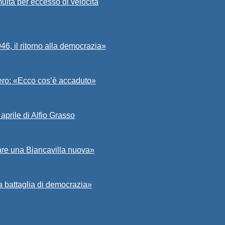
ulta per eccesso di velocità
6, il ritorno alla democrazia»
Asero: «Ecco cos’è accaduto»
aprile di Alfio Grasso
zare una Biancavilla nuova»
a battaglia di democrazia»