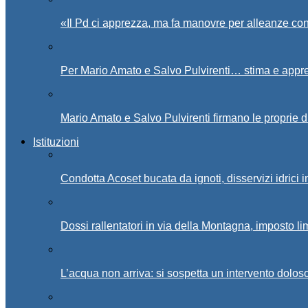
«Il Pd ci apprezza, ma fa manovre per alleanze con
Per Mario Amato e Salvo Pulvirenti… stima e appr
Mario Amato e Salvo Pulvirenti firmano le proprie d
Istituzioni
Condotta Acoset bucata da ignoti, disservizi idrici 
Dossi rallentatori in via della Montagna, imposto li
L’acqua non arriva: si sospetta un intervento doloso 