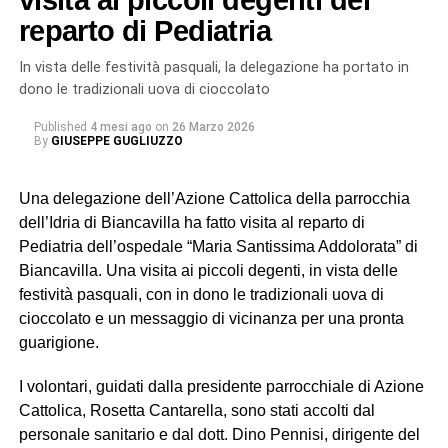
visita ai piccoli degenti del
costruito tra cinema e televisione.
reparto di Pediatria
Rara e magnetica, Ornella Giusto incarna un’idea di arte
In vista delle festività pasquali, la delegazione ha portato in
che affonda le radici nella propria terra per aprirsi al
dono le tradizionali uova di cioccolato
mondo. Ed è forse proprio questo il segreto del suo
Published
4 mesi ago
on
26 Marzo 2026
fascino: una recitazione capace di essere insieme
By
GIUSEPPE GUGLIUZZO
delicata e potente, intima e universale.
Una delegazione dell’Azione Cattolica della parrocchia
L’Accademia, riferimento
dell’Idria di Biancavilla ha fatto visita al reparto di
culturale
Pediatria dell’ospedale “Maria Santissima Addolorata” di
Biancavilla. Una visita ai piccoli degenti, in vista delle
L’appuntamento di Biancavilla si inserisce nel calendario
festività pasquali, con in dono le tradizionali uova di
di attività che l’associazione porta avanti da ben sedici
cioccolato e un messaggio di vicinanza per una pronta
anni, confermandosi come uno dei punti di riferimento
guarigione.
culturali del territorio.
I volontari, guidati dalla presidente parrocchiale di Azione
L’esibizione dell’attrice è stata preceduta dall’incontro con
Cattolica, Rosetta Cantarella, sono stati accolti dal
del geologo Silvio Nucifora (che ha parlato dei rischi e
personale sanitario e dal dott. Dino Pennisi, dirigente del