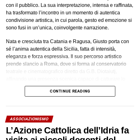
con il pubblico. La sua interpretazione, intensa e raffinata,
ha trasformato l’incontro in un momento di autentica
condivisione artistica, in cui parola, gesto ed emozione si
sono fusi in un’unica, coinvolgente narrazione.
Nata e cresciuta tra Catania e Ragusa, Giusto porta con
sé l’anima autentica della Sicilia, fatta di intensità,
eleganza e forza espressiva. Il suo percorso artistico
prende slancio a Roma, dove si forma al conservatorio
teatrale e cinematografico diretto da G.B. Diotaiutj,
affinando una presenza scenica capace di catturare lo
sguardo e lasciare il segno.
CONTINUE READING
Il suo talento la conduce presto su set importanti: nel 2004
entra in una produzione legata a Mel Gibson. Nel 2005
prende parte allo sceneggiato “L’onore e il rispetto” diretto
ASSOCIAZIONISMO
da Salvatore Samperi. Nel 2007 entra nel cast della serie
L’Azione Cattolica dell’Idria fa
“La squadra”, interpretando il ruolo di Nera Sardelli.
Esperienze che delineano un profilo artistico solido,