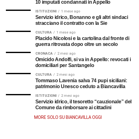
10 imputati condannati in Appello
Il 14 dicembre 1922 venne nominato
parroco della chiesa
di Santa Maria di Porto Salvo a Gallico Marina
. Qui lo
ISTITUZIONI
1 mese ago
Servizio idrico, Bonanno e gli altri sindaci
raggiunse anche la sorella Rosa, che da Biancavilla si
stracciano il contratto con la Sie
trasferì accanto a lui. Per molti anni affiancò al ministero
CULTURA
1 mese ago
sacerdotale l’insegnamento nelle scuole elementari,
Placido Nicolosi e la cartolina dal fronte di
conquistando la stima delle famiglie e dedicandosi alla
guerra ritrovata dopo oltre un secolo
ricostruzione della comunità dopo il devastante terremoto
CRONACA
2 mesi ago
del 1908. Il suo nome resta infatti legato anche alla
Omicido Andolfi, si va in Appello: revocati i
rinascita della chiesa parrocchiale di Gallico.
domiciliari per Santangelo
CULTURA
2 mesi ago
Il ritorno a Biancavilla
Tommaso Lavenia salva 74 pupi siciliani:
patrimonio Unesco ceduto a Biancavilla
Negli ultimi anni, ormai malato, lasciò la guida della
ISTITUZIONI
2 mesi ago
parrocchia e fece ritorno nella sua Biancavilla. Aveva
Servizio idrico, il tesoretto “cauzionale” del
attraversato conventi, diocesi, campi di battaglia e
Comune da rimborsare ai cittadini
comunità lontane. Eppure il suo ultimo approdo fu
MORE SOLO SU BIANCAVILLA OGGI
Biancavilla: il luogo da cui era partito e che, dopo una vita
intera, sembrò chiamarlo di nuovo a sé. Continuò a
servire la comunità con la discrezione che aveva sempre