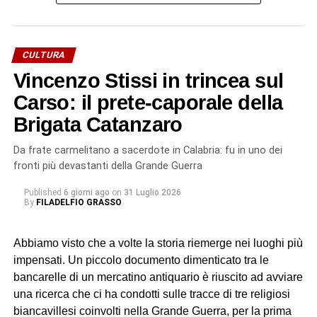
riconoscimento è stato Mario Mazzaglia, pronipote del
sacerdote. A lui è stata consegnata una targa da don
Angelo Battaglia, odierno parroco.
CULTURA
Vincenzo Stissi in trincea sul
«Anche se non eravamo presenti tutti – racconta a
Biancavilla Oggi
Carso: il prete-caporale della
Grazia Mazzaglia, sorella di Mario – ci
siamo emozionati tantissimo. Io ho perfino pianto. Ma la
Brigata Catanzaro
cosa che ci ha colpiti di più è stata l’accoglienza riservata
a Mario. Ha incontrato persone che ricordavano ancora
Da frate carmelitano a sacerdote in Calabria: fu in uno dei
padre Stissi e perfino il nostro papà. Per noi è stata una
fronti più devastanti della Grande Guerra
gioia immensa».
Published
6 giorni ago
on
31 Luglio 2026
By
FILADELFIO GRASSO
La figura di
Vincenzo Stissi
l’abbiamo tracciata sulle
pagine di
Biancavilla Oggi
, nell’ambito di una ricerca sui
Abbiamo visto che a volte la storia riemerge nei luoghi più
sacerdoti biancavillesi che hanno partecipato alla Grande
impensati. Un piccolo documento dimenticato tra le
Guerra. Un racconto in tre puntate che ha sottratto
bancarelle di un mercatino antiquario è riuscito ad avviare
dall’oblio quei preti-soldato (oltre a Stissi, anche
Placido
una ricerca che ci ha condotti sulle tracce di tre religiosi
Nicolosi
e
Pasquale Castro
), che vissero l’esperienza
biancavillesi coinvolti nella Grande Guerra, per la prima
della trincea.