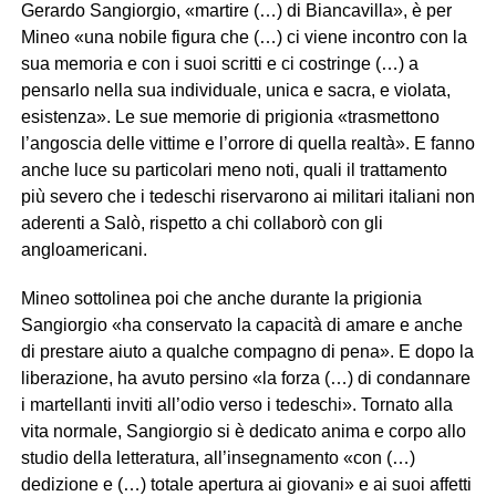
Gerardo Sangiorgio, «martire (…) di Biancavilla», è per
Mineo «una nobile figura che (…) ci viene incontro con la
sua memoria e con i suoi scritti e ci costringe (…) a
pensarlo nella sua individuale, unica e sacra, e violata,
esistenza». Le sue memorie di prigionia «trasmettono
l’angoscia delle vittime e l’orrore di quella realtà». E fanno
anche luce su particolari meno noti, quali il trattamento
più severo che i tedeschi riservarono ai militari italiani non
aderenti a Salò, rispetto a chi collaborò con gli
angloamericani.
Mineo sottolinea poi che anche durante la prigionia
Sangiorgio «ha conservato la capacità di amare e anche
di prestare aiuto a qualche compagno di pena». E dopo la
liberazione, ha avuto persino «la forza (…) di condannare
i martellanti inviti all’odio verso i tedeschi». Tornato alla
vita normale, Sangiorgio si è dedicato anima e corpo allo
studio della letteratura, all’insegnamento «con (…)
dedizione e (…) totale apertura ai giovani» e ai suoi affetti