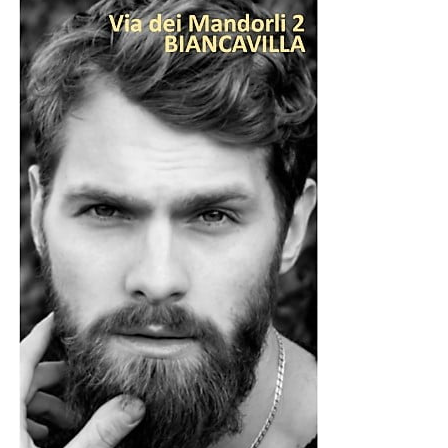
tributo altissimo di vite umane. La brigata è ricordata
anche per il drammatico ammutinamento di Santa Maria
la Longa, nel luglio 1917, quando uomini ormai stremati
da mesi di combattimenti si ribellarono all’ordine di
tornare immediatamente in linea. La repressione fu
durissima: ventotto militari vennero fucilati. Nonostante
quella tragica pagina, la Brigata Catanzaro continuò a
distinguersi per il valore dimostrato in battaglia, ricevendo
importanti decorazioni al valor militare.
Essere cappellano di una brigata simile significava molto
più che celebrare la Messa. Voleva dire condividere la
vita dei soldati. Dormire negli stessi ricoveri. Attraversare
le stesse trincee. Esporsi allo stesso fuoco. Visitare gli
ospedaletti da campo, assistere i feriti, confortare i
morenti, raccoglierne le ultime parole e trasformarle in
lettere destinate alle famiglie.
Di don Vincenzo ci è giunta proprio una di queste lettere.