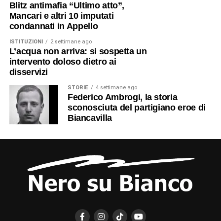
Blitz antimafia “Ultimo atto”,
Mancari e altri 10 imputati
condannati in Appello
ISTITUZIONI
2 settimane ago
L’acqua non arriva: si sospetta un
Placido Nicolosi e la cartolina dal
intervento doloso dietro ai
disservizi
fronte di guerra, oltre un secolo
STORIE
4 settimane ago
dopo
Federico Ambrogi, la storia
sconosciuta del partigiano eroe di
Biancavilla