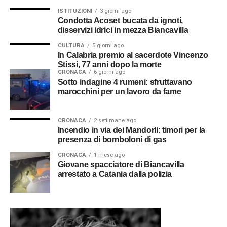
Vincenzo Stissi in trincea sul
assistere le due sorelle nubili, Rosa e Maria, rimaste sole
ISTITUZIONI
3 giorni ago
e in gravi difficoltà economiche. La sua richiesta fu
Condotta Acoset bucata da ignoti,
Carso: il prete-caporale della
disservizi idrici in mezza Biancavilla
accolta dal Padre Generale, a condizione che trovasse un
Brigata Catanzaro
vescovo disposto ad accoglierlo nella propria diocesi. Ma
CULTURA
5 giorni ago
In Calabria premio al sacerdote Vincenzo
nessun presule siciliano si dichiarò disponibile.
Stissi, 77 anni dopo la morte
CRONACA
6 giorni ago
Cappellano della Brigata
Sotto indagine 4 rumeni: sfruttavano
marocchini per un lavoro da fame
Catanzaro
CRONACA
2 settimane ago
Fu la guerra a cambiare nuovamente il corso degli eventi.
Incendio in via dei Mandorli: timori per la
Il 5 dicembre 1915 don Vincenzo venne richiamato alle
presenza di bomboloni di gas
armi e nominato cappellano militare con il grado di
CRONACA
1 mese ago
caporal maggiore presso la XII Compagnia di Sanità.
Giovane spacciatore di Biancavilla
Successivamente fu assegnato alla Brigata Catanzaro (i
arrestato a Catania dalla polizia
suoi familiari chiamarono il corpo di appartenenza Brigata
D’Annunzio), una delle unità più celebri, decorate e
controverse del Regio Esercito. I suoi soldati
combatterono nei settori più duri del Carso, pagando un