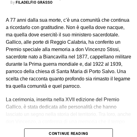
By
FILADELFIO GRASSO
A 77 anni dalla sua morte, c’è una comunità che continua
a ricordarlo con gratitudine. Non è quella dove nacque,
ma quella dove esercitò il suo ministero sacerdotale.
Gallico, alle porte di Reggio Calabria, ha conferito un
Premio speciale alla memoria a don Vincenzo Stissi,
sacerdote nato a Biancavilla nel 1877, cappellano militare
durante la Prima guerra mondiale e, dal 1922 al 1939,
parroco della chiesa di Santa Maria di Porto Salvo. Una
scelta che racconta quanto profondo sia rimasto il legame
tra quella comunità e quel parroco.
La cerimonia, inserita nella XVII edizione del Premio
Gallico, è stata dedicata alle personalità che hanno
lasciato un segno nella storia del territorio. Tra loro, anche
don Vincenzo, a conferma di una memoria che il tempo
non è riuscito a cancellare. Per la famiglia è stato un
CONTINUE READING
momento di intensa commozione. A ritirare il