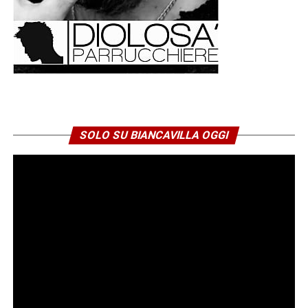
È indirizzata ai familiari di un sottotenente morto sotto una
“scheggia nemica”. Più che una comunicazione ufficiale,
sembra una mano tesa verso chi è rimasto a casa. Don
Vincenzo racconta gli ultimi istanti dell’ufficiale,
rassicurando i suoi cari che quel giovane rimase
cosciente fino alla fine e che si spense serenamente,
“come un angelo” e adesso “giace sepolto in mesta
sepoltura”. È forse il documento che più di ogni altro
SOLO SU BIANCAVILLA OGGI
restituisce il volto umano del suo ministero al fronte.
Cavaliere della Corona d’Italia
Le fonti ricordano che seguì la Brigata con coraggio e
dedizione, ricevendo gli encomi dei superiori e
l’onorificenza di Cavaliere della Corona d’Italia. Eppure,
dopo aver ricostruito date, incarichi e riconoscimenti, resta
qualcosa che gli archivi non riescono a raccontare. Il
silenzio. È il silenzio di una generazione che tornò dalla
guerra portando dentro di sé esperienze troppo dolorose