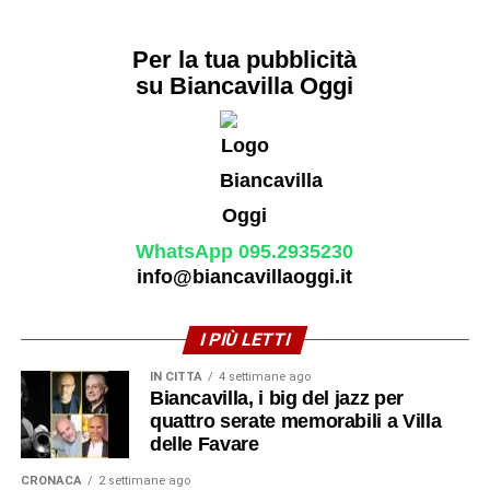
caratterizzato la sua vita, anche come organista della
Chiesa Madre. Assistito con affetto dai nipoti Caterina,
Per la tua pubblicità
Anna e Carmelo Mazzaglia, si spense il 21 luglio 1949,
su Biancavilla Oggi
vivendo gli ultimi anni in dignitosa sobrietà.
© RIPRODUZIONE RISERVATA
In Calabria premio al sacerdote
WhatsApp 095.2935230
Vincenzo Stissi, 77 anni dopo la
info@biancavillaoggi.it
morte
I PIÙ LETTI
IN CITTÀ
4 settimane ago
Biancavilla, i big del jazz per
quattro serate memorabili a Villa
delle Favare
CRONACA
2 settimane ago