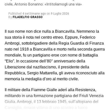
civile, Antonio Bonanno: «Intitoliamogli una via»
Published
4 settimane ago
on
9 Luglio 2026
By
FILADELFIO GRASSO
Il suo nome non dice nulla a Biancavilla. Nemmeno la
sua storia è nota nel centro etneo. Eppure, Federico
Ambrogi, sottobrigadiere della Regia Guardia di Finanza
nato nel 1918 a Biancavilla e morto nella seconda guerra
mondiale, fu un partigiano eroe con nome di battaglia
Da Biancavilla al grande calcio:
“Elio”. In occasione dell’80° anniversario della
Spedalieri convocato per Juve-
Liberazione dal nazifascismo, il presidente della
Napoli
Repubblica, Sergio Mattarella, gli aveva riconosciuto alla
memoria la medaglia d’oro al merito civile.
Il militare della Fiamme Gialle aderì alla Resistenza,
militando in una formazione partigiana del Friuli Venezia
Giulia. Ambrogi, il 13 febbraio 1945, sull’altopiano del
Cansiglio, rimase vittima di uno scontro a fuoco