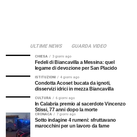
della famiglia e della terra d’origine di Ambrogi, sia la
scelta giovanile di arruolarsi nella Regia Guardia di
Finanza e i successivi trascorsi nelle fila del Corpo, ma
anche i momenti salienti della sua vita fino alla morte.
Bonanno: «Una via da
ULTIME NEWS
GUARDA VIDEO
intitolare ad Ambrogi»
CHIESA
3 giorni ago
Fedeli di Biancavilla a Messina: quel
Per il sindaco Antonio Bonanno, la figura del militare di
legame di devozione per San Placido
origini biancavillesi va conosciuta e onorata. «Avanzo
ISTITUZIONI
4 giorni ago
pubblicamente – ha detto – la proposta di intitolare una
Condotta Acoset bucata da ignoti,
via o una piazza di Biancavilla a Federico Ambrogi. Non
disservizi idrici in mezza Biancavilla
possiamo permettere che il suo nome resti confinato nelle
CULTURA
6 giorni ago
pagine di un libro, per quanto prezioso. Dobbiamo
In Calabria premio al sacerdote Vincenzo
scolpirlo nella pietra delle nostre strade, perché ogni
Stissi, 77 anni dopo la morte
CRONACA
7 giorni ago
giorno i nostri giovani possano chiedersi chi fosse
Sotto indagine 4 rumeni: sfruttavano
quell’uomo e imparare a onorare il valore del sacrificio
marocchini per un lavoro da fame
per la libertà».