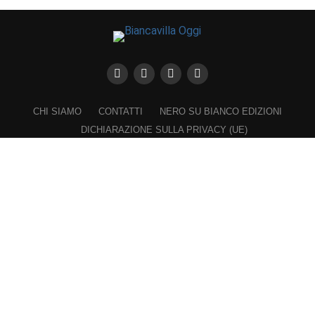
CHI SIAMO
CONTATTI
NERO SU BIANCO EDIZIONI
DICHIARAZIONE SULLA PRIVACY (UE)
COOKIE POLICY (UE)
DISCONOSCIMENTO
Registrazione al Tribunale di Catania n. 25/2016
PROPRIETARIO e EDITORE
Associazione Nero su Bianco ETS
Iscrizione al RUNTS n. 2305 del 23.6.2026
Iscrizione al ROC n. 36315 del 16.3.2021
Direttore responsabile: VITTORIO FIORENZA
━━━━━
Nel rispetto dei lettori e a garanzia della propria indipendenza,
"Biancavilla Oggi" non chiede e rifiuta finanziamenti, contributi,
sponsorizzazioni, patrocini onerosi da parte del Comune di Biancavilla,