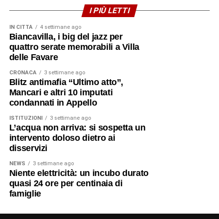
carmelitano di Reggio Calabria, Camillo Rinaldo
I PIÙ LETTI
Rousset, ad accoglierlo nella propria diocesi,
destinandolo come vicario alla parrocchia di Chorio di
IN CITTÀ
4 settimane ago
Biancavilla, i big del jazz per
San Lorenzo.
quattro serate memorabili a Villa
delle Favare
Il 14 dicembre 1922 venne nominato
parroco della chiesa
di Santa Maria di Porto Salvo a Gallico Marina
. Qui lo
CRONACA
3 settimane ago
Blitz antimafia “Ultimo atto”,
raggiunse anche la sorella Rosa, che da Biancavilla si
Mancari e altri 10 imputati
trasferì accanto a lui. Per molti anni affiancò al ministero
condannati in Appello
sacerdotale l’insegnamento nelle scuole elementari,
ISTITUZIONI
3 settimane ago
conquistando la stima delle famiglie e dedicandosi alla
L’acqua non arriva: si sospetta un
ricostruzione della comunità dopo il devastante terremoto
intervento doloso dietro ai
del 1908. Il suo nome resta infatti legato anche alla
disservizi
rinascita della chiesa parrocchiale di Gallico.
NEWS
3 settimane ago
Niente elettricità: un incubo durato
Il ritorno a Biancavilla
quasi 24 ore per centinaia di
famiglie
Negli ultimi anni, ormai malato, lasciò la guida della
parrocchia e fece ritorno nella sua Biancavilla. Aveva