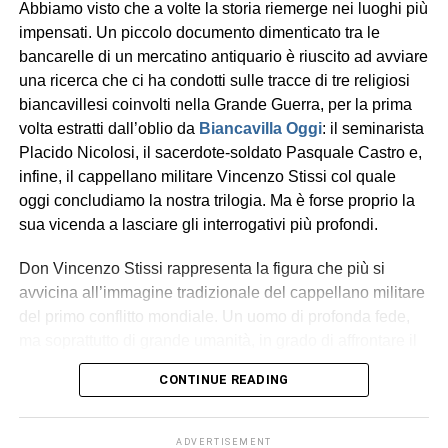
Abbiamo visto che a volte la storia riemerge nei luoghi più
sacerdoti biancavillesi che hanno partecipato alla Grande
impensati. Un piccolo documento dimenticato tra le
Guerra. Un racconto in tre puntate che ha sottratto
bancarelle di un mercatino antiquario è riuscito ad avviare
dall’oblio quei preti-soldato (oltre a Stissi, anche
Placido
una ricerca che ci ha condotti sulle tracce di tre religiosi
Nicolosi
e
Pasquale Castro
), che vissero l’esperienza
biancavillesi coinvolti nella Grande Guerra, per la prima
della trincea.
volta estratti dall’oblio da
Biancavilla Oggi
: il seminarista
Placido Nicolosi, il sacerdote-soldato Pasquale Castro e,
Religioso carmelitano prima e poi sacerdote del clero
infine, il cappellano militare Vincenzo Stissi col quale
secolare, Stissi attraversò alcune delle pagine più
oggi concludiamo la nostra trilogia. Ma è forse proprio la
drammatiche del Novecento. Finita la guerra, seppe
sua vicenda a lasciare gli interrogativi più profondi.
conquistare l’affetto della comunità di Gallico, alla quale
dedicò tanti anni del proprio ministero sacerdotale e dove
Don Vincenzo Stissi rappresenta la figura che più si
ricostruì la chiesa parrocchiale, distrutta dal terremoto del
avvicina all’immagine tradizionale del cappellano militare
1908. Morì a Biancavilla nel 1949.
del primo conflitto mondiale. Un uomo di profonda fede,
ma soprattutto di grande umanità, in grado di affrontare il
«Anche Biancavilla ricordi
dolore senza esserne sopraffatto. Empatico, paziente e
CONTINUE READING
padre Stissi»
resiliente, capace di ascoltare e offrire conforto anche nel
silenzio. Un punto di equilibrio: sostenne chi venne
«Avevo appena pochi anni quando morì – ci racconta
travolto dalla paura, dal senso di colpa o dalla perdita,
ADVERTISEMENT