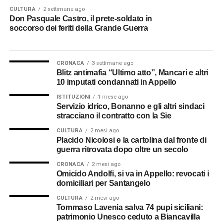
ospedaletti da campo, assistere i feriti, confortare i
CULTURA
2 settimane ago
morenti, raccoglierne le ultime parole e trasformarle in
Don Pasquale Castro, il prete-soldato in
lettere destinate alle famiglie.
soccorso dei feriti della Grande Guerra
Di don Vincenzo ci è giunta proprio una di queste lettere.
È indirizzata ai familiari di un sottotenente morto sotto una
CRONACA
3 settimane ago
Blitz antimafia “Ultimo atto”, Mancari e altri
“scheggia nemica”. Più che una comunicazione ufficiale,
10 imputati condannati in Appello
sembra una mano tesa verso chi è rimasto a casa. Don
Vincenzo racconta gli ultimi istanti dell’ufficiale,
ISTITUZIONI
1 mese ago
Servizio idrico, Bonanno e gli altri sindaci
rassicurando i suoi cari che quel giovane rimase
stracciano il contratto con la Sie
cosciente fino alla fine e che si spense serenamente,
CULTURA
2 mesi ago
“come un angelo” e adesso “giace sepolto in mesta
Placido Nicolosi e la cartolina dal fronte di
sepoltura”. È forse il documento che più di ogni altro
guerra ritrovata dopo oltre un secolo
restituisce il volto umano del suo ministero al fronte.
CRONACA
2 mesi ago
Omicido Andolfi, si va in Appello: revocati i
Cavaliere della Corona d’Italia
domiciliari per Santangelo
CULTURA
2 mesi ago
Le fonti ricordano che seguì la Brigata con coraggio e
Tommaso Lavenia salva 74 pupi siciliani:
dedizione, ricevendo gli encomi dei superiori e
patrimonio Unesco ceduto a Biancavilla