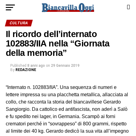
CULTURA
Il ricordo dell’internato
102883/IIA nella “Giornata
della memoria”
Published
8 anni ago
on
29 Gennaio 2019
By
REDAZIONE
“Internato n. 102883/IIA”. Una sequenza di numeri e
lettere impressa su una placchetta metallica, allacciata al
collo, che racconta la storia del biancavillese Gerardo
Sangiorgio. Da cattolico ed antifascista, non aderì a Salò
e fu spedito nei lager, in Germania. Scampò ai forni
crematori perché in “sovrappeso” di 800 grammi, rispetto
al limite dei 40 kg. Gerardo dedicò la sua vita all’impegno