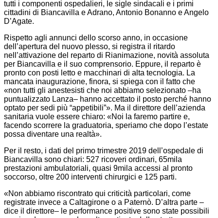
tutti i componenti ospedalieri, le sigle sindacali e i primi
cittadini di Biancavilla e Adrano, Antonio Bonanno e Angelo
D’Agate.
Rispetto agli annunci dello scorso anno, in occasione
dell’apertura del nuovo plesso, si registra il ritardo
nell’attivazione del reparto di Rianimazione, novità assoluta
per Biancavilla e il suo comprensorio. Eppure, il reparto è
pronto con posti letto e macchinari di alta tecnologia. La
mancata inaugurazione, finora, si spiega con il fatto che
«non tutti gli anestesisti che noi abbiamo selezionato –ha
puntualizzato Lanza– hanno accettato il posto perché hanno
optato per sedi più “appetibili”». Ma il direttore dell’azienda
sanitaria vuole essere chiaro: «Noi la faremo partire e,
facendo scorrere la graduatoria, speriamo che dopo l’estate
possa diventare una realtà».
Per il resto, i dati del primo trimestre 2019 dell’ospedale di
Biancavilla sono chiari: 527 ricoveri ordinari, 65mila
prestazioni ambulatoriali, quasi 9mila accessi al pronto
soccorso, oltre 200 interventi chirurgici e 125 parti.
«Non abbiamo riscontrato qui criticità particolari, come
registrate invece a Caltagirone o a Paternò. D’altra parte –
dice il direttore– le performance positive sono state possibili