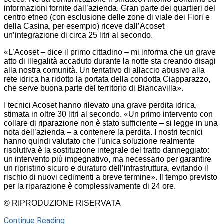
informazioni fornite dall’azienda. Gran parte dei quartieri del
centro etneo (con esclusione delle zone di viale dei Fiori e
della Casina, per esempio) riceve dall’Acoset
un’integrazione di circa 25 litri al secondo.
«L’Acoset – dice il primo cittadino – mi informa che un grave
atto di illegalità accaduto durante la notte sta creando disagi
alla nostra comunità. Un tentativo di allaccio abusivo alla
rete idrica ha ridotto la portata della condotta Ciapparazzo,
che serve buona parte del territorio di Biancavilla».
I tecnici Acoset hanno rilevato una grave perdita idrica,
stimata in oltre 30 litri al secondo. «Un primo intervento con
collare di riparazione non è stato sufficiente – si legge in una
nota dell’azienda – a contenere la perdita. I nostri tecnici
hanno quindi valutato che l’unica soluzione realmente
risolutiva è la sostituzione integrale del tratto danneggiato:
un intervento più impegnativo, ma necessario per garantire
un ripristino sicuro e duraturo dell’infrastruttura, evitando il
rischio di nuovi cedimenti a breve termine». Il tempo previsto
per la riparazione è complessivamente di 24 ore.
© RIPRODUZIONE RISERVATA
Continue Reading