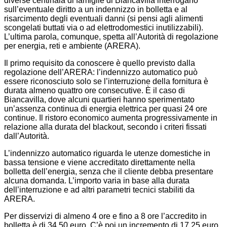
diverse centinaia di famiglie di Biancavilla interrogano
sull’eventuale diritto a un indennizzo in bolletta e al
risarcimento degli eventuali danni (si pensi agli alimenti
scongelati buttati via o ad elettrodomestici inutilizzabili).
L’ultima parola, comunque, spetta all’Autorità di regolazione
per energia, reti e ambiente (ARERA).
Il primo requisito da conoscere è quello previsto dalla
regolazione dell’ARERA: l’indennizzo automatico può
essere riconosciuto solo se l’interruzione della fornitura è
durata almeno quattro ore consecutive. È il caso di
Biancavilla, dove alcuni quartieri hanno sperimentato
un’assenza continua di energia elettrica per quasi 24 ore
continue. Il ristoro economico aumenta progressivamente in
relazione alla durata del blackout, secondo i criteri fissati
dall’Autorità.
L’indennizzo automatico riguarda le utenze domestiche in
bassa tensione e viene accreditato direttamente nella
bolletta dell’energia, senza che il cliente debba presentare
alcuna domanda. L’importo varia in base alla durata
dell’interruzione e ad altri parametri tecnici stabiliti da
ARERA.
Per disservizi di almeno 4 ore e fino a 8 ore l’accredito in
bolletta è di 34,50 euro. C’è poi un incremento di 17,25 euro