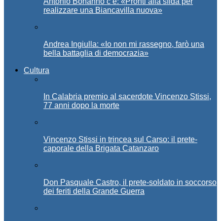
Antonio Bonanno c’è: «Pronti alla sfida per
realizzare una Biancavilla nuova»
Andrea Ingiulla: «Io non mi rassegno, farò una
bella battaglia di democrazia»
Cultura
In Calabria premio al sacerdote Vincenzo Stissi,
77 anni dopo la morte
Vincenzo Stissi in trincea sul Carso: il prete-
caporale della Brigata Catanzaro
Don Pasquale Castro, il prete-soldato in soccorso
dei feriti della Grande Guerra