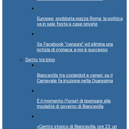
Europee, snobbata piazza Roma: la politica
va in sale festa e case private
Se Facebook “censura” ed elimina una
notizia di cronaca: a noi è successo
Detto tra blog
Biancavilla tra coriandoli e ceneri: se il
Carnevale fa irruzione nella Quaresima
È il momento (forse) di ripensare alle
modalità di governo di Biancavilla
«Centro storico di Biancavilla, ore 23: un