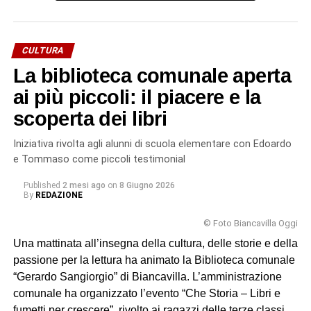
La testimonianza del prof. Sangiorgio ha catturato
l’attenzione dei bambini fin dalle sue prime parole.
Attraverso il racconto diretto della storia del padre – un
CULTURA
uomo che scelse la libertà e la coerenza morale anche a
La biblioteca comunale aperta
costo della prigionia e della stessa vita – i piccoli alunni
hanno potuto toccare con mano uno dei capitoli più
ai più piccoli: il piacere e la
drammatici della nostra storia recente.
scoperta dei libri
«L’incontro con il professor Sangiorgio ha rappresentato
Iniziativa rivolta agli alunni di scuola elementare con Edoardo
un’importante occasione di educazione alla memoria e
e Tommaso come piccoli testimonial
alla cittadinanza attiva», sottolineano le insegnanti.
Published
2 mesi ago
on
8 Giugno 2026
«Attraverso il racconto diretto di una storia familiare, i
By
REDAZIONE
bambini hanno potuto avvicinarsi a un periodo storico
complesso in modo autentico ed emotivamente
© Foto Biancavilla Oggi
coinvolgente».
Una mattinata all’insegna della cultura, delle storie e della
passione per la lettura ha animato la Biblioteca comunale
La didattica delle emozioni
“Gerardo Sangiorgio” di Biancavilla. L’amministrazione
comunale ha organizzato l’evento “Che Storia – Libri e
Gli alunni hanno partecipato con grande vivacità,
fumetti per crescere”, rivolto ai ragazzi delle terze classi