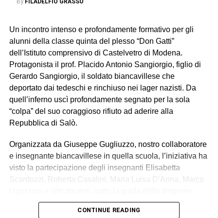
By
FILADELFIO GRASSO
Un incontro intenso e profondamente formativo per gli
alunni della classe quinta del plesso “Don Gatti”
dell’Istituto comprensivo di Castelvetro di Modena.
Protagonista il prof. Placido Antonio Sangiorgio, figlio di
Gerardo Sangiorgio, il soldato biancavillese che
deportato dai tedeschi e rinchiuso nei lager nazisti. Da
quell’inferno uscì profondamente segnato per la sola
“colpa” del suo coraggioso rifiuto ad aderire alla
Repubblica di Salò.
Organizzata da Giuseppe Gugliuzzo, nostro collaboratore
e insegnante biancavillese in quella scuola, l’iniziativa ha
visto la partecipazione degli insegnanti Elisabetta
Scardozzi, Roberta Casalini, Maria Luisa D’Anna, Marco
Uguzzoni e altri docenti, sotto la guida della dirigente
scolastica Maria Ghiddi.
CONTINUE READING