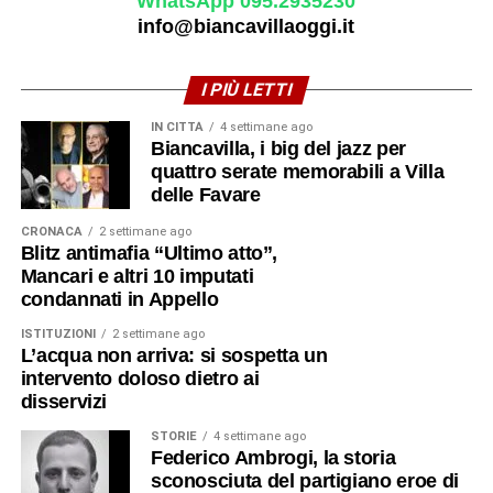
WhatsApp 095.2935230
info@biancavillaoggi.it
I PIÙ LETTI
IN CITTÀ
4 settimane ago
Biancavilla, i big del jazz per
quattro serate memorabili a Villa
delle Favare
CRONACA
2 settimane ago
Blitz antimafia “Ultimo atto”,
Mancari e altri 10 imputati
condannati in Appello
ISTITUZIONI
2 settimane ago
L’acqua non arriva: si sospetta un
intervento doloso dietro ai
disservizi
STORIE
4 settimane ago
Federico Ambrogi, la storia
sconosciuta del partigiano eroe di