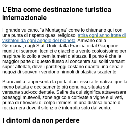
L’Etna come destinazione turistica
internazionale
Il grande vulcano, “a Muntagna” come lo chiamano qui con
una punta di rispetto quasi religioso,
attira ogni anno frotte di
visitatori da ogni angolo del pianeta
. Arrivano dalla
Germania, dagli Stati Uniti, dalla Francia o dal Giappone
muniti di scarponi tecnici e giacche a vento costosissime per
respirare lo zolfo a tremila metri d’altezza. Il punto è che la
maggior parte di questo flusso si concentra sui soliti versanti
super affollati, dove i parcheggi costano quanto una cena e i
negozi di souvenir vendono ninnoli di plastica scadente.
Biancavilla rappresenta la porta d’accesso alternativa, quella
meno battuta e decisamente più genuina, situata sul
versante sud-occidentale. Salire da qui significa attraversare
paesaggi mutevoli, zone agricole coltivate a vigne e uliveti,
prima di ritrovarsi di colpo immersi in una distesa lunare di
roccia nera dove il silenzio è interrotto solo dal vento.
I dintorni da non perdere