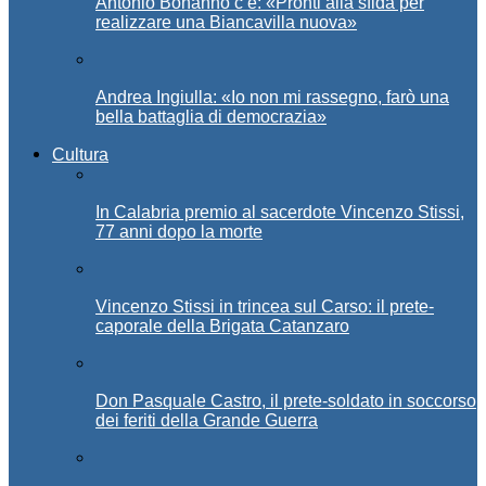
Antonio Bonanno c’è: «Pronti alla sfida per
realizzare una Biancavilla nuova»
Andrea Ingiulla: «Io non mi rassegno, farò una
bella battaglia di democrazia»
Cultura
In Calabria premio al sacerdote Vincenzo Stissi,
77 anni dopo la morte
Vincenzo Stissi in trincea sul Carso: il prete-
caporale della Brigata Catanzaro
Don Pasquale Castro, il prete-soldato in soccorso
dei feriti della Grande Guerra