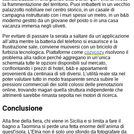
la frammentazione del territorio. Puoi imbatterti in un vecchio
palazzotto nobiliare nel centro storico, in un casale di
campagna ristrutturato con i muri spessi un metro, in un b&b
moderno gestito da un giovane del posto o in una casa
vacanza immersa negli uliveti.
Per evitare di passare la serata a saltare da un’applicazione
all’altra mentre la batteria del telefono si esaurisce e la
frustrazione sale, conviene muoversi con un briciolo di
furbizia tecnologica. Piattaforme come
cozycozy
risolvono il
problema alla radice perché aggregano in un’unica
schermata tutte le opzioni disponibili sul mercato,
confrontando i prezzi di hotel, b&b e appartamenti
provenienti da centinaia di siti diversi. L’utilità reale sta nel
poter valutare tutto in modo trasparente senza subire le
pressioni commerciali dei soliti colossi delle prenotazioni
online, trovando magari quella struttura indipendente che
altrimenti sarebbe rimasta sepolta nei motori di ricerca.
Conclusione
Alla fine della fiera, chi viene in Sicilia e si limita a fare il
bagno a Taormina si perde una fetta enorme dell’anima di
quest’isola. L’Etna non è solo uno sfondo da fotografare da