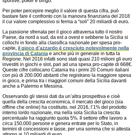
sportive, poker e bingo.
Per poter percepire meglio il valore di questa cifra, può
bastare fare il confronto con la manovra finanziaria del 2018
il cui valore complessivo si ferma a “soli” 20 miliardi di euro.
La passione sfrenata per il gioco attraversa tutto il nostro
Paese, da nord a sud, da est a ovest e sebbene la Sicilia si
collochi in fondo alla classifica nazionale per spesa pro-
capite
,
il gioco d’azzardo è cresciuto notevolmente nella
provincia di Catania
e anche più in generale in tutta la
Regione. Nel 2016 infatti sono stati quasi 210 milioni gli euro
investiti in giochi e slot, pari ad una spesa pro-capite di 668€.
Queste cifre collocano Catania tra i primi 20 Comuni italiani
con più di 200.000 abitanti che registrano la maggiore spesa
in gioco, e prima tra i maggiori comuni della Sicilia davanti
anche a Palermo e Messina.
Osservando gli stessi dati da un’altra prospettiva e cioè
quella della crescita economica, il mercato del gioco (sia
offline che online) ha costituito, nel 2016, l’1% del prodotto
interno lordo nazionale, ma nella sola Sicilia la crescita
percentuale ha raggiunto quota 5%. Il settore offre lavoro a
circa 150.000 persone e genera entrate per lo Stato, in
termini di concessioni e tasse, per una somma che si attesta
attorno ai 10 miliardi di euro.