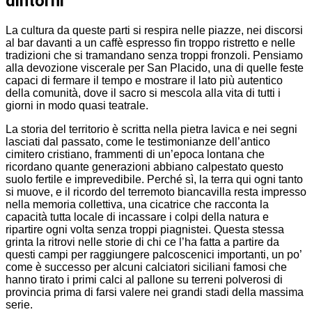
dintorni
La cultura da queste parti si respira nelle piazze, nei discorsi
al bar davanti a un caffè espresso fin troppo ristretto e nelle
tradizioni che si tramandano senza troppi fronzoli. Pensiamo
alla devozione viscerale per San Placido, una di quelle feste
capaci di fermare il tempo e mostrare il lato più autentico
della comunità, dove il sacro si mescola alla vita di tutti i
giorni in modo quasi teatrale.
La storia del territorio è scritta nella pietra lavica e nei segni
lasciati dal passato, come le testimonianze dell’antico
cimitero cristiano, frammenti di un’epoca lontana che
ricordano quante generazioni abbiano calpestato questo
suolo fertile e imprevedibile. Perché sì, la terra qui ogni tanto
si muove, e il ricordo del terremoto biancavilla resta impresso
nella memoria collettiva, una cicatrice che racconta la
capacità tutta locale di incassare i colpi della natura e
ripartire ogni volta senza troppi piagnistei. Questa stessa
grinta la ritrovi nelle storie di chi ce l’ha fatta a partire da
questi campi per raggiungere palcoscenici importanti, un po’
come è successo per alcuni calciatori siciliani famosi che
hanno tirato i primi calci al pallone su terreni polverosi di
provincia prima di farsi valere nei grandi stadi della massima
serie.