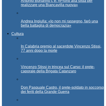
Antonio Bonanno c’è: «Pronti alla sfida per
realizzare una Biancavilla nuova»
Andrea Ingiulla: «Io non mi rassegno, farò una
bella battaglia di democrazia»
Cultura
In Calabria premio al sacerdote Vincenzo Stissi,
77 anni dopo la morte
Vincenzo Stissi in trincea sul Carso: il prete-
caporale della Brigata Catanzaro
Don Pasquale Castro, il prete-soldato in soccorso
dei feriti della Grande Guerra