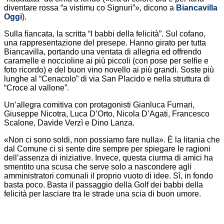
diventare rossa “a vistimu co Signuri”», dicono a
Biancavilla
Oggi
).
Sulla fiancata, la scritta “I babbi della felicità”. Sul cofano,
una rappresentazione del presepe. Hanno girato per tutta
Biancavilla, portando una ventata di allegria ed offrendo
caramelle e noccioline ai più piccoli (con pose per selfie e
foto ricordo) e del buon vino novello ai più grandi. Soste più
lunghe al “Cenacolo” di via San Placido e nella struttura di
“Croce al vallone”.
Un’allegra comitiva con protagonisti Gianluca Furnari,
Giuseppe Nicotra, Luca D’Orto, Nicola D’Agati, Francesco
Scalone, Davide Verzì e Dino Lanza.
«Non ci sono soldi, non possiamo fare nulla». È la litania che
dal Comune ci si sente dire sempre per spiegare le ragioni
dell’assenza di iniziative. Invece, questa ciurma di amici ha
smentito una scusa che serve solo a nascondere agli
amministratori comunali il proprio vuoto di idee. Sì, in fondo
basta poco. Basta il passaggio della Golf dei babbi della
felicità per lasciare tra le strade una scia di buon umore.