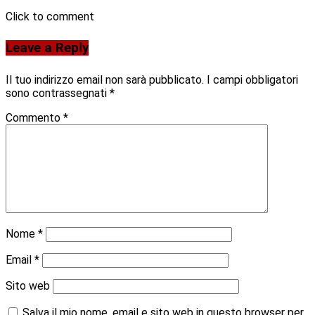
Click to comment
Leave a Reply
Il tuo indirizzo email non sarà pubblicato.
I campi obbligatori
sono contrassegnati
*
Commento
*
Nome
*
Email
*
Sito web
Salva il mio nome, email e sito web in questo browser per