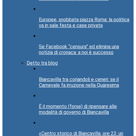
Europee, snobbata piazza Roma: la politica
va in sale festa e case private
Se Facebook “censura” ed elimina una
notizia di cronaca: a noi è successo
Detto tra blog
Biancavilla tra coriandoli e ceneri: se il
Carnevale fa irruzione nella Quaresima
È il momento (forse) di ripensare alle
modalità di governo di Biancavilla
«Centro storico di Biancavilla, ore 23: un