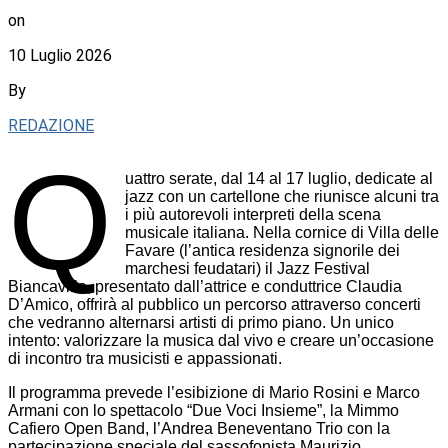
on
10 Luglio 2026
By
REDAZIONE
Q
uattro serate, dal 14 al 17 luglio, dedicate al
jazz con un cartellone che riunisce alcuni tra
i più autorevoli interpreti della scena
musicale italiana. Nella cornice di Villa delle
Favare (l’antica residenza signorile dei
marchesi feudatari) il Jazz Festival
Biancavilla, presentato dall’attrice e conduttrice Claudia
D’Amico, offrirà al pubblico un percorso attraverso concerti
che vedranno alternarsi artisti di primo piano. Un unico
intento: valorizzare la musica dal vivo e creare un’occasione
di incontro tra musicisti e appassionati.
Il programma prevede l’esibizione di Mario Rosini e Marco
Armani con lo spettacolo “Due Voci Insieme”, la Mimmo
Cafiero Open Band, l’Andrea Beneventano Trio con la
partecipazione speciale del sassofonista Maurizio