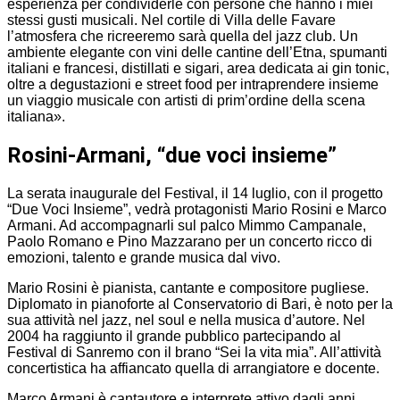
esperienza per condividerle con persone che hanno i miei
stessi gusti musicali. Nel cortile di Villa delle Favare
l’atmosfera che ricreeremo sarà quella del jazz club. Un
ambiente elegante con vini delle cantine dell’Etna, spumanti
italiani e francesi, distillati e sigari, area dedicata ai gin tonic,
oltre a degustazioni e street food per intraprendere insieme
un viaggio musicale con artisti di prim’ordine della scena
italiana».
Rosini-Armani, “due voci insieme”
La serata inaugurale del Festival, il 14 luglio, con il progetto
“Due Voci Insieme”, vedrà protagonisti Mario Rosini e Marco
Armani. Ad accompagnarli sul palco Mimmo Campanale,
Paolo Romano e Pino Mazzarano per un concerto ricco di
emozioni, talento e grande musica dal vivo.
Mario Rosini è pianista, cantante e compositore pugliese.
Diplomato in pianoforte al Conservatorio di Bari, è noto per la
sua attività nel jazz, nel soul e nella musica d’autore. Nel
2004 ha raggiunto il grande pubblico partecipando al
Festival di Sanremo con il brano “Sei la vita mia”. All’attività
concertistica ha affiancato quella di arrangiatore e docente.
Marco Armani è cantautore e interprete attivo dagli anni