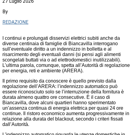
27 Luglio 2026
By
REDAZIONE
I continui e prolungati disservizi elettrici subiti anche da
diverse centinaia di famiglie di Biancavilla interrogano
sull’eventuale diritto a un indennizzo in bolletta e al
risarcimento degli eventuali danni (si pensi agli alimenti
scongelati buttati via o ad elettrodomestici inutilizzabili).
L’ultima parola, comunque, spetta all’Autorità di regolazione
per energia, reti e ambiente (ARERA).
Il primo requisito da conoscere è quello previsto dalla
regolazione dell’ARERA: l’indennizzo automatico può
essere riconosciuto solo se l’interruzione della fornitura è
durata almeno quattro ore consecutive. È il caso di
Biancavilla, dove alcuni quartieri hanno sperimentato
un’assenza continua di energia elettrica per quasi 24 ore
continue. Il ristoro economico aumenta progressivamente in
relazione alla durata del blackout, secondo i criteri fissati
dall’Autorità.
L’indennizzo automatico riguarda le utenze domestiche in