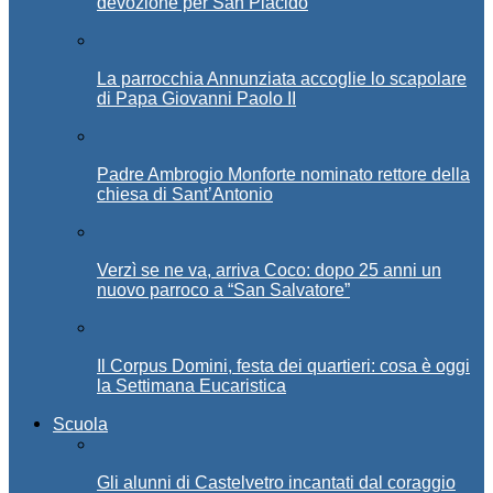
devozione per San Placido
La parrocchia Annunziata accoglie lo scapolare
di Papa Giovanni Paolo II
Padre Ambrogio Monforte nominato rettore della
chiesa di Sant’Antonio
Verzì se ne va, arriva Coco: dopo 25 anni un
nuovo parroco a “San Salvatore”
Il Corpus Domini, festa dei quartieri: cosa è oggi
la Settimana Eucaristica
Scuola
Gli alunni di Castelvetro incantati dal coraggio