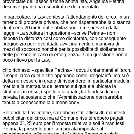
provinciale dell’associazione animalista, Angelica Petrina,
descrive quanto ha riscontrato e documentato.
In particolare, la Lav contesta l’attendamento del circo, in un
terreno di proprietà privata, che non rispetterebbe la distanza
di almeno 20 metri dalle abitazioni, come previsto dalla
legge. «La struttura in questione –scrive Petrina– non
rispetta la distanza così come dichiarata, con conseguente
pregiudizio per l’eventuale avvicinamento e manovra di
mezzi di soccorso nonché per la possibilità di sfollamento
delle persone in caso di emergenza». Una questione non di
poco rilievo per la Lav.
«Ho richiesto –specifica Petrina– i dovuti chiarimenti all’arch.
Bisogni circa quelle che appaiono come irregolarità, ma si è
detta non essere in grado di rispondere, in particolar modo in
merito alla metratura del terreno sul quale è ubicata la
struttura circense, rispetto alla quale, trattandosi di area
privata, ha sostenuto che l’Amministrazione non sarebbe
tenuta a conoscerne la dimensione».
Secondo la Lav, inoltre, sarebbero stati affissi 36 manifesti
pubblicitari del circo, ma al Comune risulterebbero pagati
appena 31,25 euro per l’imposta relativa a soli 9 manifesti.
Petrina fa presente pure la mancata imposta sul