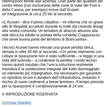
informazioni fornite dall’azienda. Gran parte dei quartieri del
centro etneo (con esclusione delle zone di viale dei Fiori e
della Casina, per esempio) riceve dall’Acoset
un’integrazione di circa 25 litri al secondo.
«L’Acoset – dice il primo cittadino – mi informa che un grave
atto di illegalità accaduto durante la notte sta creando disagi
alla nostra comunità. Un tentativo di allaccio abusivo alla
rete idrica ha ridotto la portata della condotta Ciapparazzo,
che serve buona parte del territorio di Biancavilla».
I tecnici Acoset hanno rilevato una grave perdita idrica,
stimata in oltre 30 litri al secondo. «Un primo intervento con
collare di riparazione non è stato sufficiente – si legge in una
nota dell’azienda – a contenere la perdita. I nostri tecnici
hanno quindi valutato che l’unica soluzione realmente
risolutiva è la sostituzione integrale del tratto danneggiato:
un intervento più impegnativo, ma necessario per garantire
un ripristino sicuro e duraturo dell’infrastruttura, evitando il
rischio di nuovi cedimenti a breve termine». Il tempo previsto
per la riparazione è complessivamente di 24 ore.
© RIPRODUZIONE RISERVATA
Continue Reading