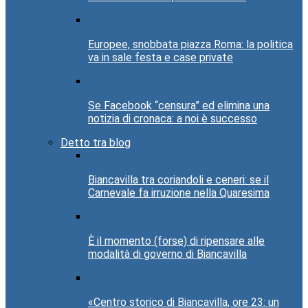
Europee, snobbata piazza Roma: la politica
va in sale festa e case private
Se Facebook “censura” ed elimina una
notizia di cronaca: a noi è successo
Detto tra blog
Biancavilla tra coriandoli e ceneri: se il
Carnevale fa irruzione nella Quaresima
È il momento (forse) di ripensare alle
modalità di governo di Biancavilla
«Centro storico di Biancavilla, ore 23: un