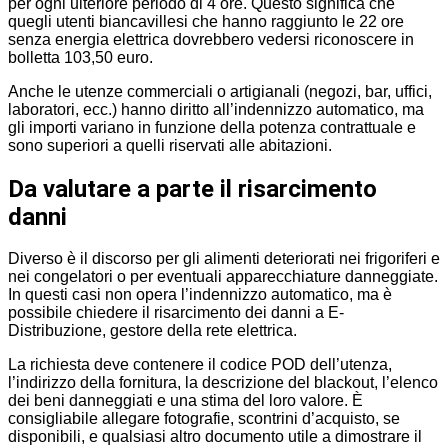
per ogni ulteriore periodo di 4 ore. Questo significa che
quegli utenti biancavillesi che hanno raggiunto le 22 ore
senza energia elettrica dovrebbero vedersi riconoscere in
bolletta 103,50 euro.
Anche le utenze commerciali o artigianali (negozi, bar, uffici,
laboratori, ecc.) hanno diritto all’indennizzo automatico, ma
gli importi variano in funzione della potenza contrattuale e
sono superiori a quelli riservati alle abitazioni.
Da valutare a parte il risarcimento
danni
Diverso è il discorso per gli alimenti deteriorati nei frigoriferi e
nei congelatori o per eventuali apparecchiature danneggiate.
In questi casi non opera l’indennizzo automatico, ma è
possibile chiedere il risarcimento dei danni a E-
Distribuzione, gestore della rete elettrica.
La richiesta deve contenere il codice POD dell’utenza,
l’indirizzo della fornitura, la descrizione del blackout, l’elenco
dei beni danneggiati e una stima del loro valore. È
consigliabile allegare fotografie, scontrini d’acquisto, se
disponibili, e qualsiasi altro documento utile a dimostrare il