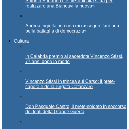
Antonio Bonanno c’è: «Pronti alla sfida per
realizzare una Biancavilla nuova»
Andrea Ingiulla: «Io non mi rassegno, farò una
bella battaglia di democrazia»
Cultura
In Calabria premio al sacerdote Vincenzo Stissi,
77 anni dopo la morte
Vincenzo Stissi in trincea sul Carso: il prete-
caporale della Brigata Catanzaro
Don Pasquale Castro, il prete-soldato in soccorso
dei feriti della Grande Guerra