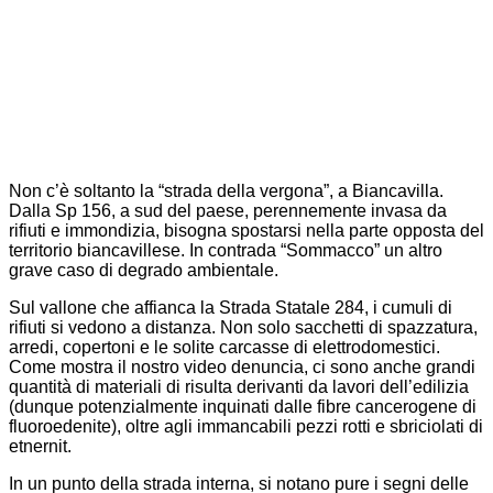
Non c’è soltanto la “strada della vergona”, a Biancavilla.
Dalla Sp 156, a sud del paese, perennemente invasa da
rifiuti e immondizia, bisogna spostarsi nella parte opposta del
territorio biancavillese. In contrada “Sommacco” un altro
grave caso di degrado ambientale.
Sul vallone che affianca la Strada Statale 284, i cumuli di
rifiuti si vedono a distanza. Non solo sacchetti di spazzatura,
arredi, copertoni e le solite carcasse di elettrodomestici.
Come mostra il nostro video denuncia, ci sono anche grandi
quantità di materiali di risulta derivanti da lavori dell’edilizia
(dunque potenzialmente inquinati dalle fibre cancerogene di
fluoroedenite), oltre agli immancabili pezzi rotti e sbriciolati di
etnernit.
In un punto della strada interna, si notano pure i segni delle