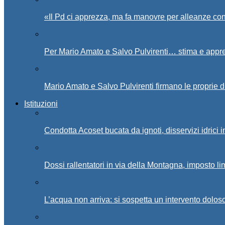
«Il Pd ci apprezza, ma fa manovre per alleanze con
Per Mario Amato e Salvo Pulvirenti… stima e appr
Mario Amato e Salvo Pulvirenti firmano le proprie d
Istituzioni
Condotta Acoset bucata da ignoti, disservizi idrici 
Dossi rallentatori in via della Montagna, imposto li
L’acqua non arriva: si sospetta un intervento doloso 