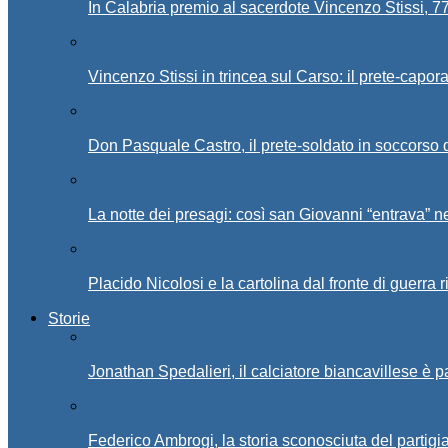
In Calabria premio al sacerdote Vincenzo Stissi, 7
Vincenzo Stissi in trincea sul Carso: il prete-capor
Don Pasquale Castro, il prete-soldato in soccorso d
La notte dei presagi: così san Giovanni “entrava” ne
Placido Nicolosi e la cartolina dal fronte di guerra 
Storie
Jonathan Spedalieri, il calciatore biancavillese è 
Federico Ambrogi, la storia sconosciuta del partigi