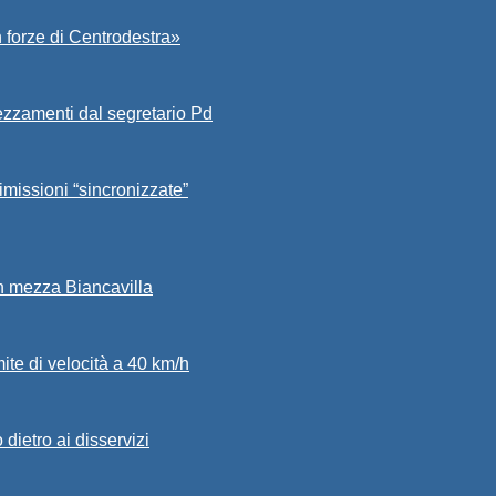
 forze di Centrodestra»
ezzamenti dal segretario Pd
imissioni “sincronizzate”
in mezza Biancavilla
mite di velocità a 40 km/h
dietro ai disservizi