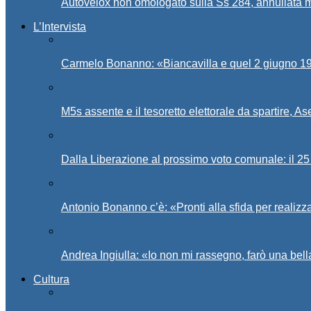
Autovelox non omologato sulla Ss 284, annullata m
L’Intervista
Carmelo Bonanno: «Biancavilla e quel 2 giugno 194
M5s assente e il tesoretto elettorale da spartire, 
Dalla Liberazione al prossimo voto comunale: il 25 
Antonio Bonanno c’è: «Pronti alla sfida per realiz
Andrea Ingiulla: «Io non mi rassegno, farò una bell
Cultura