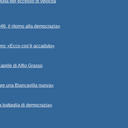
ulta per eccesso di velocità
6, il ritorno alla democrazia»
Asero: «Ecco cos’è accaduto»
aprile di Alfio Grasso
zare una Biancavilla nuova»
a battaglia di democrazia»