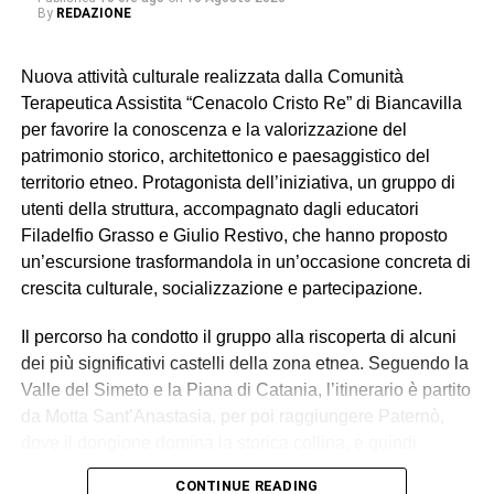
By
REDAZIONE
Nuova attività culturale realizzata dalla Comunità
Terapeutica Assistita “Cenacolo Cristo Re” di Biancavilla
per favorire la conoscenza e la valorizzazione del
patrimonio storico, architettonico e paesaggistico del
territorio etneo. Protagonista dell’iniziativa, un gruppo di
utenti della struttura, accompagnato dagli educatori
Filadelfio Grasso e Giulio Restivo, che hanno proposto
un’escursione trasformandola in un’occasione concreta di
crescita culturale, socializzazione e partecipazione.
Il percorso ha condotto il gruppo alla riscoperta di alcuni
dei più significativi castelli della zona etnea. Seguendo la
Valle del Simeto e la Piana di Catania, l’itinerario è partito
da Motta Sant’Anastasia, per poi raggiungere Paternò,
dove il dongione domina la storica collina, e quindi
Adrano. I tre maestosi manieri sono stati ammirati,
CONTINUE READING