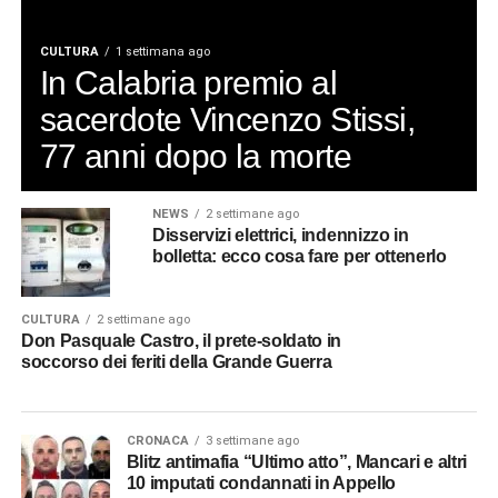
celebrazione vissuta nel silenzio, nella preghiera e nella
solidarietà verso una città ferita.
CULTURA
1 settimana ago
In Calabria premio al
© RIPRODUZIONE RISERVATA
sacerdote Vincenzo Stissi,
77 anni dopo la morte
NEWS
2 settimane ago
Disservizi elettrici, indennizzo in
bolletta: ecco cosa fare per ottenerlo
CULTURA
2 settimane ago
Don Pasquale Castro, il prete-soldato in
soccorso dei feriti della Grande Guerra
CRONACA
3 settimane ago
Blitz antimafia “Ultimo atto”, Mancari e altri
10 imputati condannati in Appello