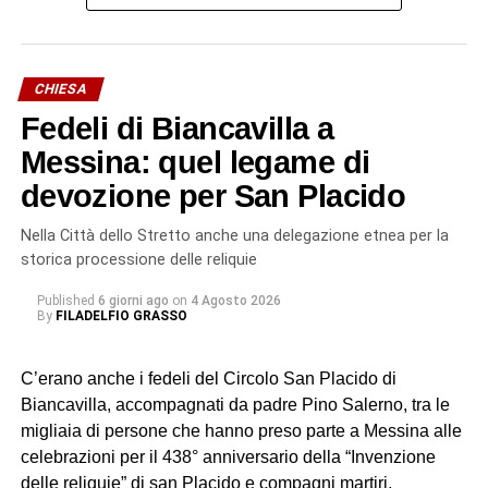
osservati e commentati nelle loro specifiche peculiarità.
A guidare il gruppo nella lettura storica dei luoghi è stato
Salvuccio Furnari, cultore di storia del territorio. Furnari ha
CHIESA
arricchito il percorso con aneddoti, leggende e
Fedeli di Biancavilla a
approfondimenti storici, accompagnando i partecipanti in
un affascinante viaggio nel tempo.
Messina: quel legame di
devozione per San Placido
Particolarmente significativo il momento dedicato al
castello di Adrano: ha suscitato grande ammirazione e
Nella Città dello Stretto anche una delegazione etnea per la
interesse l’allocazione del museo civico intitolato al prof.
storica processione delle reliquie
Saro Franco. Le visite hanno riguardato inoltre il castello-
Published
6 giorni ago
on
4 Agosto 2026
abbazia di Maniace e la fortezza sul mare di Aci Castello.
By
FILADELFIO GRASSO
La cultura come terapia
C’erano anche i fedeli del Circolo San Placido di
Biancavilla, accompagnati da padre Pino Salerno, tra le
L’iniziativa si inserisce in un più ampio progetto di
migliaia di persone che hanno preso parte a Messina alle
conoscenza dei beni architettonici e culturali presenti nel
celebrazioni per il 438° anniversario della “Invenzione
territorio in cui gli ospiti vivono la loro quotidianità e
delle reliquie” di san Placido e compagni martiri,
sviluppano il proprio percorso terapeutico-riabilitativo. In