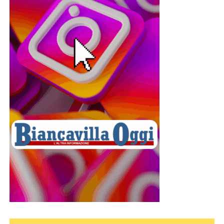
rinvenuti diversi corpi con evidenti segni di martirio. Il fatto
riportò alla memoria il martirio di Placido, discepolo di san
Benedetto, ucciso nel 541 insieme ai fratelli Eutichio,
Vittorino, Flavia e ad altri monaci.
L’arcivescovo del tempo, Antonio Lombardo, avviò
un’accurata ricognizione storica, sottoponendo la
documentazione a papa Sisto V. Dopo il parere
favorevole di una commissione cardinalizia, il Pontefice
riconobbe ufficialmente il ritrovamento delle reliquie. Istituì
quindi la festa della loro “Invenzione”, fissandola al 4
agosto.
Le reliquie di San Placido a
Biancavilla
Da quel momento la devozione verso san Placido si
diffuse rapidamente in tutta la Sicilia. Anche Biancavilla