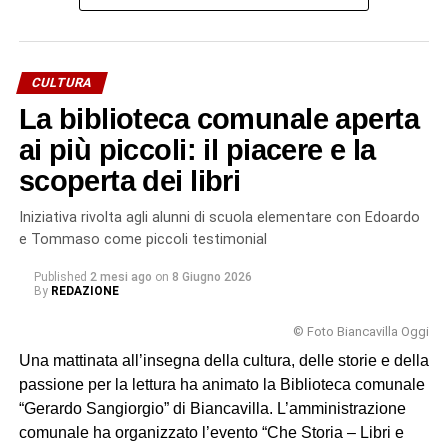
La testimonianza del prof. Sangiorgio ha catturato
l’attenzione dei bambini fin dalle sue prime parole.
Attraverso il racconto diretto della storia del padre – un
CULTURA
uomo che scelse la libertà e la coerenza morale anche a
La biblioteca comunale aperta
costo della prigionia e della stessa vita – i piccoli alunni
hanno potuto toccare con mano uno dei capitoli più
ai più piccoli: il piacere e la
drammatici della nostra storia recente.
scoperta dei libri
«L’incontro con il professor Sangiorgio ha rappresentato
Iniziativa rivolta agli alunni di scuola elementare con Edoardo
un’importante occasione di educazione alla memoria e
e Tommaso come piccoli testimonial
alla cittadinanza attiva», sottolineano le insegnanti.
Published
2 mesi ago
on
8 Giugno 2026
«Attraverso il racconto diretto di una storia familiare, i
By
REDAZIONE
bambini hanno potuto avvicinarsi a un periodo storico
complesso in modo autentico ed emotivamente
© Foto Biancavilla Oggi
coinvolgente».
Una mattinata all’insegna della cultura, delle storie e della
passione per la lettura ha animato la Biblioteca comunale
La didattica delle emozioni
“Gerardo Sangiorgio” di Biancavilla. L’amministrazione
comunale ha organizzato l’evento “Che Storia – Libri e