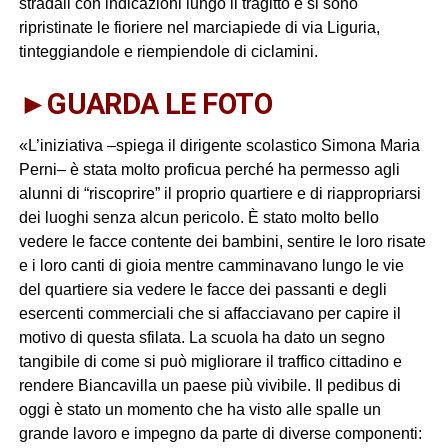
stradali con indicazioni lungo il tragitto e si sono
ripristinate le fioriere nel marciapiede di via Liguria,
tinteggiandole e riempiendole di ciclamini.
►GUARDA LE FOTO
«L’iniziativa –spiega il dirigente scolastico Simona Maria
Perni– è stata molto proficua perché ha permesso agli
alunni di “riscoprire” il proprio quartiere e di riappropriarsi
dei luoghi senza alcun pericolo. È stato molto bello
vedere le facce contente dei bambini, sentire le loro risate
e i loro canti di gioia mentre camminavano lungo le vie
del quartiere sia vedere le facce dei passanti e degli
esercenti commerciali che si affacciavano per capire il
motivo di questa sfilata. La scuola ha dato un segno
tangibile di come si può migliorare il traffico cittadino e
rendere Biancavilla un paese più vivibile. Il pedibus di
oggi è stato un momento che ha visto alle spalle un
grande lavoro e impegno da parte di diverse componenti: