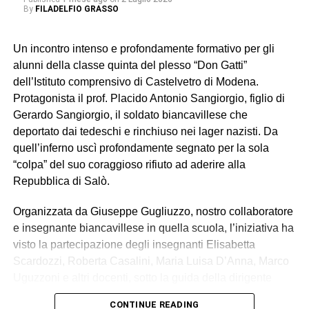
By
FILADELFIO GRASSO
Un incontro intenso e profondamente formativo per gli
alunni della classe quinta del plesso “Don Gatti”
dell’Istituto comprensivo di Castelvetro di Modena.
Protagonista il prof. Placido Antonio Sangiorgio, figlio di
Gerardo Sangiorgio, il soldato biancavillese che
deportato dai tedeschi e rinchiuso nei lager nazisti. Da
quell’inferno uscì profondamente segnato per la sola
“colpa” del suo coraggioso rifiuto ad aderire alla
Repubblica di Salò.
Organizzata da Giuseppe Gugliuzzo, nostro collaboratore
e insegnante biancavillese in quella scuola, l’iniziativa ha
visto la partecipazione degli insegnanti Elisabetta
Scardozzi, Roberta Casalini, Maria Luisa D’Anna, Marco
Uguzzoni e altri docenti, sotto la guida della dirigente
scolastica Maria Ghiddi.
CONTINUE READING