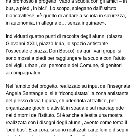
ha promosso il progetto “Vado a scuola con gli amici – in
bus, a piedi, in bici”. Lo scopo, spiegano dall’istituto
biancavillese, «è quello di andare a scuola in sicurezza,
in autonomia, in allegria e… senza inquinare».
Individuati quattro punti di raccolta degli alunni (piazza
Giovanni XXIII, piazza Idria, lo spazio antistante
l’ospedale e piazza Don Bosco), da qui i vari gruppi si
sono mossi a piedi per raggiungere la scuola con l’aiuto
dei vigili urbani, del personale del Comune, di genitori
accompagnatori.
Nell’ambito del progetto, realizzato su input dell’insegnate
Angela Santangelo, si è “riconquistata” la zona antistante
del plesso di via Liguria, chiudendola al traffico, per
organizzare giochi e attività in strada e sul marciapiede
nei dintorni dell’istituto. Si è anche allestita una mostra
realizzata con i disegni degli alunni, avente come tema il
“pedibus”. E ancora: si sono realizzati cartelloni e disegni