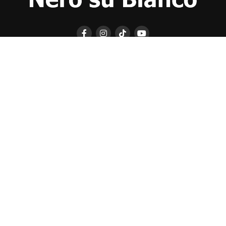
CHI SIAMO
CONTATTI
NERO SU BIANCO EDIZIONI
DICHIARAZIONE SULLA PRIVACY (UE)
COOKIE POLICY (UE)
DISCONOSCIMENTO
Registrazione al Tribunale di Catania n. 25/2016
PROPRIETARIO e EDITORE
Associazione Nero su Bianco ETS
Iscrizione al RUNTS n. 2305 del 23.6.2026
Iscrizione al ROC n. 36315 del 16.3.2021
Direttore responsabile: VITTORIO FIORENZA
━━━━━
Nel rispetto dei lettori e a garanzia della propria indipendenza,
"Biancavilla Oggi" non chiede e rifiuta finanziamenti, contributi,
sponsorizzazioni, patrocini onerosi da parte del Comune di Biancavilla,
di forze politiche e di soggetti locali con ruoli istituzionali o ad essi
riconducibili.