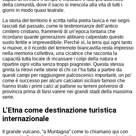
della comunità, dove il sacro si mescola alla vita di tutti i
giorni in modo quasi teatrale.
La storia del territorio è scritta nella pietra lavica e nei segni
lasciati dal passato, come le testimonianze dell’antico
cimitero cristiano, frammenti di un’epoca lontana che
ricordano quante generazioni abbiano calpestato questo
suolo fertile e imprevedibile. Perché sì, la terra qui ogni tanto
si muove, e il ricordo del terremoto biancavilla resta impresso
nella memoria collettiva, una cicatrice che racconta la
capacità tutta locale di incassare i colpi della natura e
ripartire ogni volta senza troppi piagnistei. Questa stessa
grinta la ritrovi nelle storie di chi ce l’ha fatta a partire da
questi campi per raggiungere palcoscenici importanti, un po’
come è successo per alcuni calciatori siciliani famosi che
hanno tirato i primi calci al pallone su terreni polverosi di
provincia prima di farsi valere nei grandi stadi della massima
serie.
L’Etna come destinazione turistica
internazionale
Il grande vulcano, “a Muntagna” come lo chiamano qui con