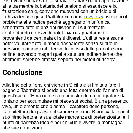
Per evitare di passare la serata a saltare da un’applicazione
all’altra mentre la batteria del telefono si esaurisce e la
frustrazione sale, conviene muoversi con un briciolo di
furbizia tecnologica. Piattaforme come
cozycozy
risolvono il
problema alla radice perché aggregano in un’unica
schermata tutte le opzioni disponibili sul mercato,
confrontando i prezzi di hotel, b&b e appartamenti
provenienti da centinaia di siti diversi. L’utilità reale sta nel
poter valutare tutto in modo trasparente senza subire le
pressioni commerciali dei soliti colossi delle prenotazioni
online, trovando magari quella struttura indipendente che
altrimenti sarebbe rimasta sepolta nei motori di ricerca.
Conclusione
Alla fine della fiera, chi viene in Sicilia e si limita a fare il
bagno a Taormina si perde una fetta enorme dell’anima di
quest’isola. L’Etna non è solo uno sfondo da fotografare da
lontano per accumulare mi piace sui social. È una presenza
viva, un elemento che plasma il carattere delle persone,
l’architettura dei paesi e il sapore del cibo. Biancavilla, con il
suo ritmo lento e la sua totale mancanza di pretenziosità, è il
punto di partenza ideale per chi vuole vivere la montagna
alle sue condizioni.