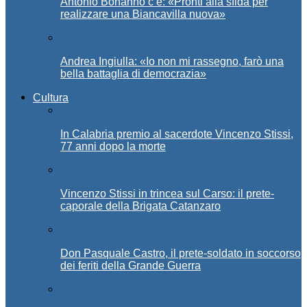
Antonio Bonanno c’è: «Pronti alla sfida per
realizzare una Biancavilla nuova»
Andrea Ingiulla: «Io non mi rassegno, farò una
bella battaglia di democrazia»
Cultura
In Calabria premio al sacerdote Vincenzo Stissi,
77 anni dopo la morte
Vincenzo Stissi in trincea sul Carso: il prete-
caporale della Brigata Catanzaro
Don Pasquale Castro, il prete-soldato in soccorso
dei feriti della Grande Guerra