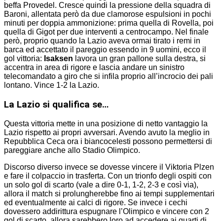
beffa Provedel. Cresce quindi la pressione della squadra di
Baroni, allentata però da due clamorose espulsioni in pochi
minuti per doppia ammonizione: prima quella di Rovella, poi
quella di Gigot per due interventi a centrocampo. Nel finale
però, proprio quando la Lazio aveva ormai tirato i remi in
barca ed accettato il pareggio essendo in 9 uomini, ecco il
gol vittoria:
Isaksen
lavora un gran pallone sulla destra, si
accentra in area di rigore e lascia andare un sinistro
telecomandato a giro che si infila proprio all’incrocio dei pali
lontano. Vince 1-2 la Lazio.
La Lazio si qualifica se…
Questa vittoria mette in una posizione di netto vantaggio la
Lazio rispetto ai propri avversari. Avendo avuto la meglio in
Repubblica Ceca ora i biancocelesti possono permettersi di
pareggiare anche allo Stadio Olimpico.
Discorso diverso invece se dovesse vincere il Viktoria Plzen
e fare il colpaccio in trasferta. Con un trionfo degli ospiti con
un solo gol di scarto (vale a dire 0-1, 1-2, 2-3 e così via),
allora il match si prolungherebbe fino ai tempi supplementari
ed eventualmente ai calci di rigore. Se invece i cechi
dovessero addirittura espugnare l’Olimpico e vincere con 2
gol di scarto, allora sarebbero loro ad accedere ai quarti di