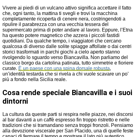
Vivere ai piedi di un vulcano attivo significa accettare il fatto
che, ogni tanto, la mattina ti svegli e trovi la macchina
completamente ricoperta di cenere nera, costringendoti a
ripulire il parabrezza con una vecchia tessera del
supermercato prima di poter andare al lavoro. Eppure, l’Etna
ha questo potere magnetico che azzera i piccoli fastidi
quotidiani. Da qualche tempo, i viaggiatori che cercano
qualcosa di diverso dalle solite spiagge affollate o dai centri
storici trasformati in parchi giochi a cielo aperto stanno
rivolgendo lo sguardo verso Biancavilla. Non parliamo del
classico borgo da cartolina patinata, tutto simmetrie e fioriere
curate.
È un paese con una spina dorsale robusta
,
un’identità testarda che si rivela a chi vuole scavare un po’
più a fondo nella Sicilia reale.
Cosa rende speciale Biancavilla e i suoi
dintorni
La cultura da queste parti si respira nelle piazze, nei discorsi
al bar davanti a un caffè espresso fin troppo ristretto e nelle
tradizioni che si tramandano senza troppi fronzoli. Pensiamo
alla devozione viscerale per San Placido, una di quelle feste
capaci di fermare il tempo e mostrare il lato più autentico