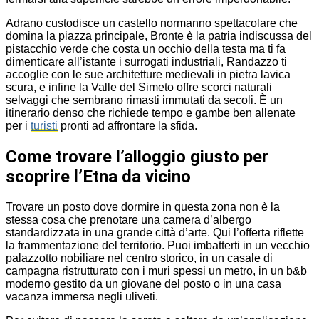
Adrano custodisce un castello normanno spettacolare che
domina la piazza principale, Bronte è la patria indiscussa del
pistacchio verde che costa un occhio della testa ma ti fa
dimenticare all’istante i surrogati industriali, Randazzo ti
accoglie con le sue architetture medievali in pietra lavica
scura, e infine la Valle del Simeto offre scorci naturali
selvaggi che sembrano rimasti immutati da secoli. È un
itinerario denso che richiede tempo e gambe ben allenate
per i
turisti
pronti ad affrontare la sfida.
Come trovare l’alloggio giusto per
scoprire l’Etna da vicino
Trovare un posto dove dormire in questa zona non è la
stessa cosa che prenotare una camera d’albergo
standardizzata in una grande città d’arte. Qui l’offerta riflette
la frammentazione del territorio. Puoi imbatterti in un vecchio
palazzotto nobiliare nel centro storico, in un casale di
campagna ristrutturato con i muri spessi un metro, in un b&b
moderno gestito da un giovane del posto o in una casa
vacanza immersa negli uliveti.