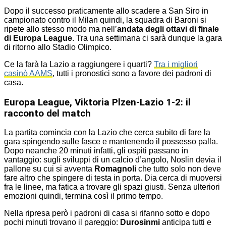
Dopo il successo praticamente allo scadere a San Siro in
campionato contro il Milan quindi, la squadra di Baroni si
ripete allo stesso modo ma nell’
andata degli ottavi di finale
di Europa League
. Tra una settimana ci sarà dunque la gara
di ritorno allo Stadio Olimpico.
Ce la farà la Lazio a raggiungere i quarti?
Tra i migliori
casinò AAMS
, tutti i pronostici sono a favore dei padroni di
casa.
Europa League, Viktoria Plzen-Lazio 1-2: il
racconto del match
La partita comincia con la Lazio che cerca subito di fare la
gara spingendo sulle fasce e mantenendo il possesso palla.
Dopo neanche 20 minuti infatti, gli ospiti passano in
vantaggio: sugli sviluppi di un calcio d’angolo, Noslin devia il
pallone su cui si avventa
Romagnoli
che tutto solo non deve
fare altro che spingere di testa in porta. Dia cerca di muoversi
fra le linee, ma fatica a trovare gli spazi giusti. Senza ulteriori
emozioni quindi, termina così il primo tempo.
Nella ripresa però i padroni di casa si rifanno sotto e dopo
pochi minuti trovano il pareggio:
Durosinmi
anticipa tutti e