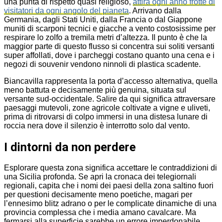
una punta di rispetto quasi religioso,
attira ogni anno frotte di
visitatori da ogni angolo del pianeta
. Arrivano dalla
Germania, dagli Stati Uniti, dalla Francia o dal Giappone
muniti di scarponi tecnici e giacche a vento costosissime per
respirare lo zolfo a tremila metri d’altezza. Il punto è che la
maggior parte di questo flusso si concentra sui soliti versanti
super affollati, dove i parcheggi costano quanto una cena e i
negozi di souvenir vendono ninnoli di plastica scadente.
Biancavilla rappresenta la porta d’accesso alternativa, quella
meno battuta e decisamente più genuina, situata sul
versante sud-occidentale. Salire da qui significa attraversare
paesaggi mutevoli, zone agricole coltivate a vigne e uliveti,
prima di ritrovarsi di colpo immersi in una distesa lunare di
roccia nera dove il silenzio è interrotto solo dal vento.
I dintorni da non perdere
Esplorare questa zona significa accettare le contraddizioni di
una Sicilia profonda. Se apri la cronaca dei telegiornali
regionali, capita che i nomi dei paesi della zona saltino fuori
per questioni decisamente meno poetiche, magari per
l’ennesimo blitz adrano o per le complicate dinamiche di una
provincia complessa che i media amano cavalcare. Ma
fermarsi alla superficie sarebbe un errore imperdonabile.