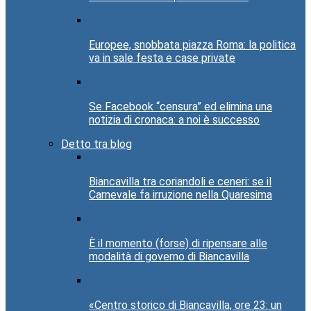
Europee, snobbata piazza Roma: la politica
va in sale festa e case private
Se Facebook “censura” ed elimina una
notizia di cronaca: a noi è successo
Detto tra blog
Biancavilla tra coriandoli e ceneri: se il
Carnevale fa irruzione nella Quaresima
È il momento (forse) di ripensare alle
modalità di governo di Biancavilla
«Centro storico di Biancavilla, ore 23: un