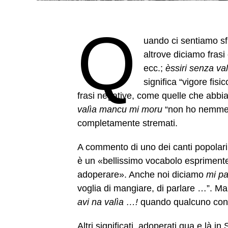
Q
uando ci sentiamo sfi
altrove diciamo fras
ecc.;
èssiri senza val
significa “vigore fisi
frasi negative, come quelle che abbi
valìa mancu mi moru
“non ho nemmeno 
completamente stremati.
A commento di uno dei canti popolari
è un «bellissimo vocabolo espriment
adoperare». Anche noi diciamo
mi pa
voglia di mangiare, di parlare …”. Ma
avi na valìa …!
quando qualcuno conti
Altri significati, adoperati qua e là in S