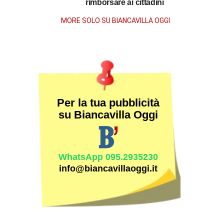
la
rimborsare ai cittadini
morte
MORE SOLO SU BIANCAVILLA OGGI
Per la tua pubblicità
su Biancavilla Oggi
WhatsApp 095.2935230
info@biancavillaoggi.it