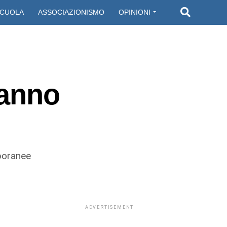
CUOLA
ASSOCIAZIONISMO
OPINIONI
vanno
mporanee
ADVERTISEMENT