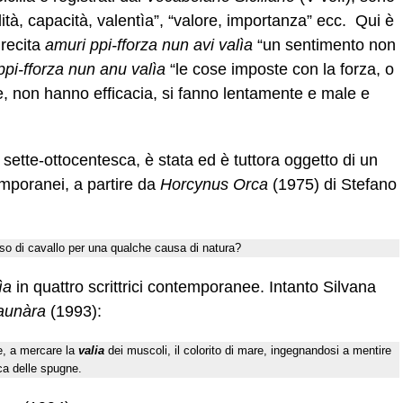
bilità, capacità, valentìa”, “valore, importanza” ecc. Qui è
 recita
amuri ppi-fforza nun avi valìa
“un sentimento non
 ppi-fforza nun anu valìa
“le cose imposte con la forza, o
e, non hanno efficacia, si fanno lentamente e male e
 sette-ottocentesca, è stata ed è tuttora oggetto di un
emporanei, a partire da
Horcynus Orca
(1975) di Stefano
toso di cavallo per una qualche causa di natura?
ìa
in quattro scrittrici contemporanee. Intanto Silvana
aunàra
(1993):
ne, a mercare la
valia
dei muscoli, il colorito di mare, ingegnandosi a mentire
ca delle spugne.