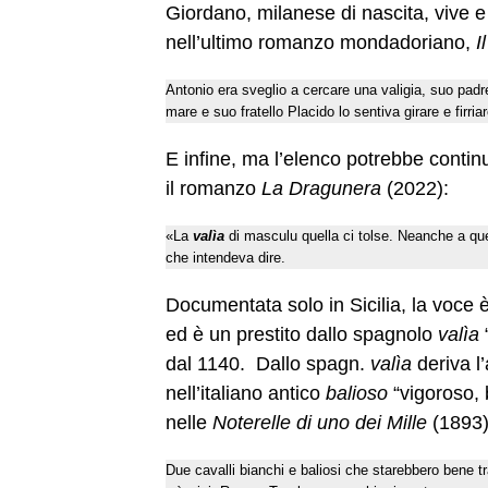
Giordano, milanese di nascita, vive e 
nell’ultimo romanzo mondadoriano,
I
Antonio era sveglio a cercare una valigia, suo padr
mare e suo fratello Placido lo sentiva girare e fir
E infine, ma l’elenco potrebbe continu
il romanzo
La Dragunera
(2022):
«La
valìa
di masculu quella ci tolse. Neanche a qu
che intendeva dire.
Documentata solo in Sicilia, la voce è
ed è un prestito dallo spagnolo
valìa
“
dal 1140. Dallo spagn.
valìa
deriva l
nell’italiano antico
balioso
“vigoroso,
nelle
Noterelle di uno dei Mille
(1893)
Due cavalli bianchi e baliosi che starebbero bene t