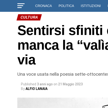
CRONACA
POLITICA
ISTITUZIONI
CULTURA
Sentirsi sfinit
manca la “valìa
via
Una voce usata nella poesia sette-ottocente
Published
3 anni ago
on
21 Maggio 2023
By
ALFIO LANAIA