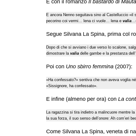
E con il romanzo
Il bastardo di Maut
E ancora Nenno seguitava sino al Castelluccio «il so
pecorino coi vermi… lena ci vuole… lena e
valìa
…
Segue Silvana La Spina, prima col 
Dopo di che si avviano i due verso lo scalone, salg
dimostrare la
valìa
delle gambe e la prestanza dell
Poi con
Uno sbirro femmina
(2007):
«Ha confessato?» sentiva che non aveva voglia né v
«Sissignore, ha confessato».
E infine (almeno per ora) con
La cont
La ragazzina si tira indietro a malincuore mentre la
la sua forza, il suo senso dell’onore: Ah com’eri be
Come Silvana La Spina, veneta di na