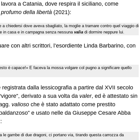
lavora a Catania, dove respira il siciliano, come
l profumo della libertà
(2021):
e a chiedersi dove aveva sbagliato, la moglie a tramare contro quel viaggio di
riare in casa e in campagna senza nessuna
valìa
di dormire neppure lui.
are con altri scrittori, l’esordiente Linda Barbarino, con
esto è capace!» E faceva la mossa volgare col pugno a significare quello
 registrata dalla lessicografia a partire dal XVII secolo
vigore”, derivato a sua volta da
valer
, ed è attestato sin
’agg.
valioso
che è stato adattato come prestito
 baldanzoso” e usato nelle da Giuseppe Cesare Abba
:
ra le gambe di due dragoni, ci portano via, tirando questa carrozza da