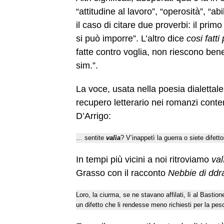
“attitudine al lavoro”, “operosità”, “a
il caso di citare due proverbi: il primo
si può imporre”. L’altro dice
cosi fatti
fatte contro voglia, non riescono ben
sim.”.
La voce, usata nella poesia dialettale
recupero letterario nei romanzi cont
D’Arrigo:
… sentite
valìa
? V’inappetì la guerra o siete difet
In tempi più vicini a noi ritroviamo
val
Grasso con il racconto
Nebbie di ddr
Loro, la ciurma, se ne stavano affilati, lì al Bastio
un difetto che li rendesse meno richiesti per la pes