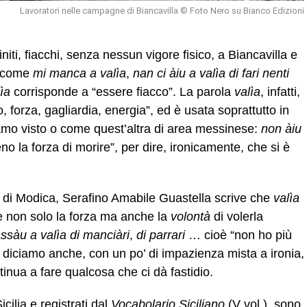
Lavoratori nelle campagne di Biancavilla © Foto Nero su Bianco Edizioni
niti, fiacchi, senza nessun vigore fisico, a Biancavilla e
i come
mi manca a valìa
,
nan ci àiu a valìa di fari nenti
ìa
corrisponde a “essere fiacco”. La parola
valìa
, infatti,
co, forza, gagliardia, energia”, ed è usata soprattutto in
amo visto o come quest’altra di area messinese:
non àiu
la forza di morire”, per dire, ironicamente, che si è
 di Modica, Serafino Amabile Guastella scrive che
valìa
e non solo la forza ma anche la
volontà
di volerla
ssàu a valìa di manciàri
,
di parrari
… cioè “non ho più
 diciamo anche, con un po’ di impazienza mista a ironia,
nua a fare qualcosa che ci dà fastidio.
icilia e registrati dal
Vocabolario Siciliano
(V vol.), sono