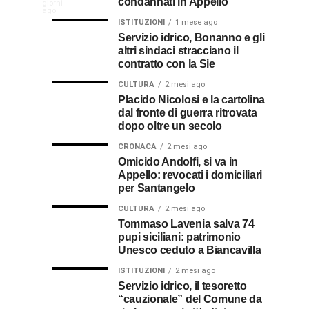
condannati in Appello
giorni
indennizzo
Castro,
comunità
ago
Calabria
in
il
ISTITUZIONI
1 mese ago
di
Servizio idrico, Bonanno e gli
bolletta:
prete-
Gallico
altri sindaci stracciano il
premio
ecco
soldato
rende
contratto con la Sie
omaggio
cosa
in
al
CULTURA
2 mesi ago
al
fare
soccorso
Placido Nicolosi e la cartolina
prete
per
dei
dal fronte di guerra ritrovata
sacerdote
biancavillese,
ottenerlo
feriti
dopo oltre un secolo
ricordato
della
Vincenzo
per
CRONACA
2 mesi ago
Grande
Omicido Andolfi, si va in
il
Guerra
Appello: revocati i domiciliari
Stissi,
suo
per Santangelo
impegno
77
di
CULTURA
2 mesi ago
parroco
Tommaso Lavenia salva 74
pupi siciliani: patrimonio
anni
Unesco ceduto a Biancavilla
dopo
ISTITUZIONI
2 mesi ago
Servizio idrico, il tesoretto
“cauzionale” del Comune da