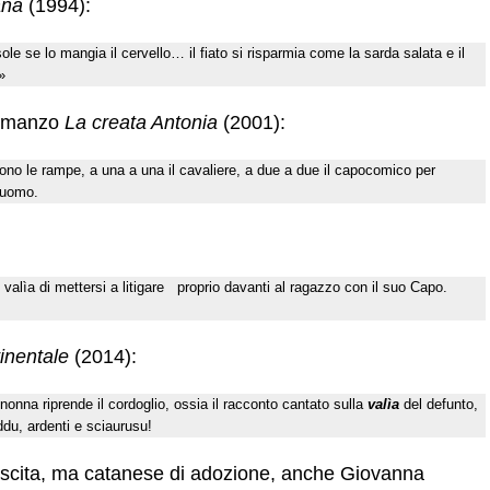
àna
(1994):
le se lo mangia il cervello… il fiato si risparmia come la sarda salata e il
»
romanzo
La creata Antonia
(2001):
ono le rampe, a una a una il cavaliere, a due a due il capocomico per
’uomo.
alìa di mettersi a litigare proprio davanti al ragazzo con il suo Capo.
inentale
(2014):
 nonna riprende il cordoglio, ossia il racconto cantato sulla
valìa
del defunto,
ddu, ardenti e sciaurusu!
scita, ma catanese di adozione, anche Giovanna