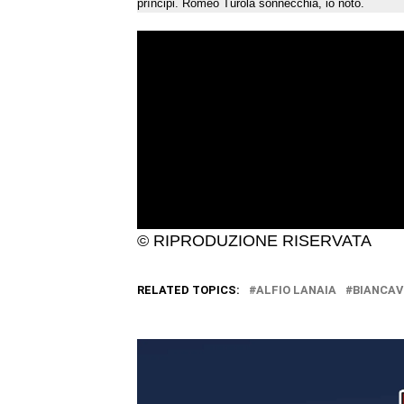
prìncipi. Romeo Turola sonnecchia, io noto.
© RIPRODUZIONE RISERVATA
RELATED TOPICS:
ALFIO LANAIA
BIANCAV