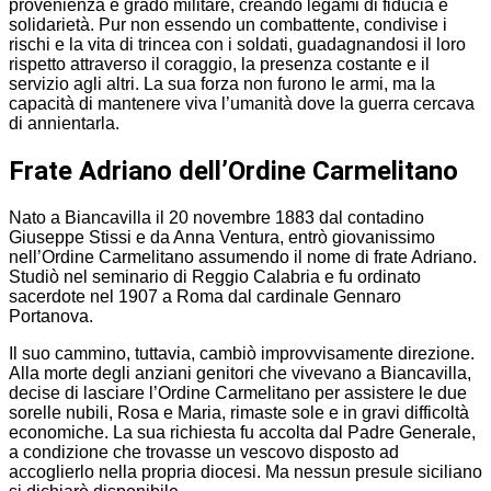
provenienza e grado militare, creando legami di fiducia e
solidarietà. Pur non essendo un combattente, condivise i
rischi e la vita di trincea con i soldati, guadagnandosi il loro
rispetto attraverso il coraggio, la presenza costante e il
servizio agli altri. La sua forza non furono le armi, ma la
capacità di mantenere viva l’umanità dove la guerra cercava
di annientarla.
Frate Adriano dell’Ordine Carmelitano
Nato a Biancavilla il 20 novembre 1883 dal contadino
Giuseppe Stissi e da Anna Ventura, entrò giovanissimo
nell’Ordine Carmelitano assumendo il nome di frate Adriano.
Studiò nel seminario di Reggio Calabria e fu ordinato
sacerdote nel 1907 a Roma dal cardinale Gennaro
Portanova.
Il suo cammino, tuttavia, cambiò improvvisamente direzione.
Alla morte degli anziani genitori che vivevano a Biancavilla,
decise di lasciare l’Ordine Carmelitano per assistere le due
sorelle nubili, Rosa e Maria, rimaste sole e in gravi difficoltà
economiche. La sua richiesta fu accolta dal Padre Generale,
a condizione che trovasse un vescovo disposto ad
accoglierlo nella propria diocesi. Ma nessun presule siciliano