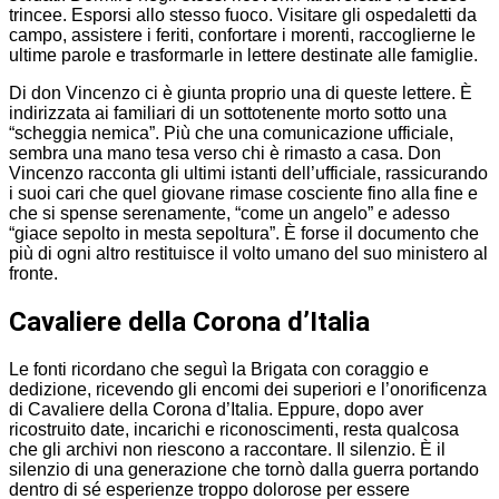
trincee. Esporsi allo stesso fuoco. Visitare gli ospedaletti da
campo, assistere i feriti, confortare i morenti, raccoglierne le
ultime parole e trasformarle in lettere destinate alle famiglie.
Di don Vincenzo ci è giunta proprio una di queste lettere. È
indirizzata ai familiari di un sottotenente morto sotto una
“scheggia nemica”. Più che una comunicazione ufficiale,
sembra una mano tesa verso chi è rimasto a casa. Don
Vincenzo racconta gli ultimi istanti dell’ufficiale, rassicurando
i suoi cari che quel giovane rimase cosciente fino alla fine e
che si spense serenamente, “come un angelo” e adesso
“giace sepolto in mesta sepoltura”. È forse il documento che
più di ogni altro restituisce il volto umano del suo ministero al
fronte.
Cavaliere della Corona d’Italia
Le fonti ricordano che seguì la Brigata con coraggio e
dedizione, ricevendo gli encomi dei superiori e l’onorificenza
di Cavaliere della Corona d’Italia. Eppure, dopo aver
ricostruito date, incarichi e riconoscimenti, resta qualcosa
che gli archivi non riescono a raccontare. Il silenzio. È il
silenzio di una generazione che tornò dalla guerra portando
dentro di sé esperienze troppo dolorose per essere