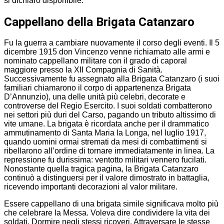
si dichiarò disponibile.
Cappellano della Brigata Catanzaro
Fu la guerra a cambiare nuovamente il corso degli eventi. Il 5
dicembre 1915 don Vincenzo venne richiamato alle armi e
nominato cappellano militare con il grado di caporal
maggiore presso la XII Compagnia di Sanità.
Successivamente fu assegnato alla Brigata Catanzaro (i suoi
familiari chiamarono il corpo di appartenenza Brigata
D’Annunzio), una delle unità più celebri, decorate e
controverse del Regio Esercito. I suoi soldati combatterono
nei settori più duri del Carso, pagando un tributo altissimo di
vite umane. La brigata è ricordata anche per il drammatico
ammutinamento di Santa Maria la Longa, nel luglio 1917,
quando uomini ormai stremati da mesi di combattimenti si
ribellarono all’ordine di tornare immediatamente in linea. La
repressione fu durissima: ventotto militari vennero fucilati.
Nonostante quella tragica pagina, la Brigata Catanzaro
continuò a distinguersi per il valore dimostrato in battaglia,
ricevendo importanti decorazioni al valor militare.
Essere cappellano di una brigata simile significava molto più
che celebrare la Messa. Voleva dire condividere la vita dei
soldati. Dormire negli stessi ricoveri. Attraversare le stesse