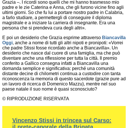
Grazia –. I ricordi sono quelli che mi hanno trasmesso mio
padre e le zie Caterina e Anna, che gli furono vicine fino agli
ultimi giorni. So che fu lui a portare nostro padre in Calabria,
a farlo studiare, a permettergli di conseguire il diploma
magistrale e a iniziare la carriera di insegnante. Era una
persona che si prendeva cura degli altri».
E poi un desiderio che Grazia esprime attraverso
Biancavilla
Oggi
, anche a nome di tutti gli altri nipoti e pronipoti: «Vorrei
che padre Stissi fosse ricordato anche a Biancavilla». Un
desiderio che nasce dal cuore di una famiglia, ma che può
diventare anche una riflessione per tutta la città. Il premio
conferito a Gallico consegna infatti a Biancavilla una
domanda semplice e significativa: perché una comunità
distante decine di chilometri continua a custodire con tanta
riconoscenza la memoria di questo sacerdote (grazie pure ad
un lavoro di ricerca di Domenico Mazzu), mentre nel suo
paese natale il suo nome è quasi sconosciuto?
© RIPRODUZIONE RISERVATA
Vincenzo Stissi in trincea sul Carso:
il prete-caporale della Brigata