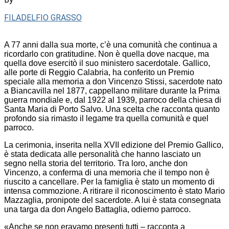
FILADELFIO GRASSO
A 77 anni dalla sua morte, c’è una comunità che continua a
ricordarlo con gratitudine. Non è quella dove nacque, ma
quella dove esercitò il suo ministero sacerdotale. Gallico,
alle porte di Reggio Calabria, ha conferito un Premio
speciale alla memoria a don Vincenzo Stissi, sacerdote nato
a Biancavilla nel 1877, cappellano militare durante la Prima
guerra mondiale e, dal 1922 al 1939, parroco della chiesa di
Santa Maria di Porto Salvo. Una scelta che racconta quanto
profondo sia rimasto il legame tra quella comunità e quel
parroco.
La cerimonia, inserita nella XVII edizione del Premio Gallico,
è stata dedicata alle personalità che hanno lasciato un
segno nella storia del territorio. Tra loro, anche don
Vincenzo, a conferma di una memoria che il tempo non è
riuscito a cancellare. Per la famiglia è stato un momento di
intensa commozione. A ritirare il riconoscimento è stato Mario
Mazzaglia, pronipote del sacerdote. A lui è stata consegnata
una targa da don Angelo Battaglia, odierno parroco.
«Anche se non eravamo presenti tutti – racconta a