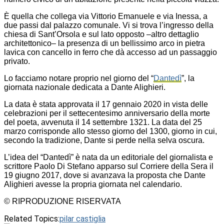
È quella che collega via Vittorio Emanuele e via Inessa, a
due passi dal palazzo comunale. Vi si trova l’ingresso della
chiesa di Sant’Orsola e sul lato opposto –altro dettaglio
architettonico– la presenza di un bellissimo arco in pietra
lavica con cancello in ferro che dà accesso ad un passaggio
privato.
Lo facciamo notare proprio nel giorno del “
Dantedì
”, la
giornata nazionale dedicata a Dante Alighieri.
La data è stata approvata il 17 gennaio 2020 in vista delle
celebrazioni per il settecentesimo anniversario della morte
del poeta, avvenuta il 14 settembre 1321. La data del 25
marzo corrisponde allo stesso giorno del 1300, giorno in cui,
secondo la tradizione, Dante si perde nella selva oscura.
L’idea del “Dantedì” è nata da un editoriale del giornalista e
scrittore Paolo Di Stefano apparso sul Corriere della Sera il
19 giugno 2017, dove si avanzava la proposta che Dante
Alighieri avesse la propria giornata nel calendario.
© RIPRODUZIONE RISERVATA
Related Topics:
pilar castiglia