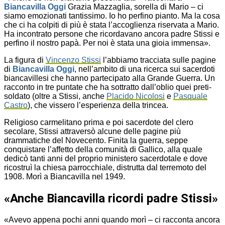
Biancavilla Oggi
Grazia Mazzaglia, sorella di Mario – ci
siamo emozionati tantissimo. Io ho perfino pianto. Ma la cosa
che ci ha colpiti di più è stata l’accoglienza riservata a Mario.
Ha incontrato persone che ricordavano ancora padre Stissi e
perfino il nostro papà. Per noi è stata una gioia immensa».
La figura di
Vincenzo Stissi
l’abbiamo tracciata sulle pagine
di
Biancavilla Oggi
, nell’ambito di una ricerca sui sacerdoti
biancavillesi che hanno partecipato alla Grande Guerra. Un
racconto in tre puntate che ha sottratto dall’oblio quei preti-
soldato (oltre a Stissi, anche
Placido Nicolosi
e
Pasquale
Castro
), che vissero l’esperienza della trincea.
Religioso carmelitano prima e poi sacerdote del clero
secolare, Stissi attraversò alcune delle pagine più
drammatiche del Novecento. Finita la guerra, seppe
conquistare l’affetto della comunità di Gallico, alla quale
dedicò tanti anni del proprio ministero sacerdotale e dove
ricostruì la chiesa parrocchiale, distrutta dal terremoto del
1908. Morì a Biancavilla nel 1949.
«Anche Biancavilla ricordi padre Stissi»
«Avevo appena pochi anni quando morì – ci racconta ancora