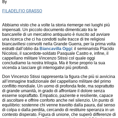
By
FILADELFIO GRASSO
Abbiamo visto che a volte la storia riemerge nei luoghi più
impensati. Un piccolo documento dimenticato tra le
bancarelle di un mercatino antiquario è riuscito ad avviare
una ricerca che ci ha condotti sulle tracce di tre religiosi
biancavillesi coinvolti nella Grande Guerra, per la prima volta
estratti dall’oblio da
Biancavilla Oggi
: il seminarista Placido
Nicolosi, il sacerdote-soldato Pasquale Castro e, infine, il
cappellano militare Vincenzo Stissi col quale oggi
concludiamo la nostra trilogia. Ma è forse proprio la sua
vicenda a lasciare gli interrogativi più profondi.
Don Vincenzo Stissi rappresenta la figura che più si avvicina
all’immagine tradizionale del cappellano militare del primo
conflitto mondiale. Un uomo di profonda fede, ma soprattutto
di grande umanità, in grado di affrontare il dolore senza
esserne sopraffatto. Empatico, paziente e resiliente, capace
di ascoltare e offrire conforto anche nel silenzio. Un punto di
equilibrio: sostenne chi venne travolto dalla paura, dal senso
di colpa o dalla perdita, cercando di restituire speranza in un
contesto disperato. Figura di unione, che superò differenze di