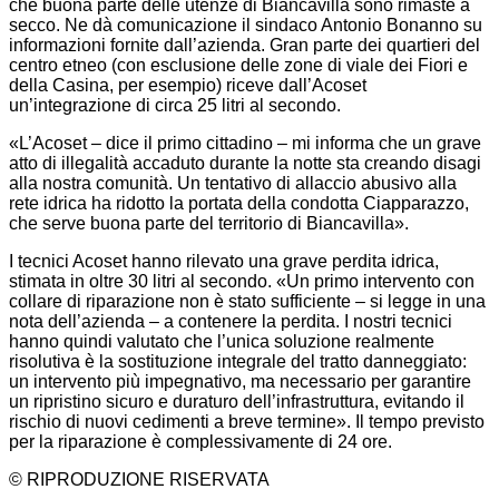
che buona parte delle utenze di Biancavilla sono rimaste a
secco. Ne dà comunicazione il sindaco Antonio Bonanno su
informazioni fornite dall’azienda. Gran parte dei quartieri del
centro etneo (con esclusione delle zone di viale dei Fiori e
della Casina, per esempio) riceve dall’Acoset
un’integrazione di circa 25 litri al secondo.
«L’Acoset – dice il primo cittadino – mi informa che un grave
atto di illegalità accaduto durante la notte sta creando disagi
alla nostra comunità. Un tentativo di allaccio abusivo alla
rete idrica ha ridotto la portata della condotta Ciapparazzo,
che serve buona parte del territorio di Biancavilla».
I tecnici Acoset hanno rilevato una grave perdita idrica,
stimata in oltre 30 litri al secondo. «Un primo intervento con
collare di riparazione non è stato sufficiente – si legge in una
nota dell’azienda – a contenere la perdita. I nostri tecnici
hanno quindi valutato che l’unica soluzione realmente
risolutiva è la sostituzione integrale del tratto danneggiato:
un intervento più impegnativo, ma necessario per garantire
un ripristino sicuro e duraturo dell’infrastruttura, evitando il
rischio di nuovi cedimenti a breve termine». Il tempo previsto
per la riparazione è complessivamente di 24 ore.
© RIPRODUZIONE RISERVATA