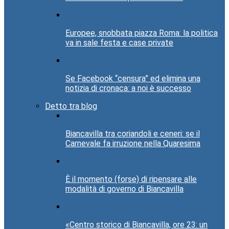
Europee, snobbata piazza Roma: la politica
va in sale festa e case private
Se Facebook “censura” ed elimina una
notizia di cronaca: a noi è successo
Detto tra blog
Biancavilla tra coriandoli e ceneri: se il
Carnevale fa irruzione nella Quaresima
È il momento (forse) di ripensare alle
modalità di governo di Biancavilla
«Centro storico di Biancavilla, ore 23: un