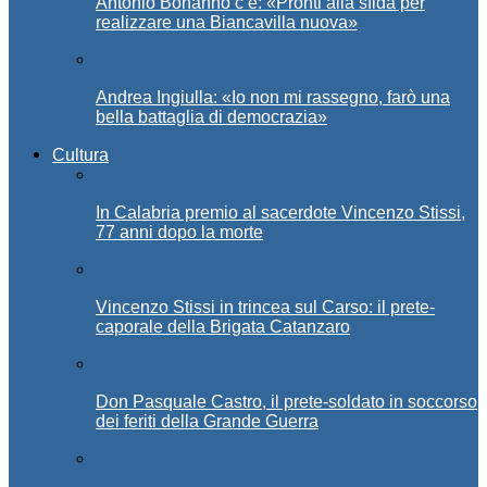
Antonio Bonanno c’è: «Pronti alla sfida per
realizzare una Biancavilla nuova»
Andrea Ingiulla: «Io non mi rassegno, farò una
bella battaglia di democrazia»
Cultura
In Calabria premio al sacerdote Vincenzo Stissi,
77 anni dopo la morte
Vincenzo Stissi in trincea sul Carso: il prete-
caporale della Brigata Catanzaro
Don Pasquale Castro, il prete-soldato in soccorso
dei feriti della Grande Guerra