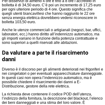
Per disservizi di almeno 4 ore e fino a 8 ore l’accredito in
bolletta è di 34,50 euro. C’è poi un incremento di 17,25 euro
per ogni ulteriore periodo di 4 ore. Questo significa che
quegli utenti biancavillesi che hanno raggiunto le 22 ore
senza energia elettrica dovrebbero vedersi riconoscere in
bolletta 103,50 euro.
Anche le utenze commerciali o artigianali (negozi, bar, uffici,
laboratori, ecc.) hanno diritto all’indennizzo automatico, ma
gli importi variano in funzione della potenza contrattuale e
sono superiori a quelli riservati alle abitazioni.
Da valutare a parte il risarcimento
danni
Diverso è il discorso per gli alimenti deteriorati nei frigoriferi e
nei congelatori o per eventuali apparecchiature danneggiate.
In questi casi non opera l’indennizzo automatico, ma è
possibile chiedere il risarcimento dei danni a E-
Distribuzione, gestore della rete elettrica.
La richiesta deve contenere il codice POD dell’utenza,
l’indirizzo della fornitura, la descrizione del blackout, l’elenco
dei beni danneggiati e una stima del loro valore. È