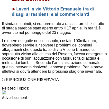
►
Lavori in via Vittorio Emanuele tra di
disagi ai residenti e ai commercianti
Il sindaco, quindi, si era premurato a rassicurare che il tratto
di strada sarebbe stato aperto entro il 17 aprile. In realtà è
avvenuto nel pomeriggio del 23 maggio.
Le opere eseguite nel sottosuolo, costate 100mila euro,
dovrebbero servire a risolvere i problemi dei continui
allagamenti che questo tratto di via Vittorio Emanuele,
soprattutto vicino alla chiesa del Rosario, faceva emergere in
occasione di ogni acquazzone con fuoriuscita di acqua e
melma dai tombini. Secondo l’amministrazione comunale
questo intervento risolverà l’annoso problema. Per la prova
effettiva si dovrà attendere la prossima stagione invernale.
© RIPRODUZIONE RISERVATA
Related Topics:
Advertisement