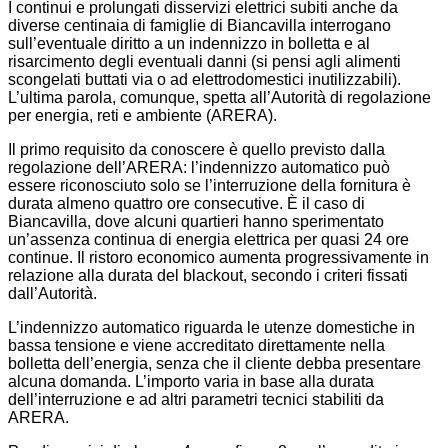
I continui e prolungati disservizi elettrici subiti anche da
diverse centinaia di famiglie di Biancavilla interrogano
sull’eventuale diritto a un indennizzo in bolletta e al
risarcimento degli eventuali danni (si pensi agli alimenti
scongelati buttati via o ad elettrodomestici inutilizzabili).
L’ultima parola, comunque, spetta all’Autorità di regolazione
per energia, reti e ambiente (ARERA).
Il primo requisito da conoscere è quello previsto dalla
regolazione dell’ARERA: l’indennizzo automatico può
essere riconosciuto solo se l’interruzione della fornitura è
durata almeno quattro ore consecutive. È il caso di
Biancavilla, dove alcuni quartieri hanno sperimentato
un’assenza continua di energia elettrica per quasi 24 ore
continue. Il ristoro economico aumenta progressivamente in
relazione alla durata del blackout, secondo i criteri fissati
dall’Autorità.
L’indennizzo automatico riguarda le utenze domestiche in
bassa tensione e viene accreditato direttamente nella
bolletta dell’energia, senza che il cliente debba presentare
alcuna domanda. L’importo varia in base alla durata
dell’interruzione e ad altri parametri tecnici stabiliti da
ARERA.