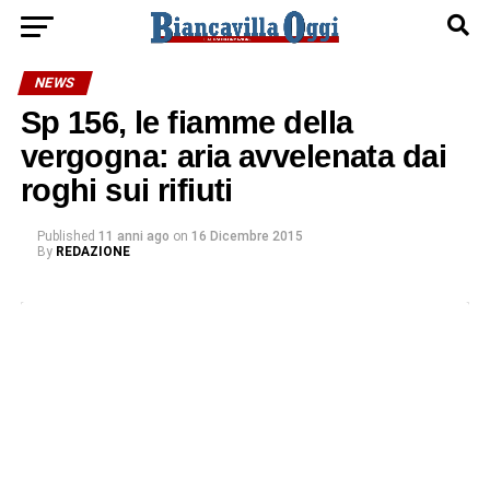
NEWS
Sp 156, le fiamme della
vergogna: aria avvelenata dai
roghi sui rifiuti
Published
11 anni ago
on
16 Dicembre 2015
By
REDAZIONE