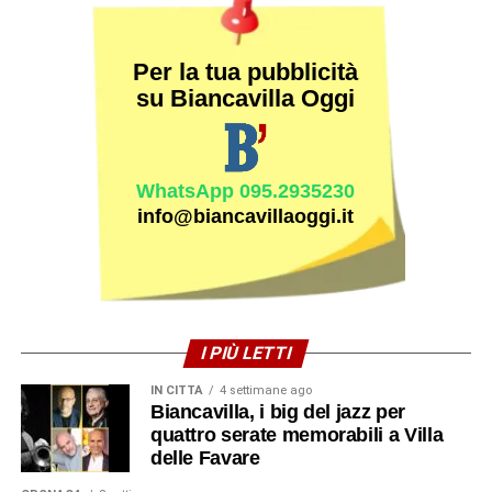
Per la tua pubblicità
su Biancavilla Oggi
WhatsApp 095.2935230
info@biancavillaoggi.it
I PIÙ LETTI
IN CITTÀ
4 settimane ago
Biancavilla, i big del jazz per
quattro serate memorabili a Villa
delle Favare