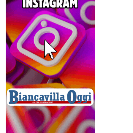
E-Distribuzione esaminerà la documentazione presentata
e valuterà la sussistenza dei presupposti per il
risarcimento. L’indennizzo automatico e il risarcimento dei
danni sono due strumenti distinti: il primo viene
riconosciuto automaticamente se ricorrono i requisiti
previsti dalla normativa, mentre il secondo richiede una
specifica istruttoria.
Per questo motivo è opportuno che i cittadini conservino
tutta la documentazione relativa agli alimenti andati
perduti o agli altri danni subiti e controllino le prossime
bollette per verificare l’eventuale accredito
dell’indennizzo previsto da ARERA.
© RIPRODUZIONE RISERVATA