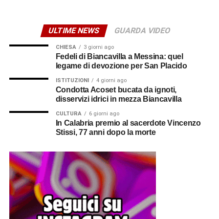
Da valutare a parte il
ULTIME NEWS
GUARDA VIDEO
risarcimento danni
CHIESA
3 giorni ago
Fedeli di Biancavilla a Messina: quel
Diverso è il discorso per gli alimenti deteriorati nei
legame di devozione per San Placido
frigoriferi e nei congelatori o per eventuali
ISTITUZIONI
4 giorni ago
apparecchiature danneggiate. In questi casi non opera
Condotta Acoset bucata da ignoti,
l’indennizzo automatico, ma è possibile chiedere il
disservizi idrici in mezza Biancavilla
risarcimento dei danni a E-Distribuzione, gestore della
CULTURA
6 giorni ago
rete elettrica.
In Calabria premio al sacerdote Vincenzo
Stissi, 77 anni dopo la morte
La richiesta deve contenere il codice POD dell’utenza,
l’indirizzo della fornitura, la descrizione del blackout,
l’elenco dei beni danneggiati e una stima del loro valore.
È consigliabile allegare fotografie, scontrini d’acquisto, se
disponibili, e qualsiasi altro documento utile a dimostrare
il danno.