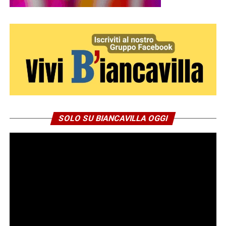
Niente elettricità: un incubo durato
quasi 24 ore per centinaia di
famiglie
SOLO SU BIANCAVILLA OGGI