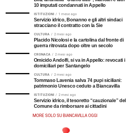
10 imputati condannati in Appello
ISTITUZIONI
1 mese ago
Servizio idrico, Bonanno e gli altri sindaci
stracciano il contratto con la Sie
CULTURA
2 mesi ago
Placido Nicolosi e la cartolina dal fronte di
guerra ritrovata dopo oltre un secolo
CRONACA
2 mesi ago
Omicido Andolfi, si va in Appello: revocati i
domiciliari per Santangelo
CULTURA
2 mesi ago
Tommaso Lavenia salva 74 pupi siciliani:
patrimonio Unesco ceduto a Biancavilla
ISTITUZIONI
2 mesi ago
Servizio idrico, il tesoretto “cauzionale” del
Comune da rimborsare ai cittadini
MORE SOLO SU BIANCAVILLA OGGI