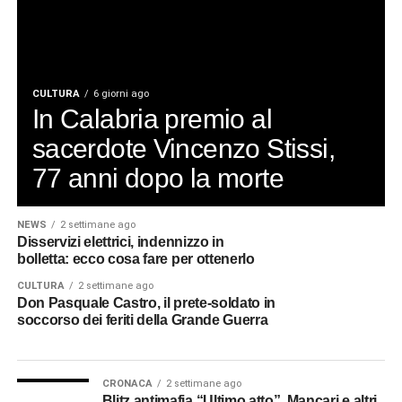
CULTURA
6 giorni ago
In Calabria premio al
sacerdote Vincenzo Stissi,
77 anni dopo la morte
NEWS
2 settimane ago
Disservizi elettrici, indennizzo in
bolletta: ecco cosa fare per ottenerlo
CULTURA
2 settimane ago
Don Pasquale Castro, il prete-soldato in
soccorso dei feriti della Grande Guerra
CRONACA
2 settimane ago
Blitz antimafia “Ultimo atto”, Mancari e altri