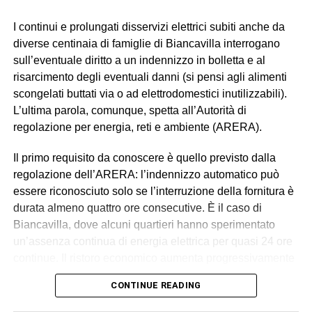
I continui e prolungati disservizi elettrici subiti anche da
diverse centinaia di famiglie di Biancavilla interrogano
sull’eventuale diritto a un indennizzo in bolletta e al
risarcimento degli eventuali danni (si pensi agli alimenti
scongelati buttati via o ad elettrodomestici inutilizzabili).
L’ultima parola, comunque, spetta all’Autorità di
regolazione per energia, reti e ambiente (ARERA).
Il primo requisito da conoscere è quello previsto dalla
regolazione dell’ARERA: l’indennizzo automatico può
essere riconosciuto solo se l’interruzione della fornitura è
durata almeno quattro ore consecutive. È il caso di
Biancavilla, dove alcuni quartieri hanno sperimentato
un’assenza continua di energia elettrica per quasi 24 ore
continue. Il ristoro economico aumenta progressivamente
in relazione alla durata del blackout, secondo i criteri
CONTINUE READING
fissati dall’Autorità.