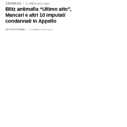
CRONACA
2 settimane ago
Blitz antimafia “Ultimo atto”,
Mancari e altri 10 imputati
condannati in Appello
ISTITUZIONI
2 settimane ago
L’acqua non arriva: si sospetta un
intervento doloso dietro ai
disservizi
STORIE
4 settimane ago
Federico Ambrogi, la storia
sconosciuta del partigiano eroe di
Biancavilla