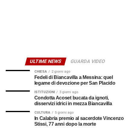
Anche le utenze commerciali o artigianali (negozi, bar,
uffici, laboratori, ecc.) hanno diritto all’indennizzo
automatico, ma gli importi variano in funzione della
potenza contrattuale e sono superiori a quelli riservati alle
abitazioni.
Da valutare a parte il
ULTIME NEWS
GUARDA VIDEO
risarcimento danni
CHIESA
2 giorni ago
Fedeli di Biancavilla a Messina: quel
Diverso è il discorso per gli alimenti deteriorati nei
legame di devozione per San Placido
frigoriferi e nei congelatori o per eventuali
ISTITUZIONI
3 giorni ago
apparecchiature danneggiate. In questi casi non opera
Condotta Acoset bucata da ignoti,
l’indennizzo automatico, ma è possibile chiedere il
disservizi idrici in mezza Biancavilla
risarcimento dei danni a E-Distribuzione, gestore della
CULTURA
5 giorni ago
rete elettrica.
In Calabria premio al sacerdote Vincenzo
Stissi, 77 anni dopo la morte
La richiesta deve contenere il codice POD dell’utenza,