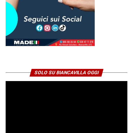
© RIPRODUZIONE RISERVATA
SOLO SU BIANCAVILLA OGGI
Niente elettricità: un incubo durato
quasi 24 ore per centinaia di
famiglie