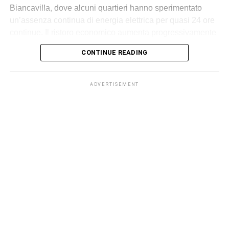
Biancavilla, dove alcuni quartieri hanno sperimentato
un’assenza continua di energia elettrica per quasi 24 ore
continue. Il ristoro economico aumenta progressivamente
in relazione alla durata del blackout, secondo i criteri
CONTINUE READING
fissati dall’Autorità.
L’indennizzo automatico riguarda le utenze domestiche in
ADVERTISEMENT
bassa tensione e viene accreditato direttamente nella
bolletta dell’energia, senza che il cliente debba
presentare alcuna domanda. L’importo varia in base alla
durata dell’interruzione e ad altri parametri tecnici stabiliti
da ARERA.
Per disservizi di almeno 4 ore e fino a 8 ore l’accredito in
bolletta è di 34,50 euro. C’è poi un incremento di 17,25
euro per ogni ulteriore periodo di 4 ore. Questo significa
che quegli utenti biancavillesi che hanno raggiunto le 22
ore senza energia elettrica dovrebbero vedersi
riconoscere in bolletta 103,50 euro.