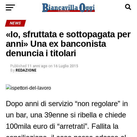
NEWS
«Io, sfruttata e sottopagata per
anni» Una ex banconista
denuncia i titolari
Published
11 anni ago
on
16 Luglio 2015
By
REDAZIONE
Dopo anni di servizio “non regolare” in
un bar, una 39enne si ribella e chiede
100mila euro di “arretrati”. Fallita la