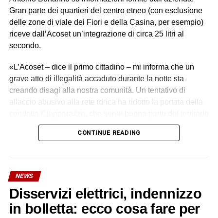
Gran parte dei quartieri del centro etneo (con esclusione
delle zone di viale dei Fiori e della Casina, per esempio)
riceve dall’Acoset un’integrazione di circa 25 litri al
secondo.
«L’Acoset – dice il primo cittadino – mi informa che un
grave atto di illegalità accaduto durante la notte sta
creando disagi alla nostra comunità. Un tentativo di
allaccio abusivo alla rete idrica ha ridotto la portata della
condotta Ciapparazzo, che serve buona parte del territorio
di Biancavilla».
CONTINUE READING
I tecnici Acoset hanno rilevato una grave perdita idrica,
stimata in oltre 30 litri al secondo. «Un primo intervento
con collare di riparazione non è stato sufficiente – si legge
NEWS
in una nota dell’azienda – a contenere la perdita. I nostri
Disservizi elettrici, indennizzo
tecnici hanno quindi valutato che l’unica soluzione
realmente risolutiva è la sostituzione integrale del tratto
in bolletta: ecco cosa fare per
danneggiato: un intervento più impegnativo, ma