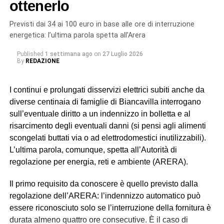
ottenerlo
necessario per garantire un ripristino sicuro e duraturo
dell’infrastruttura, evitando il rischio di nuovi cedimenti a
Previsti dai 34 ai 100 euro in base alle ore di interruzione
breve termine». Il tempo previsto per la riparazione è
energetica: l’ultima parola spetta all’Arera
complessivamente di 24 ore.
Published
1 settimana ago
on
27 Luglio 2026
By
REDAZIONE
© RIPRODUZIONE RISERVATA
I continui e prolungati disservizi elettrici subiti anche da
diverse centinaia di famiglie di Biancavilla interrogano
sull’eventuale diritto a un indennizzo in bolletta e al
risarcimento degli eventuali danni (si pensi agli alimenti
scongelati buttati via o ad elettrodomestici inutilizzabili).
L’ultima parola, comunque, spetta all’Autorità di
regolazione per energia, reti e ambiente (ARERA).
Il primo requisito da conoscere è quello previsto dalla
regolazione dell’ARERA: l’indennizzo automatico può
essere riconosciuto solo se l’interruzione della fornitura è
durata almeno quattro ore consecutive. È il caso di