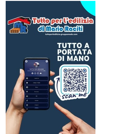
l’indirizzo della fornitura, la descrizione del blackout,
l’elenco dei beni danneggiati e una stima del loro valore.
È consigliabile allegare fotografie, scontrini d’acquisto, se
disponibili, e qualsiasi altro documento utile a dimostrare
il danno.
E-Distribuzione esaminerà la documentazione presentata
e valuterà la sussistenza dei presupposti per il
risarcimento. L’indennizzo automatico e il risarcimento dei
danni sono due strumenti distinti: il primo viene
riconosciuto automaticamente se ricorrono i requisiti
previsti dalla normativa, mentre il secondo richiede una
specifica istruttoria.
Per questo motivo è opportuno che i cittadini conservino
tutta la documentazione relativa agli alimenti andati
perduti o agli altri danni subiti e controllino le prossime
bollette per verificare l’eventuale accredito
dell’indennizzo previsto da ARERA.