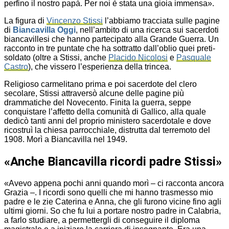
perfino il nostro papà. Per noi è stata una gioia immensa».
La figura di
Vincenzo Stissi
l’abbiamo tracciata sulle pagine
di
Biancavilla Oggi
, nell’ambito di una ricerca sui sacerdoti
biancavillesi che hanno partecipato alla Grande Guerra. Un
racconto in tre puntate che ha sottratto dall’oblio quei preti-
soldato (oltre a Stissi, anche
Placido Nicolosi
e
Pasquale
Castro
), che vissero l’esperienza della trincea.
Religioso carmelitano prima e poi sacerdote del clero
secolare, Stissi attraversò alcune delle pagine più
drammatiche del Novecento. Finita la guerra, seppe
conquistare l’affetto della comunità di Gallico, alla quale
dedicò tanti anni del proprio ministero sacerdotale e dove
ricostruì la chiesa parrocchiale, distrutta dal terremoto del
1908. Morì a Biancavilla nel 1949.
«Anche Biancavilla ricordi padre Stissi»
«Avevo appena pochi anni quando morì – ci racconta ancora
Grazia –. I ricordi sono quelli che mi hanno trasmesso mio
padre e le zie Caterina e Anna, che gli furono vicine fino agli
ultimi giorni. So che fu lui a portare nostro padre in Calabria,
a farlo studiare, a permettergli di conseguire il diploma