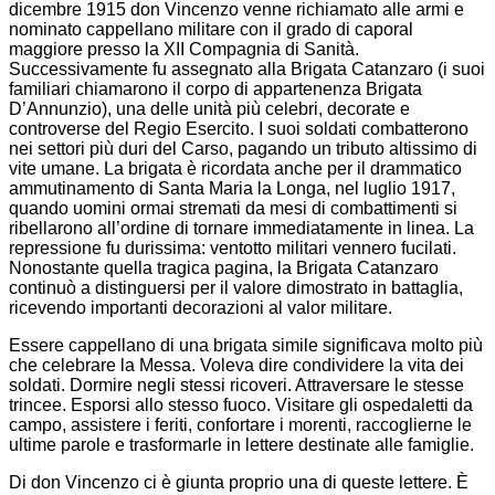
dicembre 1915 don Vincenzo venne richiamato alle armi e
nominato cappellano militare con il grado di caporal
maggiore presso la XII Compagnia di Sanità.
Successivamente fu assegnato alla Brigata Catanzaro (i suoi
familiari chiamarono il corpo di appartenenza Brigata
D’Annunzio), una delle unità più celebri, decorate e
controverse del Regio Esercito. I suoi soldati combatterono
nei settori più duri del Carso, pagando un tributo altissimo di
vite umane. La brigata è ricordata anche per il drammatico
ammutinamento di Santa Maria la Longa, nel luglio 1917,
quando uomini ormai stremati da mesi di combattimenti si
ribellarono all’ordine di tornare immediatamente in linea. La
repressione fu durissima: ventotto militari vennero fucilati.
Nonostante quella tragica pagina, la Brigata Catanzaro
continuò a distinguersi per il valore dimostrato in battaglia,
ricevendo importanti decorazioni al valor militare.
Essere cappellano di una brigata simile significava molto più
che celebrare la Messa. Voleva dire condividere la vita dei
soldati. Dormire negli stessi ricoveri. Attraversare le stesse
trincee. Esporsi allo stesso fuoco. Visitare gli ospedaletti da
campo, assistere i feriti, confortare i morenti, raccoglierne le
ultime parole e trasformarle in lettere destinate alle famiglie.
Di don Vincenzo ci è giunta proprio una di queste lettere. È