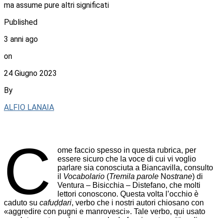
ma assume pure altri significati
Published
3 anni ago
on
24 Giugno 2023
By
ALFIO LANAIA
C
ome faccio spesso in questa rubrica, per
essere sicuro che la voce di cui vi voglio
parlare sia conosciuta a Biancavilla, consulto
il
Vocabolario
(
Tremila parole
No
strane
) di
Ventura – Bisicchia – Distefano, che molti
lettori conoscono. Questa volta l’occhio è
caduto su
cafuḍḍari
, verbo che i nostri autori chiosano con
«aggredire con pugni e manrovesci». Tale verbo, qui usato