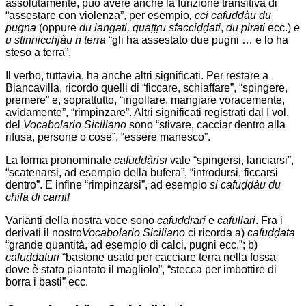
assolutamente, può avere anche la funzione transitiva di
“assestare con violenza”, per esempio
, cci cafuḍḍàu du
pugna
(oppure
du iangati, quaṭṭṛu sfacciḍḍati
,
du pirati
ecc.)
e
u stinnicchjàu n terra
“gli ha assestato due pugni … e lo ha
steso a terra”.
Il verbo, tuttavia, ha anche altri significati. Per restare a
Biancavilla, ricordo quelli di “ficcare, schiaffare”, “spingere,
premere” e, soprattutto, “ingollare, mangiare voracemente,
avidamente”, “rimpinzare”. Altri significati registrati dal I vol.
del
Vocabolario Siciliano
sono “stivare, cacciar dentro alla
rifusa, persone o cose”, “essere manesco”.
La forma pronominale
cafuḍḍàrisi
vale “spingersi, lanciarsi”,
“scatenarsi, ad esempio della bufera”, “introdursi, ficcarsi
dentro”. E infine “rimpinzarsi”, ad esempio
si
cafuḍḍàu du
chila di carni!
Varianti della nostra voce sono
cafuḍḍṛari
e
cafullari
. Fra i
derivati il nostro
Vocabolario Siciliano
ci ricorda a)
cafuḍḍata
“grande quantità, ad esempio di calci, pugni ecc.”; b)
cafuḍḍaturi
“bastone usato per cacciare terra nella fossa
dove è stato piantato il magliolo”, “stecca per imbottire di
borra i basti” ecc.