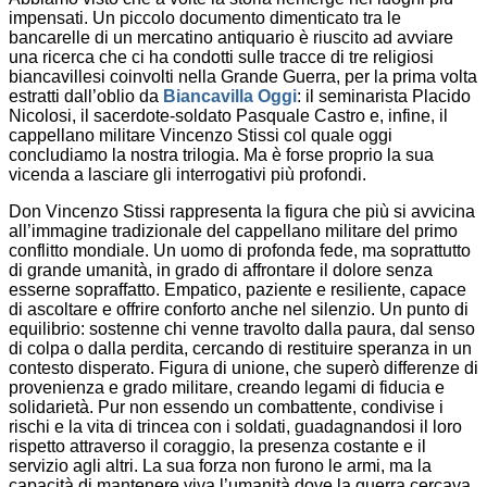
impensati. Un piccolo documento dimenticato tra le
bancarelle di un mercatino antiquario è riuscito ad avviare
una ricerca che ci ha condotti sulle tracce di tre religiosi
biancavillesi coinvolti nella Grande Guerra, per la prima volta
estratti dall’oblio da
Biancavilla Oggi
: il seminarista Placido
Nicolosi, il sacerdote-soldato Pasquale Castro e, infine, il
cappellano militare Vincenzo Stissi col quale oggi
concludiamo la nostra trilogia. Ma è forse proprio la sua
vicenda a lasciare gli interrogativi più profondi.
Don Vincenzo Stissi rappresenta la figura che più si avvicina
all’immagine tradizionale del cappellano militare del primo
conflitto mondiale. Un uomo di profonda fede, ma soprattutto
di grande umanità, in grado di affrontare il dolore senza
esserne sopraffatto. Empatico, paziente e resiliente, capace
di ascoltare e offrire conforto anche nel silenzio. Un punto di
equilibrio: sostenne chi venne travolto dalla paura, dal senso
di colpa o dalla perdita, cercando di restituire speranza in un
contesto disperato. Figura di unione, che superò differenze di
provenienza e grado militare, creando legami di fiducia e
solidarietà. Pur non essendo un combattente, condivise i
rischi e la vita di trincea con i soldati, guadagnandosi il loro
rispetto attraverso il coraggio, la presenza costante e il
servizio agli altri. La sua forza non furono le armi, ma la
capacità di mantenere viva l’umanità dove la guerra cercava