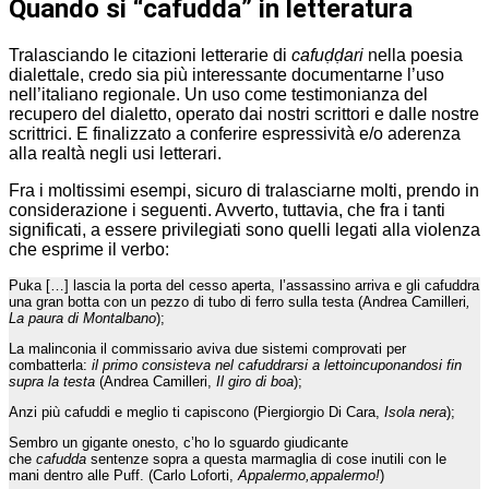
Quando si “cafudda” in letteratura
Tralasciando le citazioni letterarie di
cafuḍḍari
nella poesia
dialettale, credo sia più interessante documentarne l’uso
nell’italiano regionale. Un uso come testimonianza del
recupero del dialetto, operato dai nostri scrittori e dalle nostre
scrittrici. E finalizzato a conferire espressività e/o aderenza
alla realtà negli usi letterari.
Fra i moltissimi esempi, sicuro di tralasciarne molti, prendo in
considerazione i seguenti. Avverto, tuttavia, che fra i tanti
significati, a essere privilegiati sono quelli legati alla violenza
che esprime il verbo:
Puka […] lascia la porta del cesso aperta, l’assassino arriva e gli cafuddra
una gran botta con un pezzo di tubo di ferro sulla testa (Andrea Camilleri
,
La paura di Montalbano
);
La malinconia il commissario aviva due sistemi comprovati per
combatterla:
il primo consisteva nel cafuddrarsi a lettoincuponandosi fin
supra la testa
(Andrea Camilleri,
Il giro di boa
);
Anzi più cafuddi e meglio ti capiscono (Piergiorgio Di Cara,
Isola nera
);
Sembro un gigante onesto, c’ho lo sguardo giudicante
che
cafudda
sentenze sopra a questa marmaglia di cose inutili con le
mani dentro alle Puff. (Carlo Loforti,
Appalermo,appalermo!
)