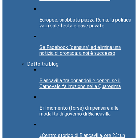
Europee, snobbata piazza Roma: la politica
va in sale festa e case private
Se Facebook “censura” ed elimina una
notizia di cronaca: a noi è successo
Detto tra blog
Biancavilla tra coriandoli e ceneri: se il
Carnevale fa irruzione nella Quaresima
È il momento (forse) di ripensare alle
modalità di governo di Biancavilla
«Centro storico di Biancavilla, ore 23: un