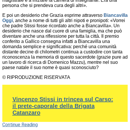
magistrale e a iniziare la carriera di insegnante. Era una
persona che si prendeva cura degli altri».
E poi un desiderio che Grazia esprime attraverso
Biancavilla
Oggi
, anche a nome di tutti gli altri nipoti e pronipoti: «Vorrei
che padre Stissi fosse ricordato anche a Biancavilla». Un
desiderio che nasce dal cuore di una famiglia, ma che può
diventare anche una riflessione per tutta la città. Il premio
conferito a Gallico consegna infatti a Biancavilla una
domanda semplice e significativa: perché una comunità
distante decine di chilometri continua a custodire con tanta
riconoscenza la memoria di questo sacerdote (grazie pure ad
un lavoro di ricerca di Domenico Mazzu), mentre nel suo
paese natale il suo nome è quasi sconosciuto?
© RIPRODUZIONE RISERVATA
Vincenzo Stissi in trincea sul Carso:
il prete-caporale della Brigata
Catanzaro
Continue Reading