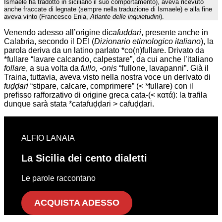
Ismaele ha tradotto in siciliano il suo comportamento), aveva ricevuto
anche fraccate di legnate (sempre nella traduzione di Ismaele) e alla fine
aveva vinto (Francesco Enia,
Atlante delle inquietudini
).
Venendo adesso all’origine di
cafuḍḍari
, presente anche in
Calabria, secondo il DEI (
Dizionario etimologico italiano
), la
parola deriva da un latino parlato *co(n)fullare. Drivato da
*fullare “lavare calcando, calpestare”, da cui anche l’italiano
follare
, a sua volta da
fullo, -onis
“fullone, lavapanni”. Già il
Traina, tuttavia, aveva visto nella nostra voce un derivato di
fuḍḍari
“stipare, calcare, comprimere” (< *fullare) con il
prefisso rafforzativo di origine greca cata-(< κατά): la trafila
dunque sarà stata *catafuḍḍari > cafuḍḍari.
ALFIO LANAIA
La Sicilia dei cento dialetti
Le parole raccontano
ACQUISTA ADESSO