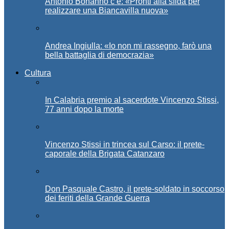
Antonio Bonanno c’è: «Pronti alla sfida per
realizzare una Biancavilla nuova»
Andrea Ingiulla: «Io non mi rassegno, farò una
bella battaglia di democrazia»
Cultura
In Calabria premio al sacerdote Vincenzo Stissi,
77 anni dopo la morte
Vincenzo Stissi in trincea sul Carso: il prete-
caporale della Brigata Catanzaro
Don Pasquale Castro, il prete-soldato in soccorso
dei feriti della Grande Guerra