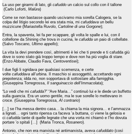
La uso per girarmi di lato, gli
cafuddo
un calcio sul collo con il tallone
(Carlo Loforti,
Malùra
)
Come se non bastasse quando uscivamo mia sorella Calogera, se la
colpa del litigio secondo lei era stata mia, mi
cafuddava
un bellu
muzzicune (Mariastella Ruvolo,
Cartoline di una Gorgone
);
Entra, la spaventa, lei fa per scappare, gli volta le spalle e lui, con il
coltellone da Shining che trova in cucina, le
cafudda
un paio di coltellate.
(Salvo Toscano,
Ultimo appello
);
La vita la devi prendere così, altrimenti è lei che ti prende e ti cafudda giù
dove io sono stato già troppo tempo e dove non ha più voglia di stare.
(Enzo Abbate, Claudio Fava,
Centoventisei
);
I due figli li sgridava per qualsiasi scemenza, e certe
volte
cafuddava
all’urbina. Il maschio si assoggettò, accettando ogni
prepotenza; idda no, non sopportava di sottostare alla famigghia.
(Giuseppina Torregrossa,
Il sanguinaccio dell’Immacolata
);
“Lo vedi che mi
cafudda
?” “Ave Maria…” continuò lui e le diede un buffetto
sulla guancia. Era un uomo gentile, ma le sue sorelle lo mettevano in
croce. (Giuseppina Torregrossa,
Al contrario
)
[…] se l’ha messa dentro casa… la chiama la mia signora… e l’ammazza
a lignati… ogni tanto ripensa ca faceva ’a buttana, ci viene la gelosia e
ci
cafudda
tante di quelle legnate che una vorta mi chiamò e l’ho dovuta
portare ’o spitali […] (Maria Tronca,
Rosanero
).
Antonio, che non era marxista né antimarxista, aveva
cafuddato
(così