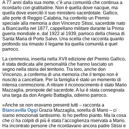
A 77 anni dalla sua morte, c’è una comunità che continua a
ricordarlo con gratitudine. Non è quella dove nacque, ma
quella dove esercitò il suo ministero sacerdotale. Gallico,
alle porte di Reggio Calabria, ha conferito un Premio
speciale alla memoria a don Vincenzo Stissi, sacerdote nato
a Biancavilla nel 1877, cappellano militare durante la Prima
guerra mondiale e, dal 1922 al 1939, parroco della chiesa di
Santa Maria di Porto Salvo. Una scelta che racconta quanto
profondo sia rimasto il legame tra quella comunità e quel
parroco.
La cerimonia, inserita nella XVII edizione del Premio Gallico,
è stata dedicata alle personalità che hanno lasciato un
segno nella storia del territorio. Tra loro, anche don
Vincenzo, a conferma di una memoria che il tempo non è
riuscito a cancellare. Per la famiglia è stato un momento di
intensa commozione. A ritirare il riconoscimento è stato Mario
Mazzaglia, pronipote del sacerdote. A lui è stata consegnata
una targa da don Angelo Battaglia, odierno parroco.
«Anche se non eravamo presenti tutti – racconta a
Biancavilla Oggi
Grazia Mazzaglia, sorella di Mario – ci
siamo emozionati tantissimo. Io ho perfino pianto. Ma la cosa
che ci ha colpiti di più è stata l’accoglienza riservata a Mario.
Ha incontrato persone che ricordavano ancora padre Stissi e