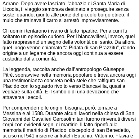
Adrano. Dopo avere lasciato l’abbazia di Santa Maria di
Licodia, il viaggio sembrava destinato a proseguire senza
soste, quando, giunto alle porte del piccolo borgo etneo, il
mulo che trainava il carro si arrestò improvvisamente.
Gli uomini tentarono invano di farlo ripartire. Per alcuni fu
soltanto un episodio curioso. Per i biancavillesi, invece, quel
fatto rappresentò un segno della volontà del santo. Da allora
quel luogo venne chiamato “a Pidata di san Prazzitu”, dando
origine a un legame che ancora oggi continua a essere
custodito dalla comunità.
La leggenda, raccolta anche dall’antropologo Giuseppe
Pitrè, sopravvive nella memoria popolare e trova ancora oggi
una testimonianza concreta nella stele che raffigura san
Placido con lo sguardo rivolto verso Biancavilla, quasi a
vegliare sulla città. È il simbolo di una devozione che
attraversa i secoli.
Per comprenderne le origini bisogna, però, tornare a
Messina e al 1588. Durante alcuni lavori nella chiesa di San
Giovanni dei Cavalieri Gerosolimitani furono rinvenuti diversi
corpi con evidenti segni di martirio. Il fatto riportò alla
memoria il martirio di Placido, discepolo di san Benedetto,
ucciso nel 541 insieme ai fratelli Eutichio, Vittorino, Flavia e