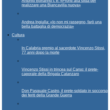
Antonio Bonanno c’è: «Pronti alla sfida per
realizzare una Biancavilla nuova»
Andrea Ingiulla: «Io non mi rassegno, farò una
bella battaglia di democrazia»
Cultura
In Calabria premio al sacerdote Vincenzo Stissi,
77 anni dopo la morte
Vincenzo Stissi in trincea sul Carso: il prete-
caporale della Brigata Catanzaro
Don Pasquale Castro, il prete-soldato in soccorso
dei feriti della Grande Guerra