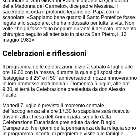
scapolare di San Giovanni Paolo II durante la Quindicina
della Madonna del Carmelo», dice padre Messina. Il
sacerdote ricorda il profondo legame del Papa con lo
scapolare: «Sappiamo bene quanto il Santo Pontefice fosse
legato allo scapolare, che ha indossato per tutta la vita. Non
volle che gli fosse tolto neppure durante il delicato intervento
chirurgico seguito all’attentato in piazza San Pietro, il 13
maggio 1981».
Celebrazioni e riflessioni
Il programma delle celebrazioni inizierà sabato 4 luglio alle
ore 19.00 con la messa, durante la quale gli sposi che
festeggiano il 25° e il 50° anniversario di nozze rinnoveranno
le loro promesse matrimoniali. Domenica 5 luglio, alle ore
9.30, si terrà la Celebrazione presieduta da don Alessio
Fucile.
Martedì 7 luglio è previsto il momento centrale
dell’accoglienza: alle ore 17.30 lo scapolare sarà ricevuto
davanti alla chiesa dell’Annunziata, seguito dalla
Celebrazione Eucaristica presieduta da don Biagio
Campanato. Nei giorni della permanenza della reliquia sono
in programma incontri di preghiera e visite alle famiglie.