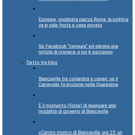
Europee, snobbata piazza Roma: la politica
va in sale festa e case private
Se Facebook “censura” ed elimina una
notizia di cronaca: a noi è successo
Detto tra blog
Biancavilla tra coriandoli e ceneri: se il
Carnevale fa irruzione nella Quaresima
È il momento (forse) di ripensare alle
modalità di governo di Biancavilla
«Centro storico di Biancavilla, ore 23: un