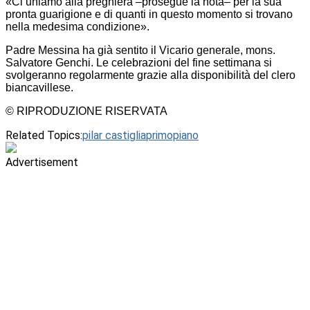
«Ci uniamo alla preghiera –prosegue la nota– per la sua
pronta guarigione e di quanti in questo momento si trovano
nella medesima condizione».
Padre Messina ha già sentito il Vicario generale, mons.
Salvatore Genchi. Le celebrazioni del fine settimana si
svolgeranno regolarmente grazie alla disponibilità del clero
biancavillese.
© RIPRODUZIONE RISERVATA
Related Topics:
pilar castiglia
primopiano
Advertisement