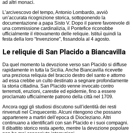
ad altri monaci.
L’arcivescovo del tempo, Antonio Lombardo, avviò
un’accurata ricognizione storica, sottoponendo la
documentazione a papa Sisto V. Dopo il parere favorevole di
una commissione cardinalizia, il Pontefice riconobbe
ufficialmente il ritrovamento delle reliquie. Istituì quindi la
festa della loro “Invenzione”, fissandola al 4 agosto.
Le reliquie di San Placido a Biancavilla
Da quel momento la devozione verso san Placido si diffuse
rapidamente in tutta la Sicilia. Anche Biancavilla ricevette
una preziosa reliquia del braccio destro del santo e attorno
ad essa crebbe un culto destinato a segnare profondamente
la storia cittadina. San Placido venne invocato contro
terremoti, eruzioni, carestie ed epidemie, fino a essere
proclamato ufficialmente patrono della città nel 1709.
Ancora oggi gli studiosi discutono sull’identità dei resti
rinvenuti nel Cinquecento. Alcuni ritengono che possano
appartenere a martiri dell’epoca di Diocleziano. Altri
continuano a identificarli con san Placido e i suoi compagni.
Il dibattito storico resta aperto, mentre la devozione popolare