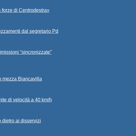
 forze di Centrodestra»
ezzamenti dal segretario Pd
imissioni “sincronizzate”
in mezza Biancavilla
mite di velocità a 40 km/h
dietro ai disservizi