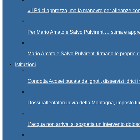
«Il Pd ci apprezza, ma fa manovre per alleanze con
Per Mario Amato e Salvo Pulvirenti… stima e appr
Mario Amato e Salvo Pulvirenti firmano le proprie d
Istituzioni
Condotta Acoset bucata da ignoti, disservizi idrici 
Dossi rallentatori in via della Montagna, imposto li
L’acqua non arriva: si sospetta un intervento doloso 