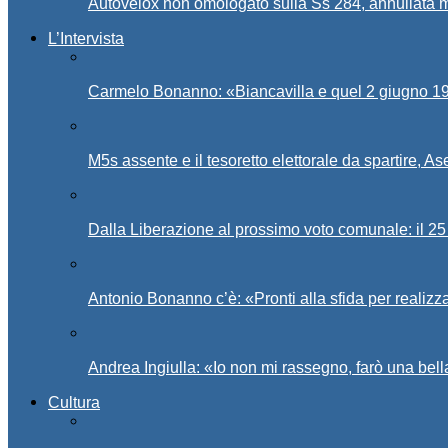
Autovelox non omologato sulla Ss 284, annullata m
L’Intervista
Carmelo Bonanno: «Biancavilla e quel 2 giugno 194
M5s assente e il tesoretto elettorale da spartire, 
Dalla Liberazione al prossimo voto comunale: il 25 
Antonio Bonanno c’è: «Pronti alla sfida per realiz
Andrea Ingiulla: «Io non mi rassegno, farò una bell
Cultura