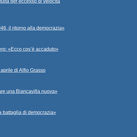
ulta per eccesso di velocità
6, il ritorno alla democrazia»
Asero: «Ecco cos’è accaduto»
aprile di Alfio Grasso
zare una Biancavilla nuova»
a battaglia di democrazia»