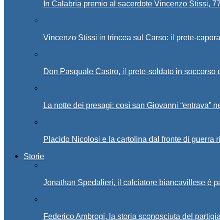
In Calabria premio al sacerdote Vincenzo Stissi, 7
Vincenzo Stissi in trincea sul Carso: il prete-capor
Don Pasquale Castro, il prete-soldato in soccorso d
La notte dei presagi: così san Giovanni “entrava” ne
Placido Nicolosi e la cartolina dal fronte di guerra 
Storie
Jonathan Spedalieri, il calciatore biancavillese è 
Federico Ambrogi, la storia sconosciuta del partigi