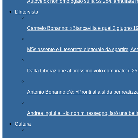
Autovelox non omologato sulla Ss 284, annullata m
L’Intervista
Carmelo Bonanno: «Biancavilla e quel 2 giugno 194
M5s assente e il tesoretto elettorale da spartire, 
Dalla Liberazione al prossimo voto comunale: il 25 
Antonio Bonanno c’è: «Pronti alla sfida per realiz
Andrea Ingiulla: «Io non mi rassegno, farò una bell
Cultura