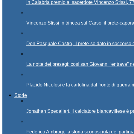
In Calabria premio al sacerdote Vincenzo Stissi, 7
Vincenzo Stissi in trincea sul Carso: il prete-capor
Don Pasquale Castro, il prete-soldato in soccorso d
La notte dei presagi: così san Giovanni “entrava” ne
Placido Nicolosi e la cartolina dal fronte di guerra 
Storie
Jonathan Spedalieri, il calciatore biancavillese è 
Federico Ambrogi, la storia sconosciuta del partigi