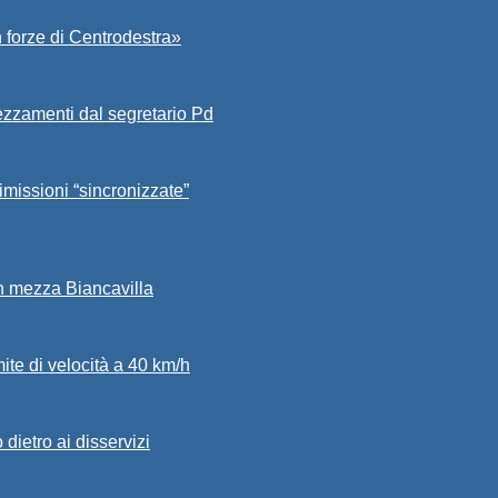
 forze di Centrodestra»
ezzamenti dal segretario Pd
imissioni “sincronizzate”
in mezza Biancavilla
mite di velocità a 40 km/h
dietro ai disservizi