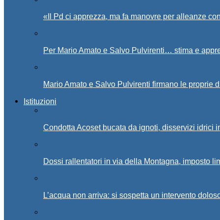
«Il Pd ci apprezza, ma fa manovre per alleanze con
Per Mario Amato e Salvo Pulvirenti… stima e appr
Mario Amato e Salvo Pulvirenti firmano le proprie d
Istituzioni
Condotta Acoset bucata da ignoti, disservizi idrici 
Dossi rallentatori in via della Montagna, imposto li
L’acqua non arriva: si sospetta un intervento doloso 