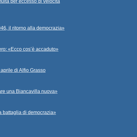
ulta per eccesso di velocità
6, il ritorno alla democrazia»
Asero: «Ecco cos’è accaduto»
aprile di Alfio Grasso
zare una Biancavilla nuova»
a battaglia di democrazia»