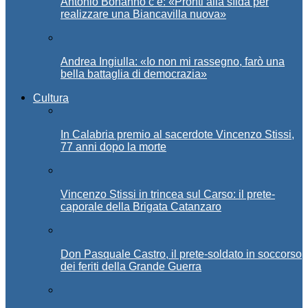
Antonio Bonanno c’è: «Pronti alla sfida per
realizzare una Biancavilla nuova»
Andrea Ingiulla: «Io non mi rassegno, farò una
bella battaglia di democrazia»
Cultura
In Calabria premio al sacerdote Vincenzo Stissi,
77 anni dopo la morte
Vincenzo Stissi in trincea sul Carso: il prete-
caporale della Brigata Catanzaro
Don Pasquale Castro, il prete-soldato in soccorso
dei feriti della Grande Guerra