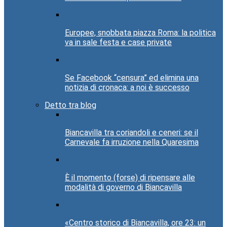
Europee, snobbata piazza Roma: la politica
va in sale festa e case private
Se Facebook “censura” ed elimina una
notizia di cronaca: a noi è successo
Detto tra blog
Biancavilla tra coriandoli e ceneri: se il
Carnevale fa irruzione nella Quaresima
È il momento (forse) di ripensare alle
modalità di governo di Biancavilla
«Centro storico di Biancavilla, ore 23: un