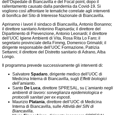
dell’Ospedale di Biancavilla e del Focal point, dopo il
rallentamento causato dalla pandemia da Covid-19. Si
vogliono così affrontare le tematiche correlate agli interventi
di bonifica del Sito di Interesse Nazionale di Biancavilla.
Apriranno i lavori il sindaco di Biancavilla, Antonio Bonanno;
il direttore sanitario Antonino Rapisarda; il direttore del
Dipartimento di Prevenzione, Antonio Leonardi; il direttore
dell’UOC Igiene Ambienti di Vita, Rosa Rita Lo Faro; il
segretario provinciale della Fimmg, Domenico Grimaldi; il
dirigente responsabile dell’UOC Formazione, Patrizia
Settanni; il direttore del Distretto sanitario di Adrano, Alba
Longo.
Il programma prevede successivamente gli interventi di:
Salvatore
Spadaro
, dirigente medico dell’UOC di
Medicina Interna di Biancavilla, sugli
Effetti biologici
dell’amianto
.
Santo
De Luca
, direttore SPRESAL, su
L’amianto negli
ambienti di lavoro: sorveglianza epidemiologica e
protocolli sanitari per ex esposti
.
Maurizio
Platania
, direttore dell’UOC di Medicina
Interna di Biancavilla, sulle
Attività del SIN di
Biancavilla
.