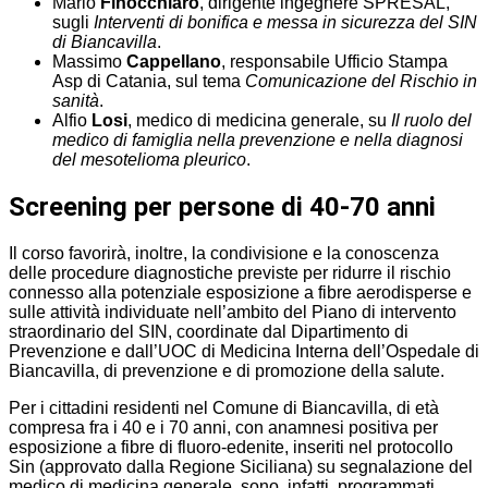
Mario
Finocchiaro
, dirigente ingegnere SPRESAL,
sugli
Interventi di bonifica e messa in sicurezza del SIN
di Biancavilla
.
Massimo
Cappellano
, responsabile Ufficio Stampa
Asp di Catania, sul tema
Comunicazione del Rischio in
sanità
.
Alfio
Losi
, medico di medicina generale, su
Il ruolo del
medico di famiglia nella prevenzione e nella diagnosi
del mesotelioma pleurico
.
Screening per persone di 40-70 anni
Il corso favorirà, inoltre, la condivisione e la conoscenza
delle procedure diagnostiche previste per ridurre il rischio
connesso alla potenziale esposizione a fibre aerodisperse e
sulle attività individuate nell’ambito del Piano di intervento
straordinario del SIN, coordinate dal Dipartimento di
Prevenzione e dall’UOC di Medicina Interna dell’Ospedale di
Biancavilla, di prevenzione e di promozione della salute.
Per i cittadini residenti nel Comune di Biancavilla, di età
compresa fra i 40 e i 70 anni, con anamnesi positiva per
esposizione a fibre di fluoro-edenite, inseriti nel protocollo
Sin (approvato dalla Regione Siciliana) su segnalazione del
medico di medicina generale, sono, infatti, programmati