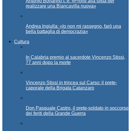
Antonio Bonanno c’è: «Pronti alla sfida per
realizzare una Biancavilla nuova»
Andrea Ingiulla: «Io non mi rassegno, farò una
bella battaglia di democrazia»
Cultura
In Calabria premio al sacerdote Vincenzo Stissi,
77 anni dopo la morte
Vincenzo Stissi in trincea sul Carso: il prete-
caporale della Brigata Catanzaro
Don Pasquale Castro, il prete-soldato in soccorso
dei feriti della Grande Guerra