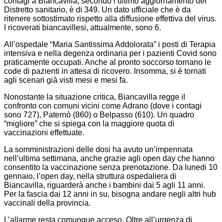
contagi a Biancavilla, secondo l’ultimo aggiornamento del
Distretto sanitario, è di 349. Un dato ufficiale che è da
ritenere sottostimato rispetto alla diffusione effettiva del virus.
I ricoverati biancavillesi, attualmente, sono 6.
All’ospedale “Maria Santissima Addolorata” i posti di Terapia
intensiva e nella degenza ordinaria per i pazienti Covid sono
praticamente occupati. Anche al pronto soccorso tornano le
code di pazienti in attesa di ricovero. Insomma, si è tornati
agli scenari già visti mesi e mesi fa.
Nonostante la situazione critica, Biancavilla regge il
confronto con comuni vicini come Adrano (dove i contagi
sono 727), Paternò (860) o Belpasso (610). Un quadro
“migliore” che si spiega con la maggiore quota di
vaccinazioni effettuate.
La somministrazioni delle dosi ha avuto un’impennata
nell’ultima settimana, anche grazie agli open day che hanno
consentito la vaccinazione senza prenotazione. Da lunedi 10
gennaio, l’open day, nella struttura ospedaliera di
Biancavilla, riguarderà anche i bambini dai 5 agli 11 anni.
Per la fascia dai 12 anni in su, bisogna andare negli altri hub
vaccinali della provincia.
L’allarme resta comunque acceso. Oltre all’urgenza di