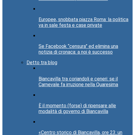
Europee, snobbata piazza Roma: la politica
va in sale festa e case private
Se Facebook “censura” ed elimina una
notizia di cronaca: a noi è successo
Detto tra blog
Biancavilla tra coriandoli e ceneri: se il
Carnevale fa irruzione nella Quaresima
È il momento (forse) di ripensare alle
modalità di governo di Biancavilla
«Centro storico di Biancavilla, ore 23: un