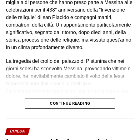
migliaia di persone che hanno preso parte a Messina alle
celebrazioni per il 438° anniversario della “Invenzione
delle reliquie” di san Placido e compagni martiri,
compatroni della città. Un appuntamento particolarmente
significativo, segnato dal ritorno, dopo dieci anni, della
storica processione delle reliquie, ma vissuto quest’anno
in un clima profondamente diverso.
La tragedia del crollo del palazzo di Pistunina che nei
giorni scorsi ha sconvolto Messina, provocando vittime e
dolore, ha inevitabilmente cambiato il volto della festa.
Sono stati annullati i fuochi d’artificio e
l’accompagnamento bandistico, lasciando spazio a una
celebrazione sobria, raccolta e carica di emozione.
CONTINUE READING
Durante la processione, partita dalla Chiesa
Gerosolimitana di San Giovanni di Malta, si sono levate
intense preghiere per le vittime, per le loro famiglie e per i
soccorritori ancora impegnati nelle operazioni successive
CHIESA
al disastro.