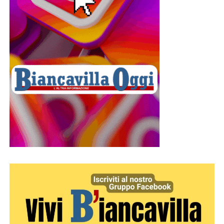
comunità. Un filo fatto di fede, memoria e tradizione che,
quest’anno più che mai, ha trovato espressione in una
celebrazione vissuta nel silenzio, nella preghiera e nella
solidarietà verso una città ferita.
© RIPRODUZIONE RISERVATA