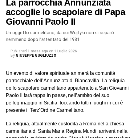
La parrocchia Annunziata
Il corteo ha quindi raggiunto la Basilica Cattedrale, dove
accoglie lo scapolare di Papa
mons. Santo Rocco Gangemi, nunzio apostolico in
Giovanni Paolo II
Serbia, ha presieduto la solenne celebrazione eucaristica
alla presenza dei fedeli, delle delegazioni, dei circoli e
Un oggetto carmelitano, da cui Wojtyła non si separò
delle confraternite provenienti da diverse realtà della
nemmeno dopo l’attentato del 1981
Sicilia. Tra queste, anche quella di Biancavilla, la cui
Published
1 mese ago
on
1 Luglio 2026
presenza non rappresenta soltanto un gesto di devozione,
By
GIUSEPPE GUGLIUZZO
ma rinnova un legame antico che affonda le proprie radici
nella storia e nella tradizione popolare.
Un evento di valore spirituale animerà la comunità
parrocchiale dell’Annunziata di Biancavilla. La reliquia
San Placido tra devozione e
dello scapolare carmelitano appartenuto a San Giovanni
leggenda
Paolo II farà tappa in paese, nell’ambito del suo
pellegrinaggio in Sicilia, toccando tutti i luoghi in cui è
Secondo una leggenda tramandata nei secoli, infatti, il
presente il Terz’Ordine Carmelitano.
carro che trasportava le reliquie di san Placido non
La reliquia, attualmente custodita a Roma nella chiesa
avrebbe mai dovuto fermarsi a Biancavilla. La sua
carmelitana di Santa Maria Regina Mundi, arriverà nella
destinazione era Adrano. Dopo avere lasciato l’abbazia di