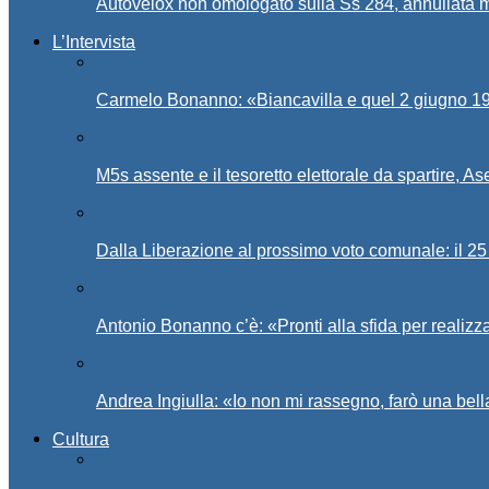
Autovelox non omologato sulla Ss 284, annullata m
L’Intervista
Carmelo Bonanno: «Biancavilla e quel 2 giugno 194
M5s assente e il tesoretto elettorale da spartire, 
Dalla Liberazione al prossimo voto comunale: il 25 
Antonio Bonanno c’è: «Pronti alla sfida per realiz
Andrea Ingiulla: «Io non mi rassegno, farò una bell
Cultura