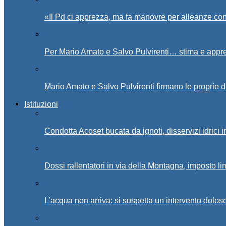
«Il Pd ci apprezza, ma fa manovre per alleanze con
Per Mario Amato e Salvo Pulvirenti… stima e appr
Mario Amato e Salvo Pulvirenti firmano le proprie d
Istituzioni
Condotta Acoset bucata da ignoti, disservizi idrici 
Dossi rallentatori in via della Montagna, imposto li
L’acqua non arriva: si sospetta un intervento doloso 