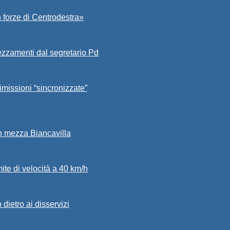
 forze di Centrodestra»
ezzamenti dal segretario Pd
imissioni “sincronizzate”
in mezza Biancavilla
mite di velocità a 40 km/h
dietro ai disservizi