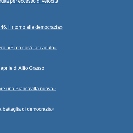
ulta per eccesso di velocità
6, il ritorno alla democrazia»
Asero: «Ecco cos’è accaduto»
aprile di Alfio Grasso
zare una Biancavilla nuova»
a battaglia di democrazia»