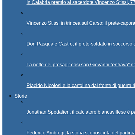
In Calabria premio al sacerdote Vincenzo Stissi, 7
Vincenzo Stissi in trincea sul Carso: il prete-capor
Don Pasquale Castro, il prete-soldato in soccorso d
La notte dei presagi: così san Giovanni “entrava” ne
Placido Nicolosi e la cartolina dal fronte di guerra 
Storie
Jonathan Spedalieri, il calciatore biancavillese è 
Federico Ambrogi, la storia sconosciuta del partigi