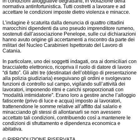
in condizioni alloggiative degradanti, in violazione della
normativa antinfortunistica. Tutti costretti a lavorare e ad
accettare le condizioni imposte dietro violenza e minacce.
L’indagine è scaturita dalla denuncia di quattro cittadini
marocchini dipendenti da uno pseudo imprenditore rumeno,
sostenuti dall’associazione Penelope, sulle cui dichiarazioni
hanno avuto origine gli accertamenti a riscontro da parte dei
militari del Nucleo Carabinieri Ispettorato del Lavoro di
Catania.
In particolare, uno dei soggetti indagati, ora ai domiciliari con
braccialetto elettronico, ricopriva il ruolo di datore di lavoro
“di fatto”. Gli altri tre (destinatari dell’obbligo di presentazione
alla polizia giudiziaria) eseguivano gli ordini e svolgevano
funzioni di controllo sul campo, vigilando sull’attività dei
lavoratori, imponendo ritmi e carichi sproporzionati con
“modalità intimidatorie”. Erano loro a gestire anche l’alloggio
fatiscente (privo di luce e acqua) imposto ai lavoratori,
trattenendone le somme relative all’affitto dal salario e
minacciando gli stessi di allontanarli se non avessero
accettato tali condizioni, contribuendo così a mantenere le
condizioni di sfruttamento e dipendenza economica e
abitativa.
© RIPRODUZIONE RISERVATA