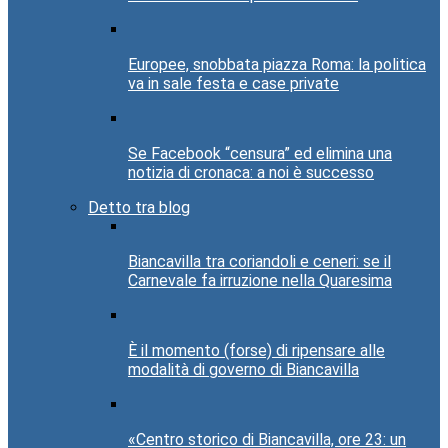
Europee, snobbata piazza Roma: la politica
va in sale festa e case private
Se Facebook “censura” ed elimina una
notizia di cronaca: a noi è successo
Detto tra blog
Biancavilla tra coriandoli e ceneri: se il
Carnevale fa irruzione nella Quaresima
È il momento (forse) di ripensare alle
modalità di governo di Biancavilla
«Centro storico di Biancavilla, ore 23: un