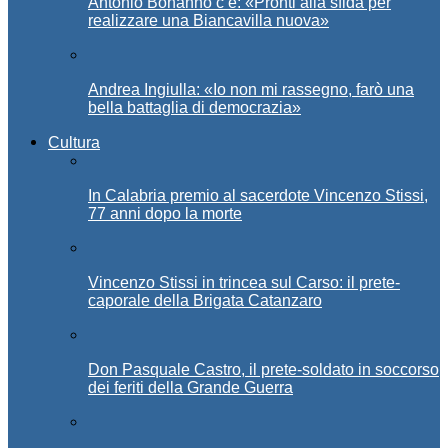
Antonio Bonanno c’è: «Pronti alla sfida per
realizzare una Biancavilla nuova»
Andrea Ingiulla: «Io non mi rassegno, farò una
bella battaglia di democrazia»
Cultura
In Calabria premio al sacerdote Vincenzo Stissi,
77 anni dopo la morte
Vincenzo Stissi in trincea sul Carso: il prete-
caporale della Brigata Catanzaro
Don Pasquale Castro, il prete-soldato in soccorso
dei feriti della Grande Guerra