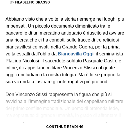
By
FILADELFIO GRASSO
La figura di
Vincenzo Stissi
l’abbiamo tracciata sulle
pagine di
Biancavilla Oggi
, nell’ambito di una ricerca sui
Abbiamo visto che a volte la storia riemerge nei luoghi più
sacerdoti biancavillesi che hanno partecipato alla Grande
impensati. Un piccolo documento dimenticato tra le
Guerra. Un racconto in tre puntate che ha sottratto
bancarelle di un mercatino antiquario è riuscito ad avviare
dall’oblio quei preti-soldato (oltre a Stissi, anche
Placido
una ricerca che ci ha condotti sulle tracce di tre religiosi
Nicolosi
e
Pasquale Castro
), che vissero l’esperienza
biancavillesi coinvolti nella Grande Guerra, per la prima
della trincea.
volta estratti dall’oblio da
Biancavilla Oggi
: il seminarista
Placido Nicolosi, il sacerdote-soldato Pasquale Castro e,
Religioso carmelitano prima e poi sacerdote del clero
infine, il cappellano militare Vincenzo Stissi col quale
secolare, Stissi attraversò alcune delle pagine più
oggi concludiamo la nostra trilogia. Ma è forse proprio la
drammatiche del Novecento. Finita la guerra, seppe
sua vicenda a lasciare gli interrogativi più profondi.
conquistare l’affetto della comunità di Gallico, alla quale
dedicò tanti anni del proprio ministero sacerdotale e dove
Don Vincenzo Stissi rappresenta la figura che più si
ricostruì la chiesa parrocchiale, distrutta dal terremoto del
avvicina all’immagine tradizionale del cappellano militare
1908. Morì a Biancavilla nel 1949.
del primo conflitto mondiale. Un uomo di profonda fede,
ma soprattutto di grande umanità, in grado di affrontare il
«Anche Biancavilla ricordi
dolore senza esserne sopraffatto. Empatico, paziente e
CONTINUE READING
padre Stissi»
resiliente, capace di ascoltare e offrire conforto anche nel