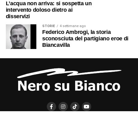
L’acqua non arriva: si sospetta un
intervento doloso dietro ai
disservizi
STORIE
4 settimane ago
Federico Ambrogi, la storia
sconosciuta del partigiano eroe di
Biancavilla
Placido Nicolosi e la cartolina dal
fronte di guerra, oltre un secolo
dopo
CHI SIAMO
CONTATTI
NERO SU BIANCO EDIZIONI
DICHIARAZIONE SULLA PRIVACY (UE)