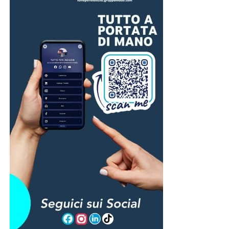
Brigata Catanzaro
armi e nominato cappellano militare con il grado di
caporal maggiore presso la XII Compagnia di Sanità.
Successivamente fu assegnato alla Brigata Catanzaro (i
suoi familiari chiamarono il corpo di appartenenza Brigata
D’Annunzio), una delle unità più celebri, decorate e
controverse del Regio Esercito. I suoi soldati
combatterono nei settori più duri del Carso, pagando un
tributo altissimo di vite umane. La brigata è ricordata
anche per il drammatico ammutinamento di Santa Maria
la Longa, nel luglio 1917, quando uomini ormai stremati
da mesi di combattimenti si ribellarono all’ordine di
tornare immediatamente in linea. La repressione fu
durissima: ventotto militari vennero fucilati. Nonostante
quella tragica pagina, la Brigata Catanzaro continuò a
distinguersi per il valore dimostrato in battaglia, ricevendo
importanti decorazioni al valor militare.
Essere cappellano di una brigata simile significava molto
più che celebrare la Messa. Voleva dire condividere la