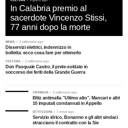
CULTURA
6 giorni ago
Le fonti ricordano che seguì la Brigata con coraggio e
In Calabria premio al
dedizione, ricevendo gli encomi dei superiori e
sacerdote Vincenzo Stissi,
l’onorificenza di Cavaliere della Corona d’Italia. Eppure,
77 anni dopo la morte
dopo aver ricostruito date, incarichi e riconoscimenti, resta
qualcosa che gli archivi non riescono a raccontare. Il
silenzio. È il silenzio di una generazione che tornò dalla
NEWS
2 settimane ago
guerra portando dentro di sé esperienze troppo dolorose
Disservizi elettrici, indennizzo in
bolletta: ecco cosa fare per ottenerlo
per essere facilmente condivise. Le carte militari
registrano gli spostamenti. Le decorazioni attestano il
CULTURA
2 settimane ago
Don Pasquale Castro, il prete-soldato in
valore. Ma raramente queste cose lasciano intravedere
soccorso dei feriti della Grande Guerra
ciò che quei sacerdoti videro, ascoltarono e custodirono
nella propria memoria.
CRONACA
2 settimane ago
Maestro elementare e parroco
Blitz antimafia “Ultimo atto”, Mancari e altri
10 imputati condannati in Appello
in Calabria
ISTITUZIONI
1 mese ago
Servizio idrico, Bonanno e gli altri sindaci
Don Vincenzo sopravvisse al conflitto. Nel 1919 conseguì
stracciano il contratto con la Sie
a Catania il diploma di maestro elementare e, nello stesso