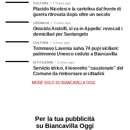
CULTURA
1 mese ago
anno, vide finalmente realizzarsi il desiderio che coltivava
Placido Nicolosi e la cartolina dal fronte di
da tempo: entrare nel clero secolare. Fu l’arcivescovo
guerra ritrovata dopo oltre un secolo
carmelitano di Reggio Calabria, Camillo Rinaldo
CRONACA
2 mesi ago
Rousset, ad accoglierlo nella propria diocesi,
Omicido Andolfi, si va in Appello: revocati i
destinandolo come vicario alla parrocchia di Chorio di
domiciliari per Santangelo
San Lorenzo.
CULTURA
2 mesi ago
Tommaso Lavenia salva 74 pupi siciliani:
Il 14 dicembre 1922 venne nominato
parroco della chiesa
patrimonio Unesco ceduto a Biancavilla
di Santa Maria di Porto Salvo a Gallico Marina
. Qui lo
ISTITUZIONI
2 mesi ago
raggiunse anche la sorella Rosa, che da Biancavilla si
Servizio idrico, il tesoretto “cauzionale” del
trasferì accanto a lui. Per molti anni affiancò al ministero
Comune da rimborsare ai cittadini
sacerdotale l’insegnamento nelle scuole elementari,
MORE SOLO SU BIANCAVILLA OGGI
conquistando la stima delle famiglie e dedicandosi alla
ricostruzione della comunità dopo il devastante terremoto
del 1908. Il suo nome resta infatti legato anche alla
rinascita della chiesa parrocchiale di Gallico.
Per la tua pubblicità
Il ritorno a Biancavilla
su Biancavilla Oggi