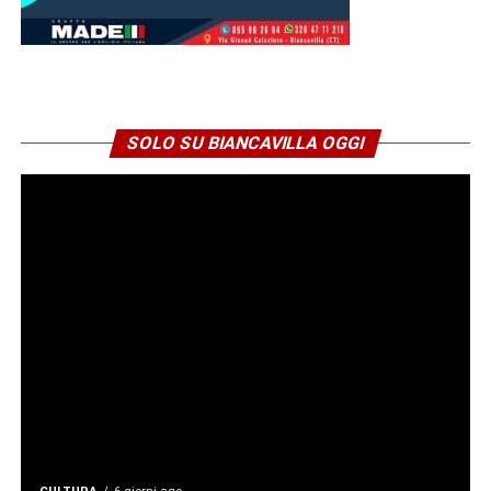
vita dei soldati. Dormire negli stessi ricoveri. Attraversare
le stesse trincee. Esporsi allo stesso fuoco. Visitare gli
ospedaletti da campo, assistere i feriti, confortare i
morenti, raccoglierne le ultime parole e trasformarle in
lettere destinate alle famiglie.
SOLO SU BIANCAVILLA OGGI
Di don Vincenzo ci è giunta proprio una di queste lettere.
È indirizzata ai familiari di un sottotenente morto sotto una
“scheggia nemica”. Più che una comunicazione ufficiale,
sembra una mano tesa verso chi è rimasto a casa. Don
Vincenzo racconta gli ultimi istanti dell’ufficiale,
rassicurando i suoi cari che quel giovane rimase
cosciente fino alla fine e che si spense serenamente,
“come un angelo” e adesso “giace sepolto in mesta
sepoltura”. È forse il documento che più di ogni altro
restituisce il volto umano del suo ministero al fronte.
Cavaliere della Corona d’Italia