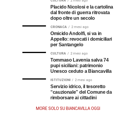
al
CULTURA
2 mesi ago
al
fare
soccorso
Placido Nicolosi e la cartolina
prete
per
dei
dal fronte di guerra ritrovata
sacerdote
biancavillese,
ottenerlo
feriti
dopo oltre un secolo
ricordato
della
Vincenzo
per
CRONACA
2 mesi ago
Grande
Omicido Andolfi, si va in
il
Guerra
Appello: revocati i domiciliari
Stissi,
suo
per Santangelo
impegno
77
di
CULTURA
2 mesi ago
parroco
Tommaso Lavenia salva 74
pupi siciliani: patrimonio
anni
Unesco ceduto a Biancavilla
dopo
ISTITUZIONI
2 mesi ago
Servizio idrico, il tesoretto
“cauzionale” del Comune da
la
rimborsare ai cittadini
morte
MORE SOLO SU BIANCAVILLA OGGI