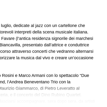
 luglio, dedicate al jazz con un cartellone che
utorevoli interpreti della scena musicale italiana.
le Favare (l’antica residenza signorile dei marchesi
 Biancavilla, presentato dall’attrice e conduttrice
rcorso attraverso concerti che vedranno alternarsi
alorizzare la musica dal vivo e creare un’occasione
o Rosini e Marco Armani con lo spettacolo “Due
nd, l’Andrea Beneventano Trio con la
Maurizio Giammarco, di Pietro Leveratto al
ria, e il concerto del Dino Rubino Quartet.
lasciarsi accompagnare, sera dopo sera, da artisti