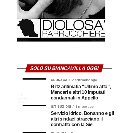
SOLO SU BIANCAVILLA OGGI
CRONACA
2 settimane ago
NEWS
CULTURA
Disservizi
Don
Blitz antimafia “Ultimo atto”,
2
2
settimane
settimane
Mancari e altri 10 imputati
CULTURA
In
elettrici,
Pasquale
ago
ago
La
6
condannati in Appello
giorni
indennizzo
Castro,
comunità
ago
Calabria
in
il
ISTITUZIONI
1 mese ago
di
Servizio idrico, Bonanno e gli
bolletta:
prete-
Gallico
altri sindaci stracciano il
premio
ecco
soldato
rende
contratto con la Sie
omaggio
cosa
in