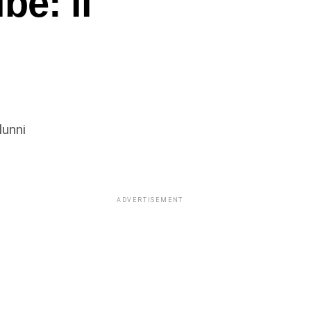
be: il
lunni
ADVERTISEMENT