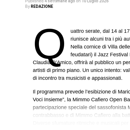
Published
4 settimane ago
on
10 Luglio 2026
By
REDAZIONE
Q
uattro serate, dal 14 al 17
riunisce alcuni tra i più a
Nella cornice di Villa del
feudatari) il Jazz Festival
Claudia D’Amico, offrirà al pubblico un pe
artisti di primo piano. Un unico intento: v
di incontro tra musicisti e appassionati.
Il programma prevede l’esibizione di Mari
Voci Insieme”, la Mimmo Cafiero Open Ba
partecipazione speciale del sassofonista 
contrabbasso e di Mimmo Cafiero alla batte
Diverse sfumature ritmiche e musicali per 