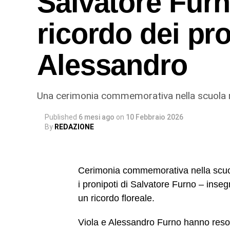
Salvatore Furno
ricordo dei pro
Alessandro
Una cerimonia commemorativa nella scuola med
Published
6 mesi ago
on
10 Febbraio 2026
By
REDAZIONE
Cerimonia commemorativa nella scuola 
i pronipoti di Salvatore Furno – inse
un ricordo floreale.
Viola e Alessandro Furno hanno reso o