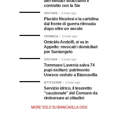
altri sindaci stracciano il
premio
ecco
soldato
rende
contratto con la Sie
omaggio
cosa
in
al
CULTURA
2 mesi ago
al
fare
soccorso
Placido Nicolosi e la cartolina
prete
per
dei
dal fronte di guerra ritrovata
sacerdote
biancavillese,
ottenerlo
feriti
dopo oltre un secolo
ricordato
della
Vincenzo
per
CRONACA
2 mesi ago
Grande
Omicido Andolfi, si va in
il
Guerra
Appello: revocati i domiciliari
Stissi,
suo
per Santangelo
impegno
77
di
CULTURA
2 mesi ago
parroco
Tommaso Lavenia salva 74
pupi siciliani: patrimonio
anni
Unesco ceduto a Biancavilla
dopo
ISTITUZIONI
2 mesi ago
Servizio idrico, il tesoretto
“cauzionale” del Comune da
la
rimborsare ai cittadini
morte
MORE SOLO SU BIANCAVILLA OGGI