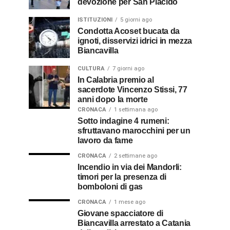
devozione per San Placido
ISTITUZIONI
5 giorni ago
Condotta Acoset bucata da
ignoti, disservizi idrici in mezza
Biancavilla
CULTURA
7 giorni ago
In Calabria premio al
sacerdote Vincenzo Stissi, 77
anni dopo la morte
CRONACA
1 settimana ago
Sotto indagine 4 rumeni:
sfruttavano marocchini per un
lavoro da fame
CRONACA
2 settimane ago
Incendio in via dei Mandorli:
timori per la presenza di
bomboloni di gas
CRONACA
1 mese ago
Giovane spacciatore di
Biancavilla arrestato a Catania