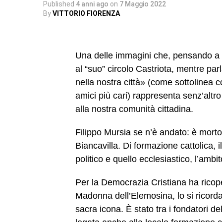
Published
4 anni ago
on
7 Maggio 2022
By
VITTORIO FIORENZA
Una delle immagini che, pensando a lu
al “suo” circolo Castriota, mentre par
nella nostra città» (come sottolinea 
amici più cari) rappresenta senz’altro
alla nostra comunità cittadina.
Filippo Mursia se n’è andato: è morto
Biancavilla. Di formazione cattolica, 
politico e quello ecclesiastico, l’ambi
Per la Democrazia Cristiana ha ricope
Madonna dell’Elemosina, lo si ricorda
sacra icona. È stato tra i fondatori 