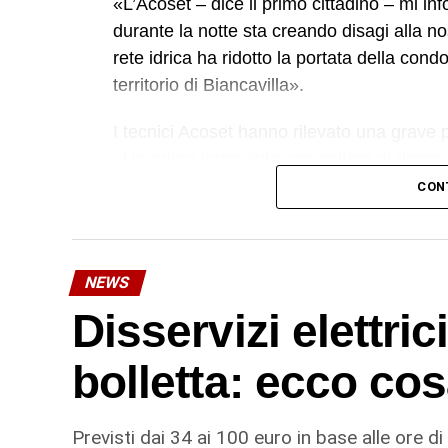
«L’Acoset – dice il primo cittadino – mi in
durante la notte sta creando disagi alla no
rete idrica ha ridotto la portata della co
territorio di Biancavilla».
I tecnici Acoset hanno rilevato una grave pe
«Un primo intervento con collare di riparaz
dell’azienda – a contenere la perdita. I nos
CON
soluzione realmente risolutiva è la sostitu
più impegnativo, ma necessario per garanti
dell’infrastruttura, evitando il rischio di 
NEWS
per la riparazione è complessivamente di 
Disservizi elettric
© RIPRODUZIONE RISERVATA
bolletta: ecco cos
Previsti dai 34 ai 100 euro in base alle ore di