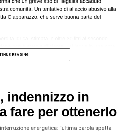
forma che un grave atto di illegalità accaduto
stra comunità. Un tentativo di allaccio abusivo alla
ndotta Ciapparazzo, che serve buona parte del
rdita idrica, stimata in oltre 30 litri al secondo.
ione non è stato sufficiente – si legge in una nota
tri tecnici hanno quindi valutato che l’unica
TINUE READING
zione integrale del tratto danneggiato: un intervento
re un ripristino sicuro e duraturo
nuovi cedimenti a breve termine». Il tempo previsto
24 ore.
i, indennizzo in
a fare per ottenerlo
 interruzione energetica: l’ultima parola spetta