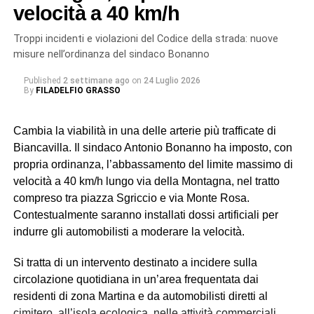
danneggiato: un intervento più impegnativo, ma
velocità a 40 km/h
necessario per garantire un ripristino sicuro e duraturo
dell’infrastruttura, evitando il rischio di nuovi cedimenti a
Troppi incidenti e violazioni del Codice della strada: nuove
breve termine». Il tempo previsto per la riparazione è
misure nell’ordinanza del sindaco Bonanno
complessivamente di 24 ore.
Published
2 settimane ago
on
24 Luglio 2026
By
FILADELFIO GRASSO
© RIPRODUZIONE RISERVATA
Cambia la viabilità in una delle arterie più trafficate di
Biancavilla. Il sindaco Antonio Bonanno ha imposto, con
propria ordinanza, l’abbassamento del limite massimo di
velocità a 40 km/h lungo via della Montagna, nel tratto
compreso tra piazza Sgriccio e via Monte Rosa.
Contestualmente saranno installati dossi artificiali per
indurre gli automobilisti a moderare la velocità.
Si tratta di un intervento destinato a incidere sulla
circolazione quotidiana in un’area frequentata dai
residenti di zona Martina e da automobilisti diretti al
cimitero, all’isola ecologica, nelle attività commerciali