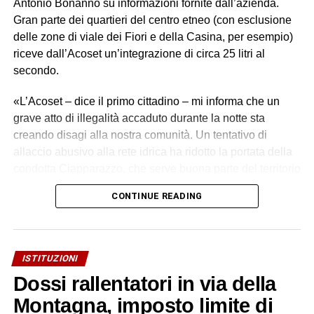
Antonio Bonanno su informazioni fornite dall’azienda.
Gran parte dei quartieri del centro etneo (con esclusione
delle zone di viale dei Fiori e della Casina, per esempio)
riceve dall’Acoset un’integrazione di circa 25 litri al
secondo.
«L’Acoset – dice il primo cittadino – mi informa che un
grave atto di illegalità accaduto durante la notte sta
creando disagi alla nostra comunità. Un tentativo di
allaccio abusivo alla rete idrica ha ridotto la portata della
condotta Ciapparazzo, che serve buona parte del territorio
di Biancavilla».
CONTINUE READING
I tecnici Acoset hanno rilevato una grave perdita idrica,
stimata in oltre 30 litri al secondo. «Un primo intervento
con collare di riparazione non è stato sufficiente – si legge
ISTITUZIONI
in una nota dell’azienda – a contenere la perdita. I nostri
Dossi rallentatori in via della
tecnici hanno quindi valutato che l’unica soluzione
realmente risolutiva è la sostituzione integrale del tratto
Montagna, imposto limite di