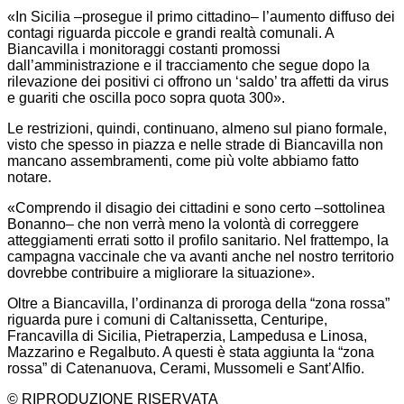
«In Sicilia –prosegue il primo cittadino– l’aumento diffuso dei
contagi riguarda piccole e grandi realtà comunali. A
Biancavilla i monitoraggi costanti promossi
dall’amministrazione e il tracciamento che segue dopo la
rilevazione dei positivi ci offrono un ‘saldo’ tra affetti da virus
e guariti che oscilla poco sopra quota 300».
Le restrizioni, quindi, continuano, almeno sul piano formale,
visto che spesso in piazza e nelle strade di Biancavilla non
mancano assembramenti, come più volte abbiamo fatto
notare.
«Comprendo il disagio dei cittadini e sono certo –sottolinea
Bonanno– che non verrà meno la volontà di correggere
atteggiamenti errati sotto il profilo sanitario. Nel frattempo, la
campagna vaccinale che va avanti anche nel nostro territorio
dovrebbe contribuire a migliorare la situazione».
Oltre a Biancavilla, l’ordinanza di proroga della “zona rossa”
riguarda pure i comuni di Caltanissetta, Centuripe,
Francavilla di Sicilia, Pietraperzia, Lampedusa e Linosa,
Mazzarino e Regalbuto. A questi è stata aggiunta la “zona
rossa” di Catenanuova, Cerami, Mussomeli e Sant’Alfio.
© RIPRODUZIONE RISERVATA