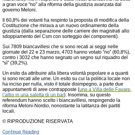
a gran voce “no” alla riforma della giustizia avanzata dal
governo Meloni.
Il 60,8% dei votanti ha respinto la proposta di modifica della
Costituzione che mirava a un nuovo ordinamento della
giustizia (dalla separazione delle carriere dei magistrati allo
sdoppiamento del Csm con sorteggio dei componenti).
Sui 7809 biancavillesi che si sono recati ai seggi nelle
giornate del 22 e 23 marzo, 4703 hanno votato “no” (60,8%),
contro i 3032 che hanno segnato un segno sul riquadro del
“sì” (39,2%).
Un esito da attribuire alla libera volontà popolare e a quanti
si sono recati alle urne. Un esito su cui la politica locale non
ha inciso per nulla, visto il totale disimpegno, a parte due
appuntamenti di aree contrapposte (
uno a Villa delle Favare,
l’altro in una saletta di un bar
). Insomma, su questo
referendum hanno scelto i biancavillesi, respingendo la
riforma Meloni-Nordio, nonostante la latitanza dei partiti
locali.
© RIPRODUZIONE RISERVATA
Continue Reading