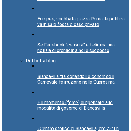
Europee, snobbata piazza Roma: la politica
va in sale festa e case private
Se Facebook “censura” ed elimina una
notizia di cronaca: a noi è successo
Detto tra blog
Biancavilla tra coriandoli e ceneri: se il
Carnevale fa irruzione nella Quaresima
È il momento (forse) di ripensare alle
modalità di governo di Biancavilla
«Centro storico di Biancavilla, ore 23: un