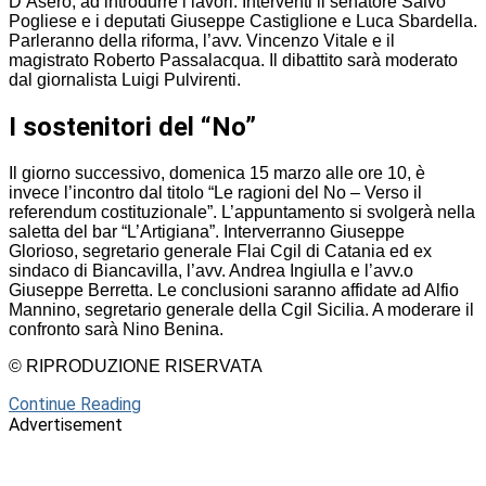
D’Asero, ad introdurre i lavori. Interventi il senatore Salvo
Pogliese e i deputati Giuseppe Castiglione e Luca Sbardella.
Parleranno della riforma, l’avv. Vincenzo Vitale e il
magistrato Roberto Passalacqua. Il dibattito sarà moderato
dal giornalista Luigi Pulvirenti.
I sostenitori del “No”
Il giorno successivo, domenica 15 marzo alle ore 10, è
invece l’incontro dal titolo “Le ragioni del No – Verso il
referendum costituzionale”. L’appuntamento si svolgerà nella
saletta del bar “L’Artigiana”. Interverranno Giuseppe
Glorioso, segretario generale Flai Cgil di Catania ed ex
sindaco di Biancavilla, l’avv. Andrea Ingiulla e l’avv.o
Giuseppe Berretta. Le conclusioni saranno affidate ad Alfio
Mannino, segretario generale della Cgil Sicilia. A moderare il
confronto sarà Nino Benina.
© RIPRODUZIONE RISERVATA
Continue Reading
Advertisement