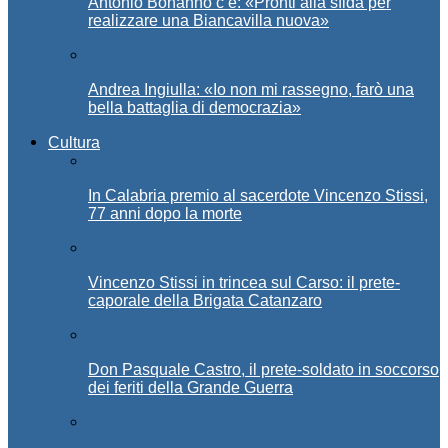
Antonio Bonanno c’è: «Pronti alla sfida per
realizzare una Biancavilla nuova»
Andrea Ingiulla: «Io non mi rassegno, farò una
bella battaglia di democrazia»
Cultura
In Calabria premio al sacerdote Vincenzo Stissi,
77 anni dopo la morte
Vincenzo Stissi in trincea sul Carso: il prete-
caporale della Brigata Catanzaro
Don Pasquale Castro, il prete-soldato in soccorso
dei feriti della Grande Guerra