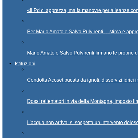
«Il Pd ci apprezza, ma fa manovre per alleanze con
Per Mario Amato e Salvo Pulvirenti… stima e appr
Mario Amato e Salvo Pulvirenti firmano le proprie d
Istituzioni
Condotta Acoset bucata da ignoti, disservizi idrici 
Dossi rallentatori in via della Montagna, imposto li
L’acqua non arriva: si sospetta un intervento doloso 