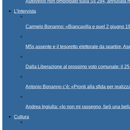
Autovelox non omologato sulla Ss 284, annullata m
L’Intervista
Carmelo Bonanno: «Biancavilla e quel 2 giugno 194
M5s assente e il tesoretto elettorale da spartire, 
Dalla Liberazione al prossimo voto comunale: il 25 
Antonio Bonanno c’è: «Pronti alla sfida per realiz
Andrea Ingiulla: «Io non mi rassegno, farò una bell
Cultura