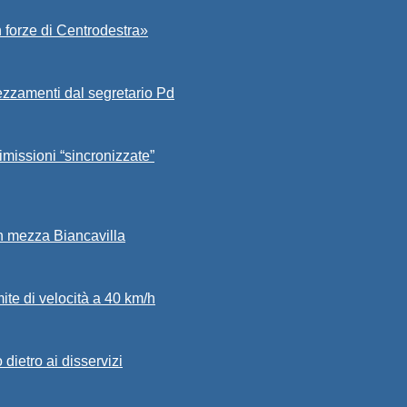
 forze di Centrodestra»
ezzamenti dal segretario Pd
imissioni “sincronizzate”
in mezza Biancavilla
mite di velocità a 40 km/h
dietro ai disservizi