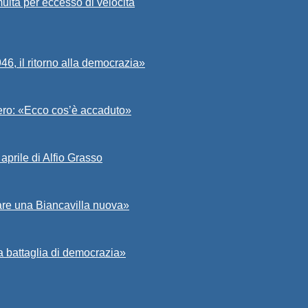
ulta per eccesso di velocità
6, il ritorno alla democrazia»
Asero: «Ecco cos’è accaduto»
aprile di Alfio Grasso
zare una Biancavilla nuova»
a battaglia di democrazia»