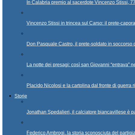
In Calabria premio al sacerdote Vincenzo Stissi, 7
Vincenzo Stissi in trincea sul Carso: il prete-capor
Don Pasquale Castro, il prete-soldato in soccorso d
La notte dei presagi: così san Giovanni “entrava” ne
Placido Nicolosi e la cartolina dal fronte di guerra 
Storie
Jonathan Spedalieri, il calciatore biancavillese è 
Federico Ambrogi, la storia sconosciuta del partigi