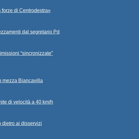
 forze di Centrodestra»
ezzamenti dal segretario Pd
imissioni “sincronizzate”
in mezza Biancavilla
mite di velocità a 40 km/h
dietro ai disservizi