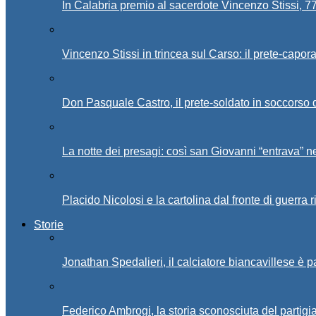
In Calabria premio al sacerdote Vincenzo Stissi, 7
Vincenzo Stissi in trincea sul Carso: il prete-capor
Don Pasquale Castro, il prete-soldato in soccorso d
La notte dei presagi: così san Giovanni “entrava” ne
Placido Nicolosi e la cartolina dal fronte di guerra 
Storie
Jonathan Spedalieri, il calciatore biancavillese è 
Federico Ambrogi, la storia sconosciuta del partigi