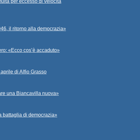
ulta per eccesso di velocità
6, il ritorno alla democrazia»
Asero: «Ecco cos’è accaduto»
aprile di Alfio Grasso
zare una Biancavilla nuova»
a battaglia di democrazia»