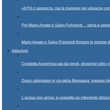
«Il Pd ci apprezza, ma fa manovre per alleanze con
Per Mario Amato e Salvo Pulvirenti… stima e appr
Mario Amato e Salvo Pulvirenti firmano le proprie d
Istituzioni
Condotta Acoset bucata da ignoti, disservizi idrici 
Dossi rallentatori in via della Montagna, imposto li
L’acqua non arriva: si sospetta un intervento doloso 