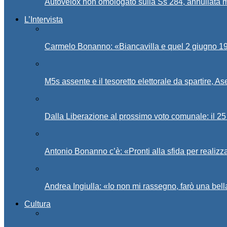
Autovelox non omologato sulla Ss 284, annullata m
L’Intervista
Carmelo Bonanno: «Biancavilla e quel 2 giugno 194
M5s assente e il tesoretto elettorale da spartire, 
Dalla Liberazione al prossimo voto comunale: il 25 
Antonio Bonanno c’è: «Pronti alla sfida per realiz
Andrea Ingiulla: «Io non mi rassegno, farò una bell
Cultura