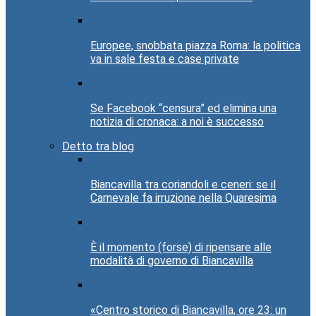
Europee, snobbata piazza Roma: la politica
va in sale festa e case private
Se Facebook “censura” ed elimina una
notizia di cronaca: a noi è successo
Detto tra blog
Biancavilla tra coriandoli e ceneri: se il
Carnevale fa irruzione nella Quaresima
È il momento (forse) di ripensare alle
modalità di governo di Biancavilla
«Centro storico di Biancavilla, ore 23: un