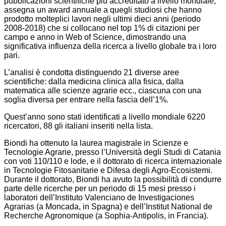
pubblicazioni scientifiche più accreditato a livello mondiale,
assegna un award annuale a quegli studiosi che hanno
prodotto molteplici lavori negli ultimi dieci anni (periodo
2008-2018) che si collocano nel top 1% di citazioni per
campo e anno in Web of Science, dimostrando una
significativa influenza della ricerca a livello globale tra i loro
pari.
L’analisi è condotta distinguendo 21 diverse aree
scientifiche: dalla medicina clinica alla fisica, dalla
matematica alle scienze agrarie ecc., ciascuna con una
soglia diversa per entrare nella fascia dell’1%.
Quest’anno sono stati identificati a livello mondiale 6220
ricercatori, 88 gli italiani inseriti nella lista.
Biondi ha ottenuto la laurea magistrale in Scienze e
Tecnologie Agrarie, presso l’Università degli Studi di Catania
con voti 110/110 e lode, e il dottorato di ricerca internazionale
in Tecnologie Fitosanitarie e Difesa degli Agro-Ecosistemi.
Durante il dottorato, Biondi ha avuto la possibilità di condurre
parte delle ricerche per un periodo di 15 mesi presso i
laboratori dell’Instituto Valenciano de Investigaciones
Agrarias (a Moncada, in Spagna) e dell’Institut National de
Recherche Agronomique (a Sophia-Antipolis, in Francia).