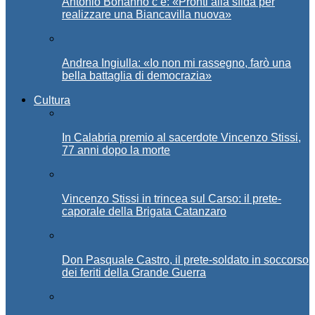
Antonio Bonanno c’è: «Pronti alla sfida per
realizzare una Biancavilla nuova»
Andrea Ingiulla: «Io non mi rassegno, farò una
bella battaglia di democrazia»
Cultura
In Calabria premio al sacerdote Vincenzo Stissi,
77 anni dopo la morte
Vincenzo Stissi in trincea sul Carso: il prete-
caporale della Brigata Catanzaro
Don Pasquale Castro, il prete-soldato in soccorso
dei feriti della Grande Guerra