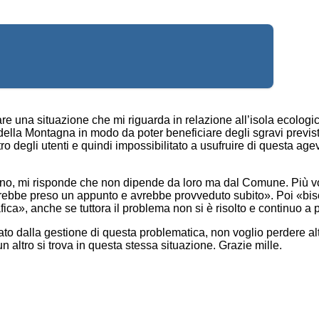
are una situazione che mi riguarda in relazione all’isola ecolo
a della Montagna in modo da poter beneficiare degli sgravi previst
stro degli utenti e quindi impossibilitato a usufruire di questa ag
urno, mi risponde che non dipende da loro ma dal Comune. Più v
«avrebbe preso un appunto e avrebbe provveduto subito». Poi «b
ca», anche se tuttora il problema non si è risolto e continuo a 
o dalla gestione di questa problematica, non voglio perdere alt
altro si trova in questa stessa situazione. Grazie mille.