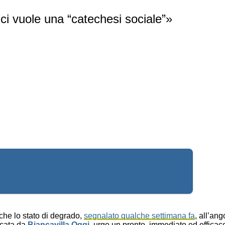
 ci vuole una “catechesi sociale”»
che lo stato di degrado,
segnalato qualche settimana fa
, all’an
icata da
Biancavilla Oggi
, urge un pronto, immediato ed efficace 