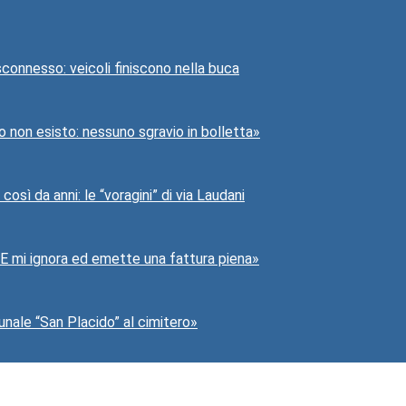
 sconnesso: veicoli finiscono nella buca
io non esisto: nessuno sgravio in bolletta»
osì da anni: le “voragini” di via Laudani
SIE mi ignora ed emette una fattura piena»
nale “San Placido” al cimitero»