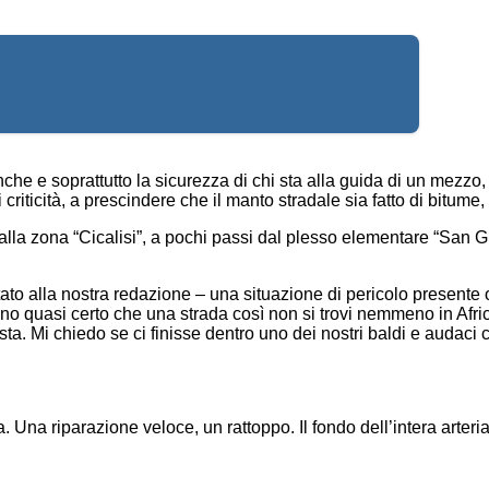
he e soprattutto la sicurezza di chi sta alla guida di un mezzo, 
riticità, a prescindere che il manto stradale sia fatto di bitume,
va dalla zona “Cicalisi”, a pochi passi dal plesso elementare “Sa
o alla nostra redazione – una situazione di pericolo presente 
 Sono quasi certo che una strada così non si trovi nemmeno in Afr
ista. Mi chiedo se ci finisse dentro uno dei nostri baldi e audac
Una riparazione veloce, un rattoppo. Il fondo dell’intera arteria 