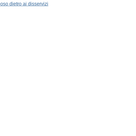
oso dietro ai disservizi
igiano eroe di Biancavilla