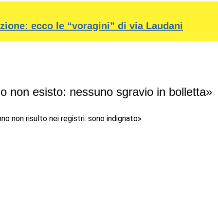
ione: ecco le “voragini” di via Laudani
 io non esisto: nessuno sgravio in bolletta»
no non risulto nei registri: sono indignato»