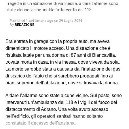
dichiarazioni hanno avuto origine gli accertamenti a
Tragedia in un’abitazione di via Inessa, a dare l’allarme sono
riscontro da parte dei militari del Nucleo Carabinieri
state alcune vicine: inutile l’intervento del 118
Ispettorato del Lavoro di Catania.
Published
1 settimana ago
on
29 Luglio 2026
By
REDAZIONE
In particolare, uno dei soggetti indagati, ora ai domiciliari
con braccialetto elettronico, ricopriva il ruolo di datore di
Era entrata in garage con la propria auto, ma aveva
lavoro “di fatto”. Gli altri tre (destinatari dell’obbligo di
dimenticato il motore acceso. Una distrazione che è
presentazione alla polizia giudiziaria) eseguivano gli
risultata fatale per una donna di 87 anni di Biancavilla,
ordini e svolgevano funzioni di controllo sul campo,
trovata morta in casa, in via Inessa, dove viveva da sola.
vigilando sull’attività dei lavoratori, imponendo ritmi e
La morte sarebbe stata a causata dall’inalazione dei gas
carichi sproporzionati con “modalità intimidatorie”. Erano
di scarico dell’auto che si sarebbero propagati fino ai
loro a gestire anche l’alloggio fatiscente (privo di luce e
piani superiori dell’abitazione, dove si trovava la donna.
acqua) imposto ai lavoratori, trattenendone le somme
relative all’affitto dal salario e minacciando gli stessi di
A dare l’allarme sono state alcune vicine. Sul posto, sono
allontanarli se non avessero accettato tali condizioni,
intervenuti un’ambulanza del 118 e i vigili del fuoco del
contribuendo così a mantenere le condizioni di
distaccamento di Adrano. Una volta avuto accesso
sfruttamento e dipendenza economica e abitativa.
nell’edificio, gli operatori sanitari hanno soltanto
constatato il decesso dell’anziana.
© RIPRODUZIONE RISERVATA