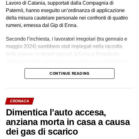
Lavoro di Catania, supportati dalla Compagnia di
Paternò, hanno eseguito un’ordinanza di applicazione
della misura cautelare personale nei confronti di quattro
rumeni, emessa dal Gip di Enna.
Secondo l’inchiesta, i lavoratori irregolari (tra gennaio e
maggio 2024) sarebbero stati impiegati nella raccolta
delle arance, in terreni agricoli di Enna e Regalbuto,
pagati a cottimo con 1 euro a cassetta. Una retribuzione
palesemente difforme e sproporzionata rispetto ai minimi
CONTINUE READING
contrattuali. Un impegno di circa 70 ore settimanali, senza
giornate di riposo, in condizioni alloggiative degradanti, in
violazione della normativa antinfortunistica. Tutti costretti
a lavorare e ad accettare le condizioni imposte dietro
CRONACA
violenza e minacce.
Dimentica l’auto accesa,
L’indagine è scaturita dalla denuncia di quattro cittadini
anziana morta in casa a causa
marocchini dipendenti da uno pseudo imprenditore
dei gas di scarico
rumeno, sostenuti dall’associazione Penelope, sulle cui