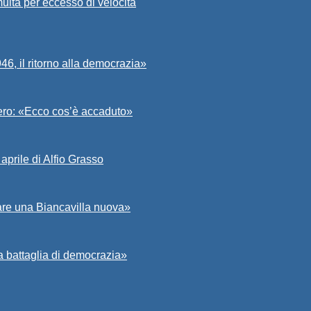
ulta per eccesso di velocità
6, il ritorno alla democrazia»
Asero: «Ecco cos’è accaduto»
aprile di Alfio Grasso
zare una Biancavilla nuova»
a battaglia di democrazia»