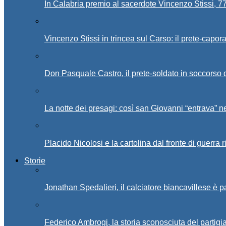
In Calabria premio al sacerdote Vincenzo Stissi, 7
Vincenzo Stissi in trincea sul Carso: il prete-capor
Don Pasquale Castro, il prete-soldato in soccorso d
La notte dei presagi: così san Giovanni “entrava” ne
Placido Nicolosi e la cartolina dal fronte di guerra 
Storie
Jonathan Spedalieri, il calciatore biancavillese è 
Federico Ambrogi, la storia sconosciuta del partigi