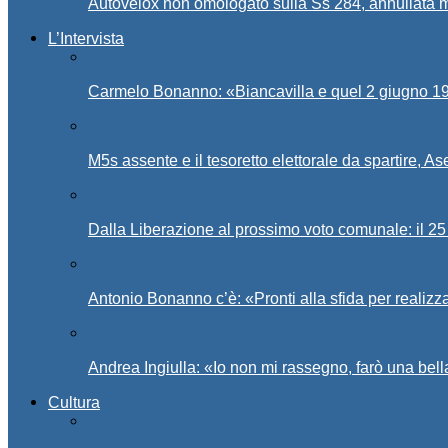
Autovelox non omologato sulla Ss 284, annullata m
L’Intervista
Carmelo Bonanno: «Biancavilla e quel 2 giugno 194
M5s assente e il tesoretto elettorale da spartire, 
Dalla Liberazione al prossimo voto comunale: il 25 
Antonio Bonanno c’è: «Pronti alla sfida per realiz
Andrea Ingiulla: «Io non mi rassegno, farò una bell
Cultura