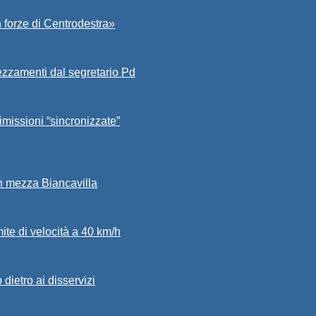
 forze di Centrodestra»
ezzamenti dal segretario Pd
imissioni “sincronizzate”
in mezza Biancavilla
mite di velocità a 40 km/h
dietro ai disservizi