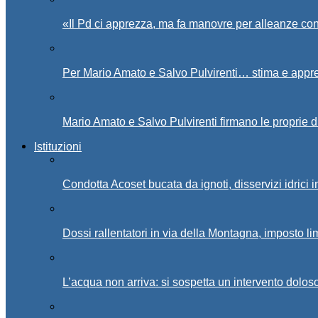
«Il Pd ci apprezza, ma fa manovre per alleanze con
Per Mario Amato e Salvo Pulvirenti… stima e appr
Mario Amato e Salvo Pulvirenti firmano le proprie d
Istituzioni
Condotta Acoset bucata da ignoti, disservizi idrici 
Dossi rallentatori in via della Montagna, imposto li
L’acqua non arriva: si sospetta un intervento doloso 